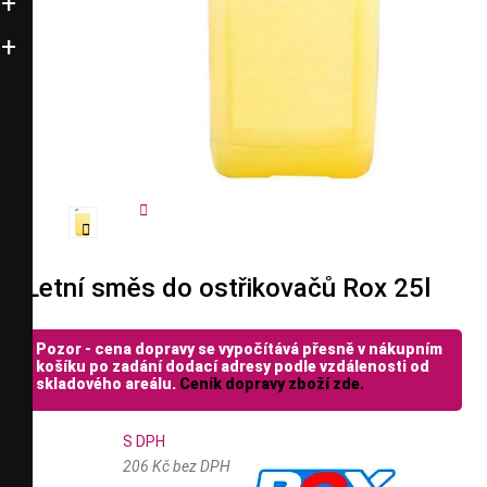


Letní směs do ostřikovačů Rox 25l
Pozor - cena dopravy se vypočítává přesně v nákupním
košíku po zadání dodací adresy podle vzdálenosti od
skladového areálu.
Ceník dopravy zboží zde.
S DPH
206 Kč bez DPH