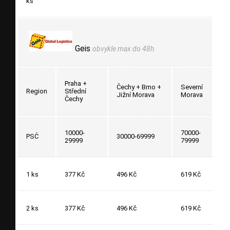
ks
Geis
obvykle max do 48h
Praha +
Čechy + Brno +
Severní
Region
Střední
Jižní Morava
Morava
Čechy
10000-
70000-
PSČ
30000-69999
29999
79999
1 ks
377 Kč
496 Kč
619 Kč
2 ks
377 Kč
496 Kč
619 Kč