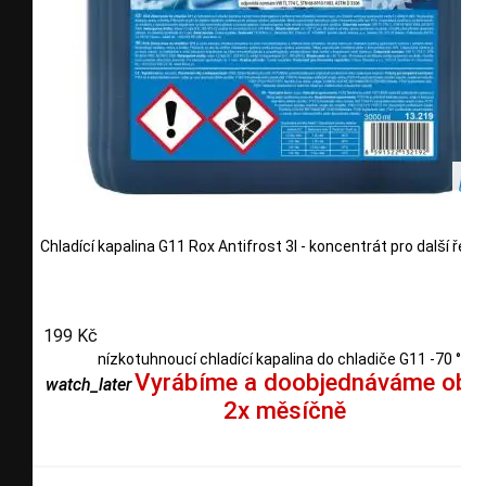
Chladící kapalina G11 Rox Antifrost 3l - koncentrát pro další ředě
199 Kč
nízkotuhnoucí chladící kapalina do chladiče G11 -70 °C
Vyrábíme a doobjednáváme obv
watch_later
2x měsíčně