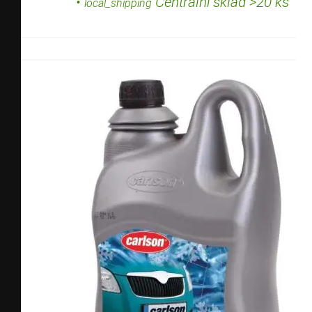
•
Centrální sklad >20 ks
local_shipping