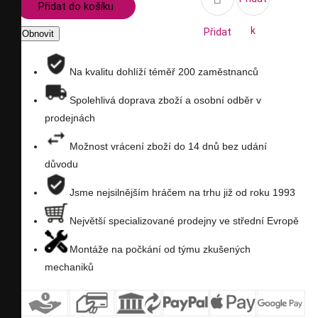
Přidat do košíku
k
Přidat
porovnání
na
Na kvalitu dohlíží téměř 200 zaměstnanců
seznam
Spolehlivá doprava zboží a osobní odběr v
prodejnách
přání
Možnost vrácení zboží do 14 dnů bez udání
důvodu
Jsme nejsilnějším hráčem na trhu již od roku 1993
Největší specializované prodejny ve střední Evropě
Montáže na počkání od týmu zkušených
mechaniků