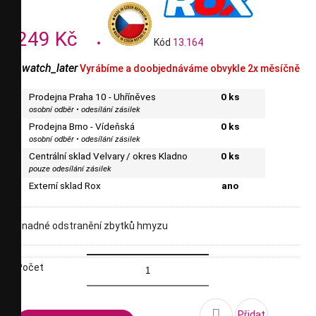
249 Kč
Kód
13.164
watch_later
Vyrábíme a doobjednáváme obvykle 2x měsíčně
Prodejna Praha 10 - Uhříněves
0 ks
osobní odběr • odesílání zásilek
Prodejna Brno - Vídeňská
0 ks
osobní odběr • odesílání zásilek
Centrální sklad Velvary / okres Kladno
0 ks
pouze odesílání zásilek
Externí sklad Rox
ano
snadné odstranění zbytků hmyzu
Počet

Přidat