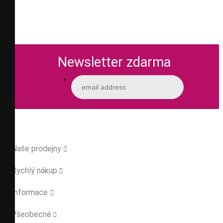
Newsletter zdarma
Naše prodejny

Rychlý nákup

Informace

Všeobecné
