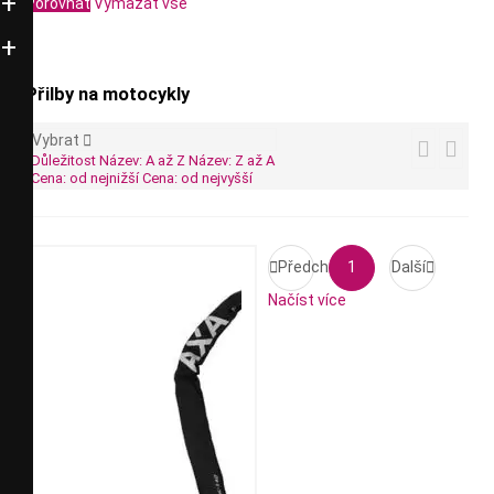
Porovnat
Vymazat vše
Přilby na motocykly
Vybrat



Důležitost
Název: A až Z
Název: Z až A
Cena: od nejnižší
Cena: od nejvyšší

Předchozí
1
Další

Načíst více