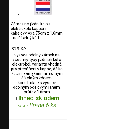
Zámek na jízdní kolo /
elektrokolo kapesní
kabelový Axa 75cm x 1.6mm
- na číselný kód
329 Kč
vysoce odolný zámek na
všechny typy jízdních kol a
elektrokol, varianta vhodná
pro přenášení v kapse, délka
75cm, zamykání třímístným
číselným kódem,
konstrukce s vysoce
odolným ocelovým lanem,
průřez 1.6mm
Ihned skladem

Praha 6 ks
store