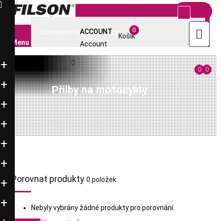



info@filsonstore.cz
+420-220 961 449

0

ACCOUNT
Košík
Menu
Account

0
0
Přilby na motocykly
Porovnat produkty
0 položek
Nebyly vybrány žádné produkty pro porovnání.