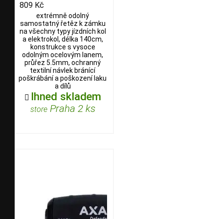
809 Kč
extrémně odolný
samostatný řetěz k zámku
na všechny typy jízdních kol
a elektrokol, délka 140cm,
konstrukce s vysoce
odolným ocelovým lanem,
průřez 5.5mm, ochranný
textilní návlek bránící
poškrábání a poškození laku
a dílů
Ihned skladem

Praha 2 ks
store