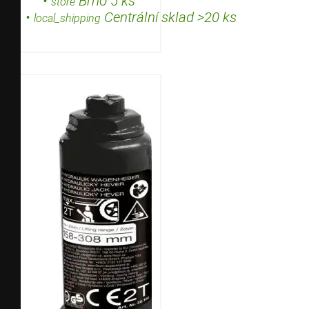
•
Brno 5 ks
store
•
Centrální sklad >20 ks
local_shipping