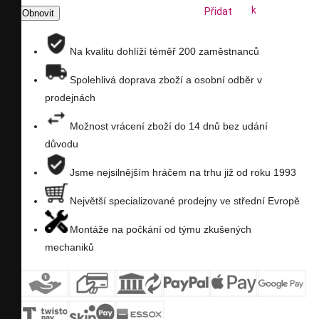
k
Přidat
porovnání
na
Na kvalitu dohlíží téměř 200 zaměstnanců
seznam
Spolehlivá doprava zboží a osobní odběr v
prodejnách
přání
Možnost vrácení zboží do 14 dnů bez udání
důvodu
Jsme nejsilnějším hráčem na trhu již od roku 1993
Největší specializované prodejny ve střední Evropě
Montáže na počkání od týmu zkušených
mechaniků