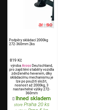
Podpěry skládací 2000kg
272-360mm 2ks
819 Kč
výroba
Aroso
Deutschland,
pro zajištění stability vozidla
zdviženého heverem, díky
skládacímu mechanismu je
lze po použití složit,
nosnost až 2000kg, 3
nastavitelné výšky 272-
360mm
Ihned skladem

Praha 20 ks
store