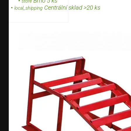
•
Brno 5 ks
store
•
Centrální sklad >20 ks
local_shipping