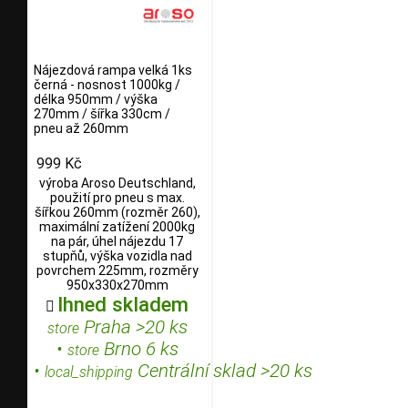
Nájezdová rampa velká 1ks
černá - nosnost 1000kg /
délka 950mm / výška
270mm / šířka 330cm /
pneu až 260mm
999 Kč
výroba Aroso Deutschland,
použití pro pneu s max.
šířkou 260mm (rozměr 260),
maximální zatížení 2000kg
na pár, úhel nájezdu 17
stupňů, výška vozidla nad
povrchem 225mm, rozměry
950x330x270mm
Ihned skladem

Praha >20 ks
store
•
Brno 6 ks
store
•
Centrální sklad >20 ks
local_shipping