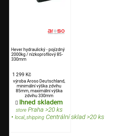
Hever hydraulický - pojízdný
2000kg / nízkoprofilový 85-
330mm
1 299 Kč
výroba Aroso Deutschland,
minimální výška zdvihu
85mm, maximální výška
zdvihu 330mm
Ihned skladem

Praha >20 ks
store
•
Centrální sklad >20 ks
local_shipping