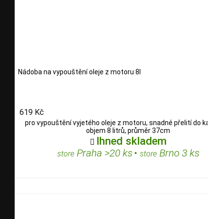
Nádoba na vypouštění oleje z motoru 8l
619 Kč
pro vypouštění vyjetého oleje z motoru, snadné přelití do kany
objem 8 litrů, průměr 37cm
Ihned skladem

Praha >20 ks
•
Brno 3 ks
store
store