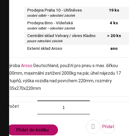
Prodejna Praha 10 - Uhříněves
19 ks
osobní odběr • odesílání zásilek
Prodejna Brno - Vídeňská
4 ks
osobní odběr • odesílání zásilek
Centrální sklad Velvary / okres Kladno
> 20 ks
pouze odesílání zásilek
Externí sklad Aroso
ano
výroba
Aroso
Deutschland, použití pro pneu s max. šířkou
200mm, maximální zatížení 2000kg na pár, úhel nájezdu 17
stupňů, výška vozidla nad povrchem 220mm, rozměry
835x270x220mm
Počet

Přidat
Přidat do košíku