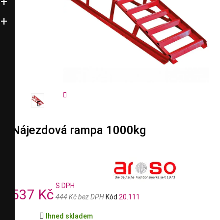


Nájezdová rampa 1000kg
S DPH
537 Kč
444 Kč bez DPH
Kód
20.111

Ihned skladem