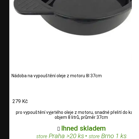
Nádoba na vypouštění oleje z motoru 8l 37cm
279 Kč
pro vypouštění vyjetého oleje z motoru, snadné přelití do kany
objem 8 litrů, průměr 37cm
Ihned skladem

Praha >20 ks
•
Brno 1 ks
store
store