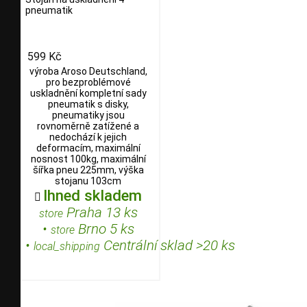
pneumatik
599 Kč
výroba Aroso Deutschland,
pro bezproblémové
uskladnění kompletní sady
pneumatik s disky,
pneumatiky jsou
rovnoměrně zatížené a
nedochází k jejich
deformacím, maximální
nosnost 100kg, maximální
šířka pneu 225mm, výška
stojanu 103cm
Ihned skladem

Praha 13 ks
store
•
Brno 5 ks
store
•
Centrální sklad >20 ks
local_shipping