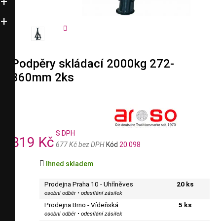


Podpěry skládací 2000kg 272-
360mm 2ks
S DPH
819 Kč
677 Kč bez DPH
Kód
20.098

Ihned skladem
Prodejna Praha 10 - Uhříněves
20 ks
osobní odběr • odesílání zásilek
Prodejna Brno - Vídeňská
5 ks
osobní odběr • odesílání zásilek