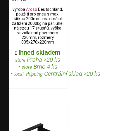
výroba
Aroso
Deutschland,
použití pro pneu s max.
šířkou 200mm, maximální
zatížení 2000kg na pár, úhel
nájezdu 17 stupňů, výška
vozidla nad povrchem
220mm, rozměry
835x270x220mm
Ihned skladem

Praha >20 ks
store
•
Brno 4 ks
store
•
Centrální sklad >20 ks
local_shipping