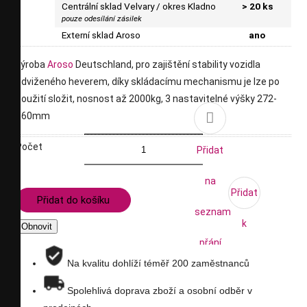
Centrální sklad Velvary / okres Kladno
> 20 ks
pouze odesílání zásilek
Externí sklad Aroso
ano
výroba
Aroso
Deutschland, pro zajištění stability vozidla
zdviženého heverem, díky skládacímu mechanismu je lze po
použití složit, nosnost až 2000kg, 3 nastavitelné výšky 272-

360mm
Počet
Přidat
na
Přidat
Přidat do košíku
seznam
k
přání
porovnání
Na kvalitu dohlíží téměř 200 zaměstnanců
Spolehlivá doprava zboží a osobní odběr v