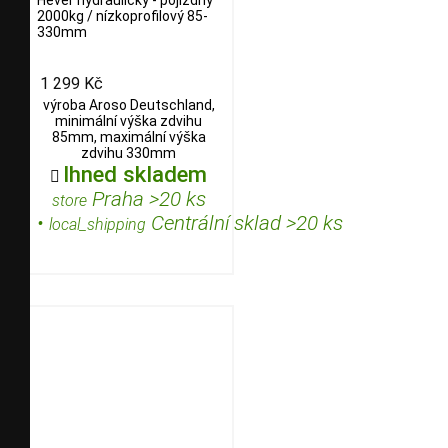
Hever hydraulický - pojízdný
2000kg / nízkoprofilový 85-
330mm
1 299 Kč
výroba Aroso Deutschland,
minimální výška zdvihu
85mm, maximální výška
zdvihu 330mm
Ihned skladem

Praha >20 ks
store
•
Centrální sklad >20 ks
local_shipping