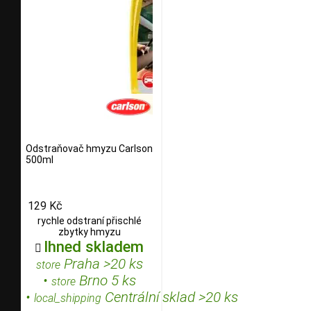
Odstraňovač hmyzu Carlson
500ml
129 Kč
rychle odstraní přischlé
zbytky hmyzu
Ihned skladem

Praha >20 ks
store
•
Brno 5 ks
store
•
Centrální sklad >20 ks
local_shipping