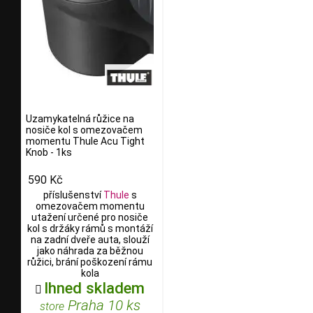
Uzamykatelná růžice na
nosiče kol s omezovačem
momentu Thule Acu Tight
Knob - 1ks
590 Kč
příslušenství
Thule
s
omezovačem momentu
utažení určené pro nosiče
kol s držáky rámů s montáží
na zadní dveře auta, slouží
jako náhrada za běžnou
růžici, brání poškození rámu
kola
Ihned skladem

Praha 10 ks
store