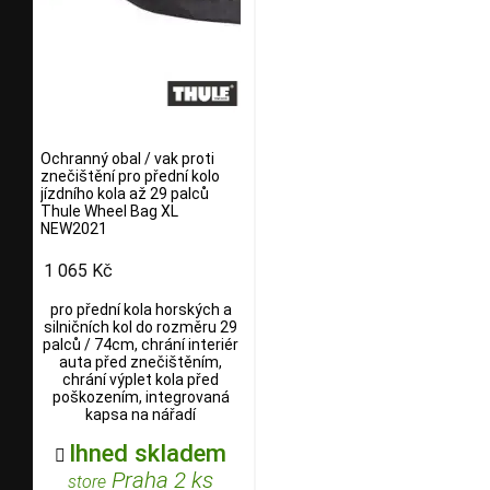
Ochranný obal / vak proti
znečištění pro přední kolo
jízdního kola až 29 palců
Thule Wheel Bag XL
NEW2021
1 065 Kč
pro přední kola horských a
silničních kol do rozměru 29
palců / 74cm, chrání interiér
auta před znečištěním,
chrání výplet kola před
poškozením, integrovaná
kapsa na nářadí
Ihned skladem

Praha 2 ks
store