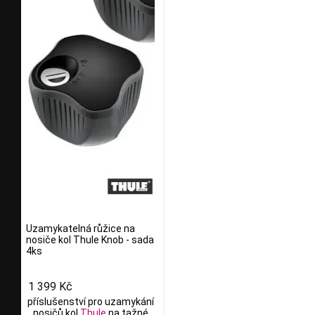
Uzamykatelná růžice na
nosiče kol Thule Knob - sada
4ks
1 399 Kč
příslušenství pro uzamykání
nosičů kol
Thule
na tažné