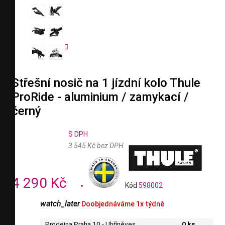


Střešní nosič na 1 jízdní kolo Thule
ProRide - aluminium / zamykací /
černý
S DPH
3 545 Kč bez DPH
4 290 Kč
Kód
598002
watch_later
Doobjednáváme 1x týdně
Prodejna Praha 10 - Uhříněves
0 ks