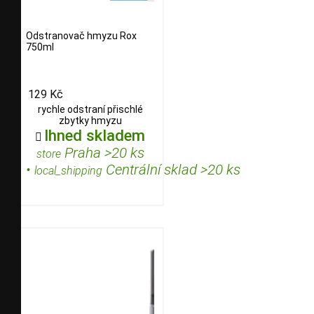
Odstranovač hmyzu Rox
750ml
129 Kč
rychle odstraní přischlé
zbytky hmyzu
Ihned skladem

Praha >20 ks
store
•
Centrální sklad >20 ks
local_shipping