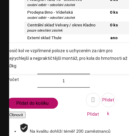
osobní odběr • odesílání zásilek
Prodejna Brno - Vídeňská
0 ks
osobní odběr • odesílání zásilek
Centrální sklad Velvary / okres Kladno
0 ks
pouze odesílání zásilek
Externí sklad Thule
ano
nosič kol ve vzpřímené poloze s uchycením za rám pro
nejrychlejší a nejpraktičtější montáž, pro kola do hmotnosti až
20kg
Počet

Přidat
Přidat do košíku
k
Přidat
porovnání
na
Na kvalitu dohlíží téměř 200 zaměstnanců