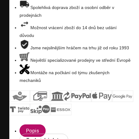
seznam
Spolehlivá doprava zboží a osobní odběr v
prodejnách
přání
Možnost vrácení zboží do 14 dnů bez udání
důvodu
Jsme nejsilnějším hráčem na trhu již od roku 1993
Největší specializované prodejny ve střední Evropě
Montáže na počkání od týmu zkušených
mechaniků
Popis