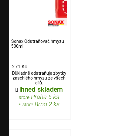
Sonax Odstraňovač hmyzu
500ml
271 Kč
Důkladně odstraňuje zbytky
zaschlého hmyzu ze všech
dílů.
Ihned skladem

Praha 5 ks
store
•
Brno 2 ks
store