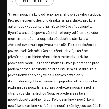
Technická data
Střešní nosič na kolo od renomovaného švédského výrobce.
Díky jedinečnému designu držáku rámu a žlábku pro kola
automaticky usadí kolo na místě, když je připevňujete.
Rychlé a snadné upevňování kol - otočný volič omezovače
momentu utažení určuje sílu působící na rám kola a
zřetelně oznamuje správnou montáž. Tlak je rozložen po
povrchu velkých měkkých obložení úchytů, které se
přizpůsobují trubkám rámu kola a minimalizují riziko
poškození rámu. Bezpečná montáž - kolo je chráněno před
pádem pomocí rozšířené dolní čelisti úchytu Stabilní kola –
pevně uchycená v chytře navržených držácích s
diagonálními rychlouvolňovacími popruhy kol Jednoduché
rozhraní bez použití nářadí pro přehození nosiče z jedné
strany vozidla na druhou Nosič je předem sestaven,
nepotřebujete žádné nářadí Kolo uzamkne k nosiči kol a
nosič kol uzamkne k střešnímu nosiči (zámky jsou součástí