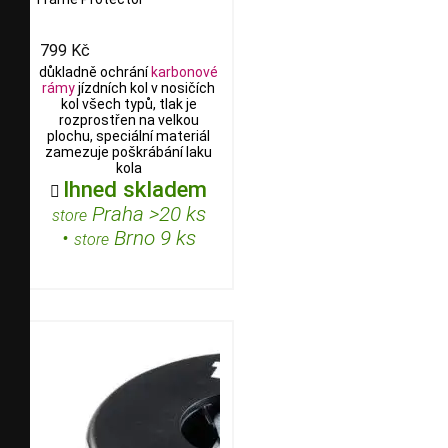
799 Kč
důkladně ochrání
karbonové
rámy
jízdních kol v nosičích
kol všech typů, tlak je
rozprostřen na velkou
plochu, speciální materiál
zamezuje poškrábání laku
kola
Ihned skladem

Praha >20 ks
store
•
Brno 9 ks
store