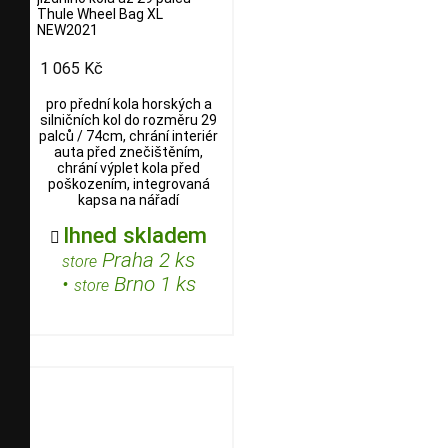
Thule Wheel Bag XL
NEW2021
1 065 Kč
pro přední kola horských a
silničních kol do rozměru 29
palců / 74cm, chrání interiér
auta před znečištěním,
chrání výplet kola před
poškozením, integrovaná
kapsa na nářadí
Ihned skladem

Praha 2 ks
store
•
Brno 1 ks
store