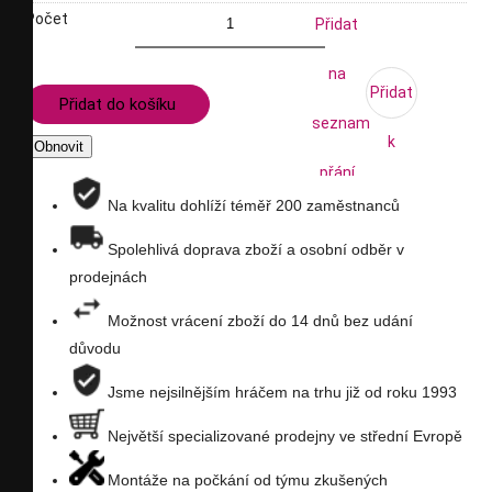
Počet
Přidat
na
Přidat
Přidat do košíku
seznam
k
přání
porovnání
Na kvalitu dohlíží téměř 200 zaměstnanců
Spolehlivá doprava zboží a osobní odběr v
prodejnách
Možnost vrácení zboží do 14 dnů bez udání
důvodu
Jsme nejsilnějším hráčem na trhu již od roku 1993
Největší specializované prodejny ve střední Evropě
Montáže na počkání od týmu zkušených