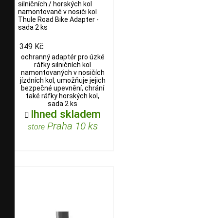
silničních / horských kol
namontované v nosiči kol
Thule Road Bike Adapter -
sada 2 ks
349 Kč
ochranný adaptér pro úzké
ráfky silničních kol
namontovaných v nosičích
jízdních kol, umožňuje jejich
bezpečné upevnění, chrání
také ráfky horských kol,
sada 2 ks
Ihned skladem

Praha 10 ks
store