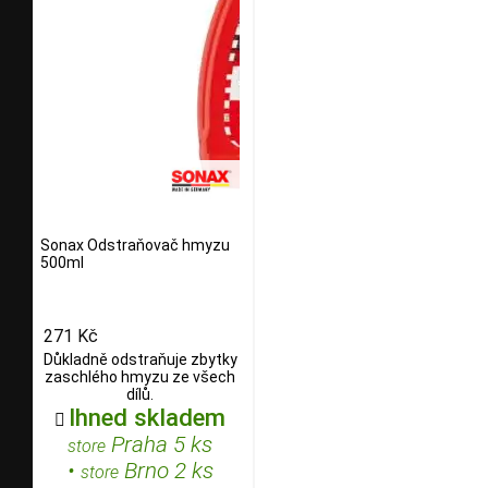
Sonax Odstraňovač hmyzu
500ml
271 Kč
Důkladně odstraňuje zbytky
zaschlého hmyzu ze všech
dílů.
Ihned skladem

Praha 5 ks
store
•
Brno 2 ks
store