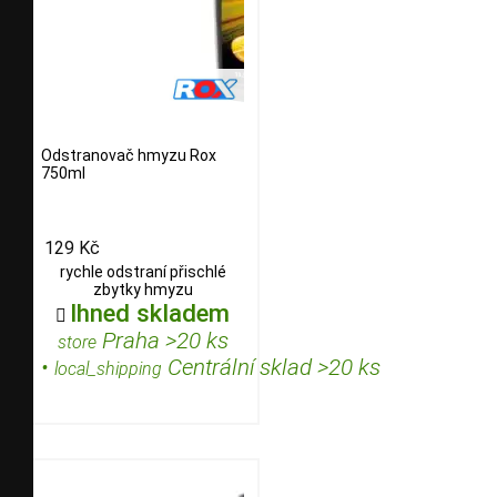
Odstranovač hmyzu Rox
750ml
129 Kč
rychle odstraní přischlé
zbytky hmyzu
Ihned skladem

Praha >20 ks
store
•
Centrální sklad >20 ks
local_shipping