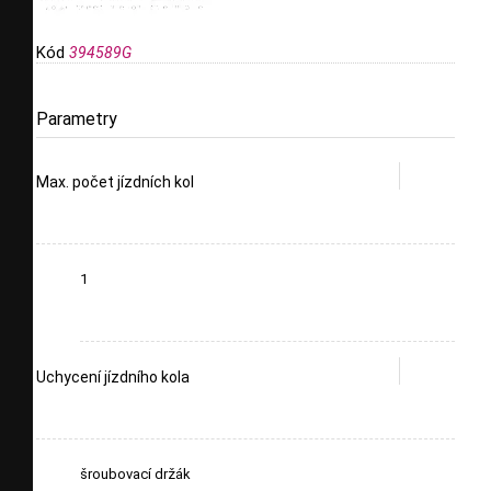
Kód
394589G
Parametry
Max. počet jízdních kol
1
Uchycení jízdního kola
šroubovací držák