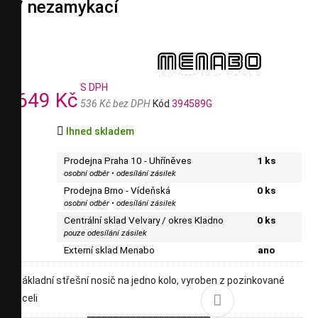
/ nezamykací
S DPH
649 Kč
536 Kč bez DPH
Kód
394589G

Ihned skladem
Prodejna Praha 10 - Uhříněves
1 ks
osobní odběr • odesílání zásilek
Prodejna Brno - Vídeňská
0 ks
osobní odběr • odesílání zásilek
Centrální sklad Velvary / okres Kladno
0 ks
pouze odesílání zásilek
Externí sklad Menabo
ano
základní střešní nosič na jedno kolo, vyroben z pozinkované

oceli