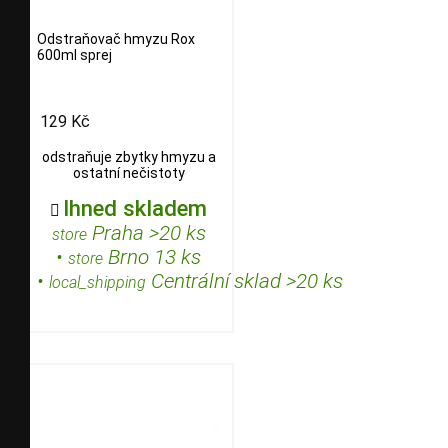
Odstraňovač hmyzu Rox
600ml sprej
129 Kč
odstraňuje zbytky hmyzu a
ostatní nečistoty
Ihned skladem

Praha >20 ks
store
•
Brno 13 ks
store
•
Centrální sklad >20 ks
local_shipping