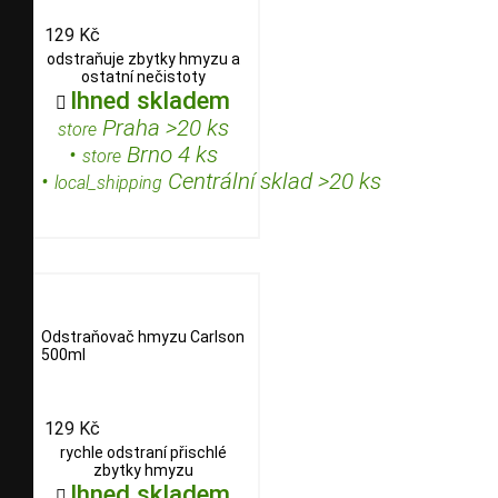
129 Kč
odstraňuje zbytky hmyzu a
ostatní nečistoty
Ihned skladem

Praha >20 ks
store
•
Brno 4 ks
store
•
Centrální sklad >20 ks
local_shipping
Odstraňovač hmyzu Carlson
500ml
129 Kč
rychle odstraní přischlé
zbytky hmyzu
Ihned skladem
