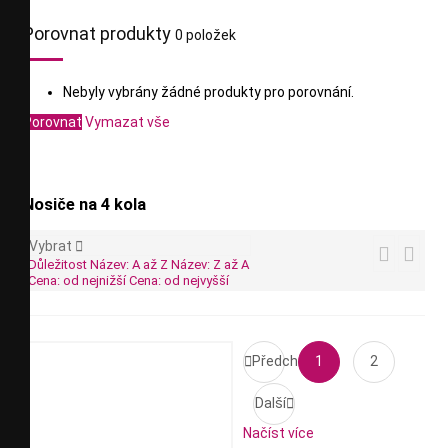
Porovnat produkty
0 položek
Nebyly vybrány žádné produkty pro porovnání.
Porovnat
Vymazat vše
Nosiče na 4 kola
Vybrat



Důležitost
Název: A až Z
Název: Z až A
Cena: od nejnižší
Cena: od nejvyšší

Předchozí
1
2
Další

Načíst více