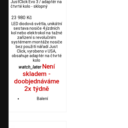
JustClick Evo 3 / adaptér na
čtvrté kolo - sklopný
23 980 Kč
LED diodová světla, unikátní
sestava nosiče 4 jízdních
kol nebo elektrokol na tažné
zařízení s revolučním
systémem montáže nosiče
bez použití nářadí Just
Click, vyrobeno v USA,
obsahuje adaptér na čtvrté
kolo
Není
watch_later
skladem -
doobjednáváme
2x týdně
Balení