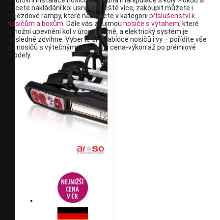
intuitivní instalace nosičů a snadná manipulace s koly. Pokud si
chcete nakládání kol usnadnit ještě více, zakoupit můžete i
nájezdové rampy, které naleznete v kategorii
příslušenství k
nosičům a boxům
. Dále vás zaujmou
nosiče s výtahem
, které
umožní upevnění kol v úrovni země, a elektrický systém je
následně zdvihne. Vyberte si v nabídce nosičů i vy – pořídíte vše
od nosičů s výtečným poměrem cena-výkon až po prémiové
modely.