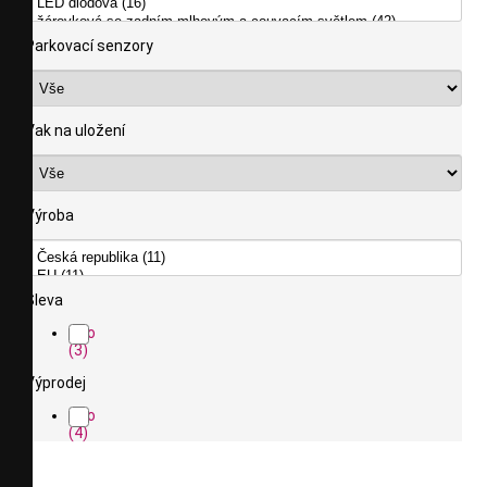
Parkovací senzory
Vak na uložení
Výroba
Sleva
Ano
(3)
Výprodej
Ano
(4)