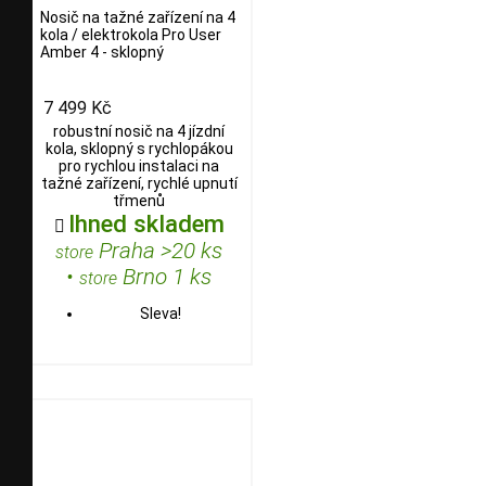
Nosič na tažné zařízení na 4
kola / elektrokola Pro User
Amber 4 - sklopný
7 499 Kč
robustní nosič na 4 jízdní
kola, sklopný s rychlopákou
pro rychlou instalaci na
tažné zařízení, rychlé upnutí
třmenů
Ihned skladem

Praha >20 ks
store
•
Brno 1 ks
store
Sleva!