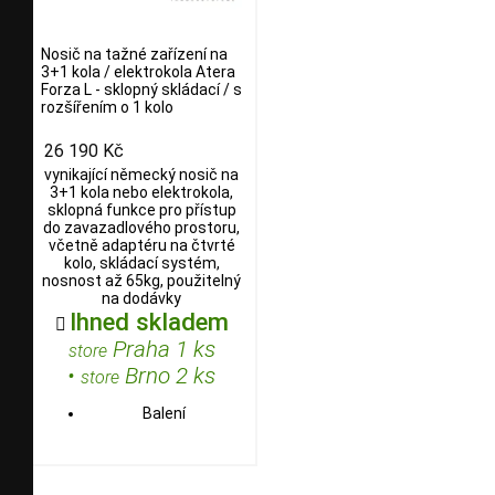
Nosič na tažné zařízení na
3+1 kola / elektrokola Atera
Forza L - sklopný skládací / s
rozšířením o 1 kolo
26 190 Kč
vynikající německý nosič na
3+1 kola nebo elektrokola,
sklopná funkce pro přístup
do zavazadlového prostoru,
včetně adaptéru na čtvrté
kolo, skládací systém,
nosnost až 65kg, použitelný
na dodávky
Ihned skladem

Praha 1 ks
store
•
Brno 2 ks
store
Balení