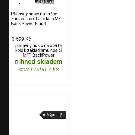
Přídavný nosič na tažné
zařízení na čtvrté kolo MFT
Back Power Plus4
3 599 Kč
přídavný nosič na čtvrté
kolo k základnímu nosiči
MFT
BackPower
Ihned skladem

Praha 7 ks
store
Výprodej!