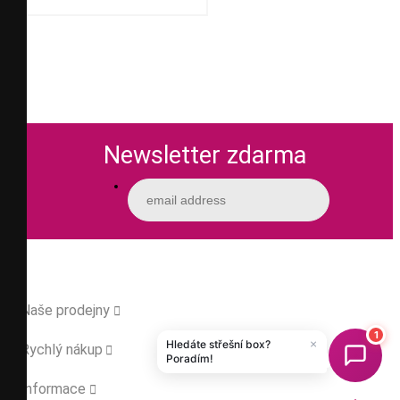
Newsletter zdarma
Naše prodejny

Rychlý nákup

Informace
