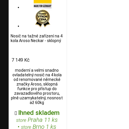
Nosič na tažné zařízení na 4
kola Aroso Neckar - sklopný
7 149 Kč
moderní a velmi snadno
ovladatelný nosič na 4 kola
od renomované německé
značky Aroso, sklopná
funkce pro přístup do
zavazadlového prostoru,
plně uzamykatelný, nosnost
až 60kg
Ihned skladem

Praha 11 ks
store
•
Brno 1 ks
store