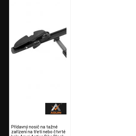
Přídavný nosič na tažné
zařízení na třetí nebo čtvrté