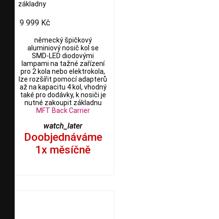
základny
9 999 Kč
německý špičkový
aluminiový nosič kol se
SMD-LED diodovými
lampami na tažné zařízení
pro 2 kola nebo elektrokola,
lze rozšířit pomocí adapterů
až na kapacitu 4 kol, vhodný
také pro dodávky, k nosiči je
nutné zakoupit základnu
MFT
Back Carrier
watch_later
Doobjednáváme
1x měsíčně