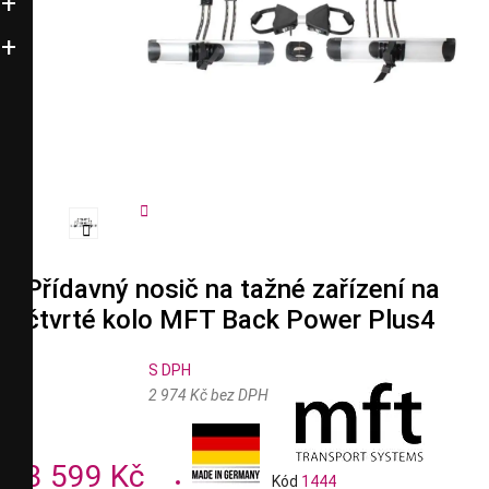


Přídavný nosič na tažné zařízení na
čtvrté kolo MFT Back Power Plus4
S DPH
2 974 Kč bez DPH
3 599 Kč
Kód
1444