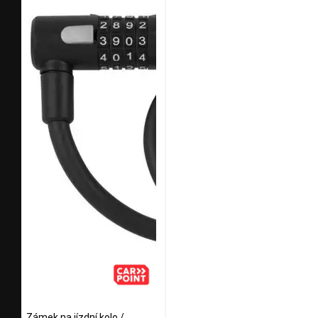
Zámek na jízdní kolo /