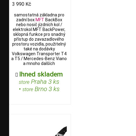
3 990 Kč
samostatná základna pro
zadní box
MFT
BackBox
nebo nosič jízdních kol /
elektrokol MFT BackPower,
sklopná funkce pro snadný
přístup do zavazadlového
prostoru vozidla, použitelný
také na dodávky
Volkswagen Transporter T4
a T5 / Mercedes-Benz Viano
a mnoho dalších
Ihned skladem

Praha 3 ks
store
•
Brno 3 ks
store