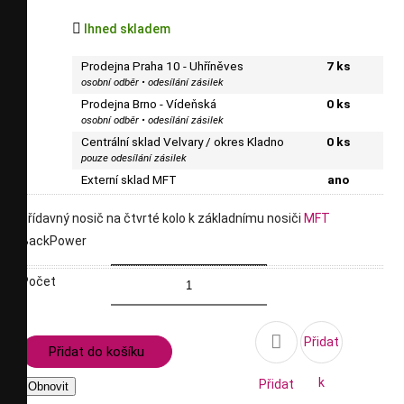

Ihned skladem
Prodejna Praha 10 - Uhříněves
7 ks
osobní odběr • odesílání zásilek
Prodejna Brno - Vídeňská
0 ks
osobní odběr • odesílání zásilek
Centrální sklad Velvary / okres Kladno
0 ks
pouze odesílání zásilek
Externí sklad MFT
ano
přídavný nosič na čtvrté kolo k základnímu nosiči
MFT
BackPower
Počet

Přidat
Přidat do košíku
k
Přidat