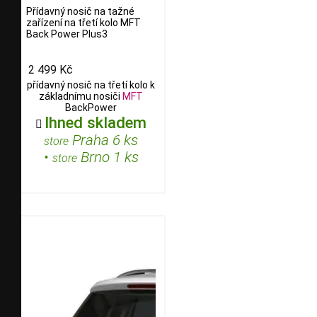
Přídavný nosič na tažné
zařízení na třetí kolo MFT
Back Power Plus3
2 499 Kč
přídavný nosič na třetí kolo k
základnímu nosiči
MFT
BackPower
Ihned skladem

Praha 6 ks
store
•
Brno 1 ks
store