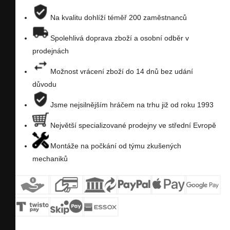
porovnání
na
Na kvalitu dohlíží téměř 200 zaměstnanců
seznam
Spolehlivá doprava zboží a osobní odběr v
prodejnách
přání
Možnost vrácení zboží do 14 dnů bez udání
důvodu
Jsme nejsilnějším hráčem na trhu již od roku 1993
Největší specializované prodejny ve střední Evropě
Montáže na počkání od týmu zkušených
mechaniků