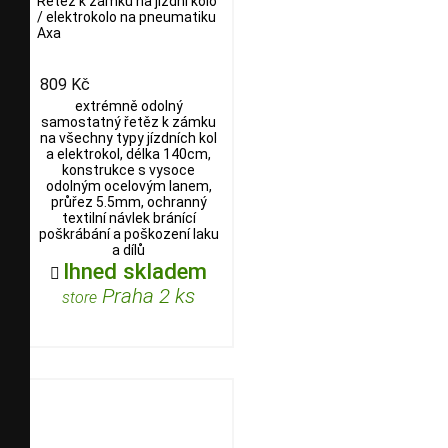
Řetěz k zámku na jízdní kolo
/ elektrokolo na pneumatiku
Axa
809 Kč
extrémně odolný
samostatný řetěz k zámku
na všechny typy jízdních kol
a elektrokol, délka 140cm,
konstrukce s vysoce
odolným ocelovým lanem,
průřez 5.5mm, ochranný
textilní návlek bránící
poškrábání a poškození laku
a dílů
Ihned skladem

Praha 2 ks
store