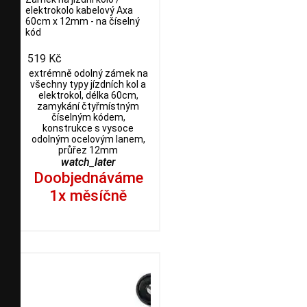
elektrokolo kabelový Axa
60cm x 12mm - na číselný
kód
519 Kč
extrémně odolný zámek na
všechny typy jízdních kol a
elektrokol, délka 60cm,
zamykání čtyřmístným
číselným kódem,
konstrukce s vysoce
odolným ocelovým lanem,
průřez 12mm
watch_later
Doobjednáváme
1x měsíčně