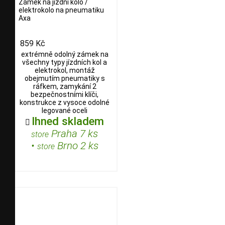
Zámek na jízdní kolo /
elektrokolo na pneumatiku
Axa
859 Kč
extrémně odolný zámek na
všechny typy jízdních kol a
elektrokol, montáž
obejmutím pneumatiky s
ráfkem, zamykání 2
bezpečnostními klíči,
konstrukce z vysoce odolné
legované oceli
Ihned skladem

Praha 7 ks
store
•
Brno 2 ks
store