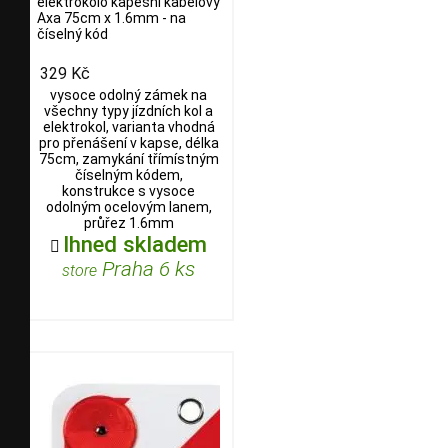
elektrokolo kapesní kabelový
Axa 75cm x 1.6mm - na
číselný kód
329 Kč
vysoce odolný zámek na
všechny typy jízdních kol a
elektrokol, varianta vhodná
pro přenášení v kapse, délka
75cm, zamykání třímístným
číselným kódem,
konstrukce s vysoce
odolným ocelovým lanem,
průřez 1.6mm
Ihned skladem

Praha 6 ks
store