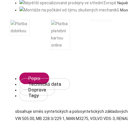
Nejvě
přání
Mon
Popis
Technická data
Doprava
Tagy
obsahuje směs syntetických a polosyntetických základových o
VW 505.00, MB 228.3/229.1, MAN M3275, VOLVO VDS-3, RENA