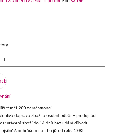
Kód
33.146
tory
at k
vnání
hlíží téměř 200 zaměstnanců
lehlivá doprava zboží a osobní odběr v prodejnách
st vrácení zboží do 14 dnů bez udání důvodu
ejsilnějším hráčem na trhu již od roku 1993