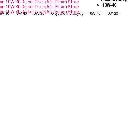
10W-40
5W-30
5W-40
0W-30
Oleje pro motocykly
0W-40
0W-20