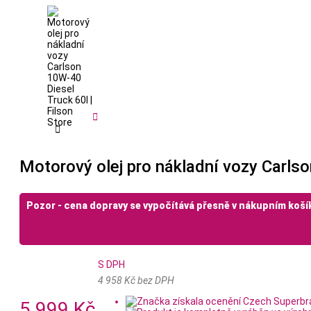


Motorový olej pro nákladní vozy Carls
Pozor - cena dopravy se vypočítává přesně v nákupním koší
S DPH
4 958 Kč bez DPH
5 999 Kč