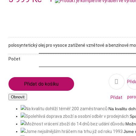
polosyntetický olej pro vysoce zatížené vznětové a benzínové mo
Počet

Přid
Přidat do košíku
poro
Přidat
Na kvalitu do
na
Spo
Možno
seznam
Jsme n