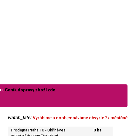
lu.
Ceník dopravy zboží zde.
watch_later
Vyrábíme a doobjednáváme obvykle 2x měsíčně
Prodejna Praha 10 - Uhříněves
0 ks
osobní odběr • odesílání zásilek