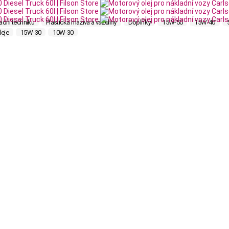
adní techniku
Plastická maziva a vazelíny
Doplňky
15W-50
15W-40
leje
15W-30
10W-30