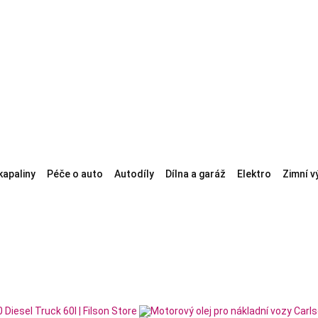
kapaliny
Péče o auto
Autodíly
Dílna a garáž
Elektro
Zimní v