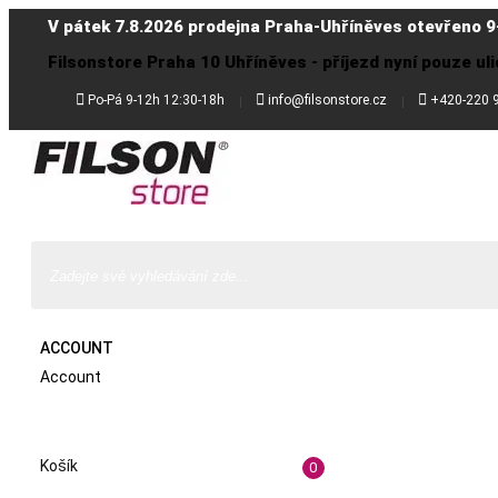
V pátek 7.8.2026 prodejna Praha-Uhříněves otevřeno 9
Filsonstore Praha 10 Uhříněves - příjezd nyní pouze uli



Po-Pá 9-12h 12:30-18h
info@filsonstore.cz
+420-220 
ACCOUNT
Account
Košík
0