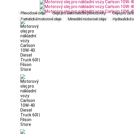
Převodové oleje
Oleje pro automatické převodovky
Oleje pro zahr
Syntetické motorové oleje
Minerální motorové oleje
Hydraulické o