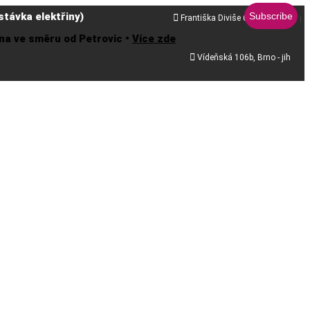
távka elektřiny)

Františka Diviše 68, Praha 10
řena ve směru od Petrovic •
Více zde

Vídeňská 106b, Brno - jih