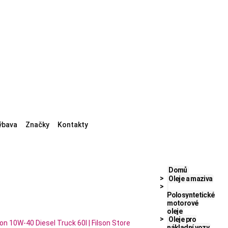
ýbava
Značky
Kontakty
Domů
Oleje a maziva
Polosyntetické
motorové
oleje
Oleje pro
nákladní vozy