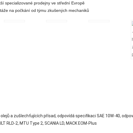
tší specializované prodejny ve střední Evropě
táže na počkání od týmu zkušených mechaniků
lejů a zušlechťujících přísad, odpovídá specifikaci SAE 10W-40, odp
ULT RLD-2, MTU Type 2, SCANIA LD, MACK EOM-Plus