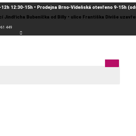
-12h 12:30-15h • Prodejna Brno-Vídeňská otevřeno 9-15h (ods
cí Jindřicha Bubeníčka od Billy • ulice Františka Diviše uzav
961 449
