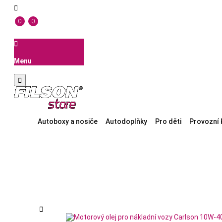

0
0

Menu

Autoboxy a nosiče
Autodoplňky
Pro děti
Provozní 
