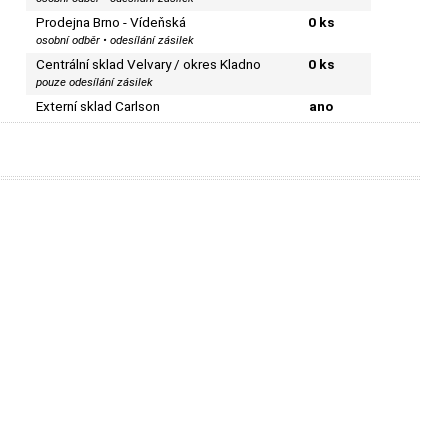
Prodejna Brno - Vídeňská
0 ks
osobní odběr • odesílání zásilek
Centrální sklad Velvary / okres Kladno
0 ks
pouze odesílání zásilek
Externí sklad Carlson
ano