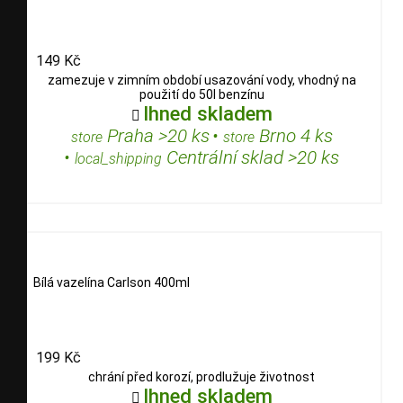
149 Kč
zamezuje v zimním období usazování vody, vhodný na
použití do 50l benzínu
Ihned skladem

Praha >20 ks
•
Brno 4 ks
store
store
•
Centrální sklad >20 ks
local_shipping
Bílá vazelína Carlson 400ml
199 Kč
chrání před korozí, prodlužuje životnost
Ihned skladem
