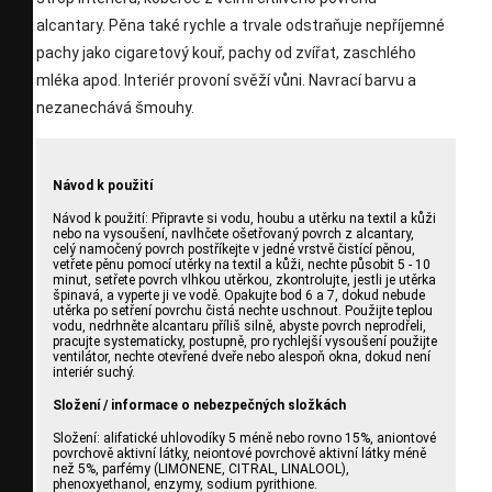
alcantary. Pěna také rychle a trvale odstraňuje nepříjemné
pachy jako cigaretový kouř, pachy od zvířat, zaschlého
mléka apod. Interiér provoní svěží vůni. Navrací barvu a
nezanechává šmouhy.
Návod k použití
Návod k použití: Připravte si vodu, houbu a utěrku na textil a kůži
nebo na vysoušení, navlhčete ošetřovaný povrch z alcantary,
celý namočený povrch postříkejte v jedné vrstvě čistící pěnou,
vetřete pěnu pomocí utěrky na textil a kůži, nechte působit 5 - 10
minut, setřete povrch vlhkou utěrkou, zkontrolujte, jestli je utěrka
špinavá, a vyperte ji ve vodě. Opakujte bod 6 a 7, dokud nebude
utěrka po setření povrchu čistá nechte uschnout. Použijte teplou
vodu, nedrhněte alcantaru příliš silně, abyste povrch neprodřeli,
pracujte systematicky, postupně, pro rychlejší vysoušení použijte
ventilátor, nechte otevřené dveře nebo alespoň okna, dokud není
interiér suchý.
Složení / informace o nebezpečných složkách
Složení: alifatické uhlovodíky 5 méně nebo rovno 15%, aniontové
povrchově aktivní látky, neiontové povrchově aktivní látky méně
než 5%, parfémy (LIMONENE, CITRAL, LINALOOL),
phenoxyethanol, enzymy, sodium pyrithione.