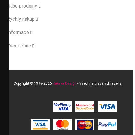
Naše prodejny

Rychlý nákup

Informace

Všeobecné

Copyright © 1999-2026
Karaya Design
- Všechna práva vyhrazena