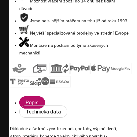
Možnost vrácení zboží do 14 dnů bez udání
důvodu
Jsme nejsilnějším hráčem na trhu již od roku 1993
Největší specializované prodejny ve střední Evropě
Montáže na počkání od týmu zkušených
mechaniků
Popis
Technická data
Důkladně a šetrně vyčistí sedadla, potahy, výplně dveří,
strop interiéru, koberce z velmi citlivého povrchu -