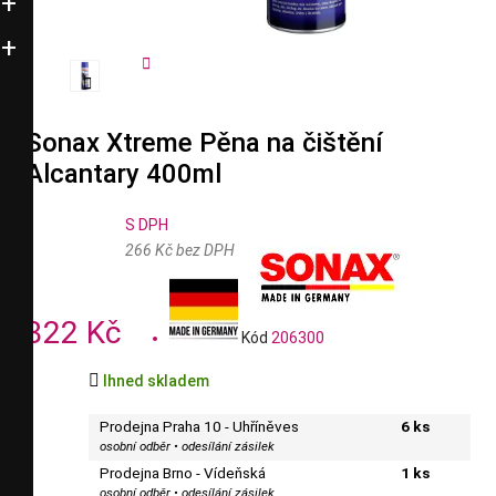


Sonax Xtreme Pěna na čištění
Alcantary 400ml
S DPH
266 Kč bez DPH
322 Kč
Kód
206300

Ihned skladem
Prodejna Praha 10 - Uhříněves
6 ks
osobní odběr • odesílání zásilek
Prodejna Brno - Vídeňská
1 ks
osobní odběr • odesílání zásilek