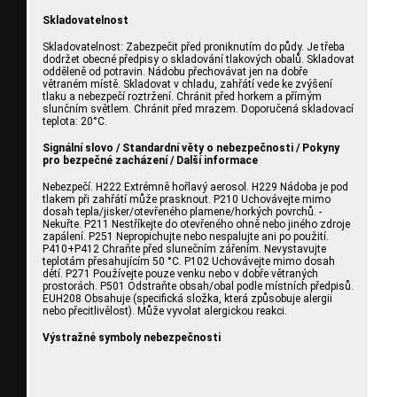
Skladovatelnost
Skladovatelnost: Zabezpečit před proniknutím do půdy. Je třeba
dodržet obecné předpisy o skladování tlakových obalů. Skladovat
odděleně od potravin. Nádobu přechovávat jen na dobře
větraném místě. Skladovat v chladu, zahřátí vede ke zvýšení
tlaku a nebezpečí roztržení. Chránit před horkem a přímým
slunčním světlem. Chránit před mrazem. Doporučená skladovací
teplota: 20°C.
Signální slovo / Standardní věty o nebezpečnosti / Pokyny
pro bezpečné zacházení / Další informace
Nebezpečí. H222 Extrémně hořlavý aerosol. H229 Nádoba je pod
tlakem při zahřátí může prasknout. P210 Uchovávejte mimo
dosah tepla/jisker/otevřeného plamene/horkých povrchů. -
Nekuřte. P211 Nestříkejte do otevřeného ohně nebo jiného zdroje
zapálení. P251 Nepropichujte nebo nespalujte ani po použití.
P410+P412 Chraňte před slunečním zářením. Nevystavujte
teplotám přesahujícím 50 °C. P102 Uchovávejte mimo dosah
dětí. P271 Používejte pouze venku nebo v dobře větraných
prostorách. P501 Odstraňte obsah/obal podle místních předpisů.
EUH208 Obsahuje (specifická složka, která způsobuje alergii
nebo přecitlivělost). Může vyvolat alergickou reakci.
Výstražné symboly nebezpečnosti