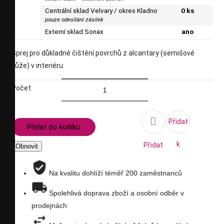
Centrální sklad Velvary / okres Kladno
0 ks
pouze odesílání zásilek
Externí sklad Sonax
ano
Sprej pro důkladné čištění povrchů z alcantary (semišové
kůže) v interiéru.
Počet

Přidat
Přidat do košíku
k
Přidat
porovnání
na
Na kvalitu dohlíží téměř 200 zaměstnanců
seznam
Spolehlivá doprava zboží a osobní odběr v
prodejnách
přání