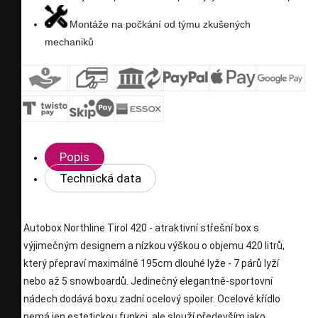
Montáže na počkání od týmu zkušených
mechaniků
Popis
Technická data
Autobox Northline Tirol 420 - atraktivní střešní box s
výjimečným designem a nízkou výškou o objemu 420 litrů,
který přepraví maximálně 195cm dlouhé lyže - 7 párů lyží
nebo až 5 snowboardů. Jedinečný elegantně-sportovní
nádech dodává boxu zadní ocelový spoiler. Ocelové křídlo
nemá jen estetickou funkci, ale slouží především jako