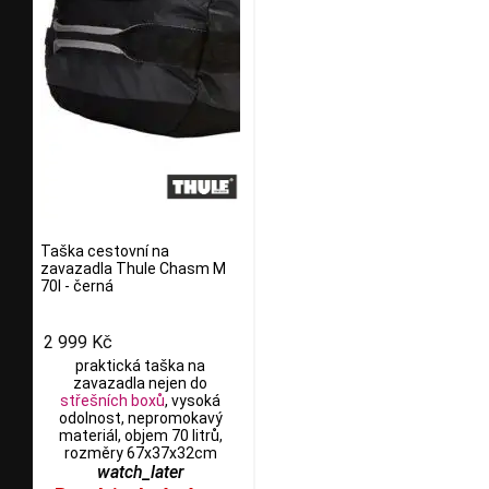
Taška cestovní na
zavazadla Thule Chasm M
70l - černá
2 999 Kč
praktická taška na
zavazadla nejen do
střešních boxů
, vysoká
odolnost, nepromokavý
materiál, objem 70 litrů,
rozměry 67x37x32cm
watch_later