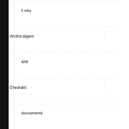
3 roky
Vnitřní objem
420l
Otevírání
oboustranné