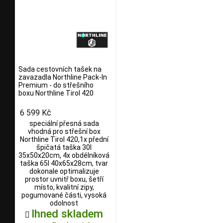
Sada cestovních tašek na
zavazadla Northline Pack-In
Premium - do střešního
boxu Northline Tirol 420
6 599 Kč
speciální přesná sada
vhodná pro střešní box
Northline Tirol 420,1x přední
špičatá taška 30l
35x50x20cm, 4x obdélníková
taška 65l 40x65x28cm, tvar
dokonale optimalizuje
prostor uvnitř boxu, šetří
místo, kvalitní zipy,
pogumované části, vysoká
odolnost
Ihned skladem
