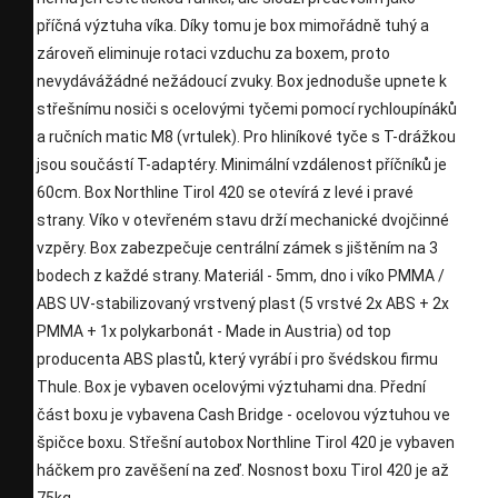
příčná výztuha víka. Díky tomu je box mimořádně tuhý a
zároveň eliminuje rotaci vzduchu za boxem, proto
nevydávážádné nežádoucí zvuky. Box jednoduše upnete k
střešnímu nosiči s ocelovými tyčemi pomocí rychloupínáků
a ručních matic M8 (vrtulek). Pro hliníkové tyče s T-drážkou
jsou součástí T-adaptéry. Minimální vzdálenost příčníků je
60cm. Box Northline Tirol 420 se otevírá z levé i pravé
strany. Víko v otevřeném stavu drží mechanické dvojčinné
vzpěry. Box zabezpečuje centrální zámek s jištěním na 3
bodech z každé strany. Materiál - 5mm, dno i víko PMMA /
ABS UV-stabilizovaný vrstvený plast (5 vrstvé 2x ABS + 2x
PMMA + 1x polykarbonát - Made in Austria) od top
producenta ABS plastů, který vyrábí i pro švédskou firmu
Thule. Box je vybaven ocelovými výztuhami dna. Přední
část boxu je vybavena Cash Bridge - ocelovou výztuhou ve
špičce boxu. Střešní autobox Northline Tirol 420 je vybaven
háčkem pro zavěšení na zeď. Nosnost boxu Tirol 420 je až