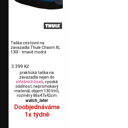
Taška cestovní na
zavazadla Thule Chasm XL
130l - tmavě modrá
3 399 Kč
praktická taška na
zavazadla nejen do
střešních boxů
, vysoká
odolnost, nepromokavý
materiál, objem 130 litrů,
rozměry 86x47x42cm
watch_later
Doobjednáváme
1x týdně