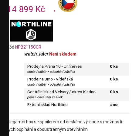
14 899 Kč
Kód
NPB2115CCR
watch_later
Není skladem
Prodejna Praha 10 - Uhříněves
0 ks
osobní odběr • odesílání zásilek
Prodejna Brno - Vídeňská
0 ks
osobní odběr • odesílání zásilek
Centrální sklad Velvary / okres Kladno
0 ks
pouze odesílání zásilek
Externí sklad Northline
ano
elegantní box se spoilerem od českého výrobce s možností
rychloupínání a oboustranným otevíráním