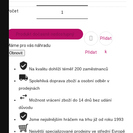
Počet
Produkt dočasně nedostupný

Přidat
Máme pro vás náhradu
k
Přidat
porovnání
na
Na kvalitu dohlíží téměř 200 zaměstnanců
seznam
Spolehlivá doprava zboží a osobní odběr v
prodejnách
přání
Možnost vrácení zboží do 14 dnů bez udání
důvodu
Jsme nejsilnějším hráčem na trhu již od roku 1993
Největší specializované prodejny ve střední Evropě