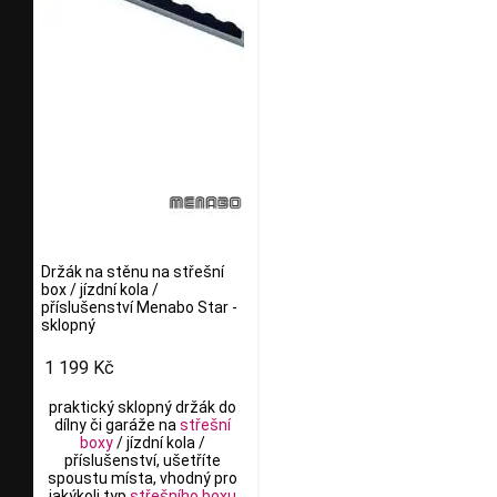
Držák na stěnu na střešní
box / jízdní kola /
příslušenství Menabo Star -
sklopný
1 199 Kč
praktický sklopný držák do
dílny či garáže na
střešní
boxy
/ jízdní kola /
příslušenství, ušetříte
spoustu místa, vhodný pro
jakýkoli typ
střešního boxu