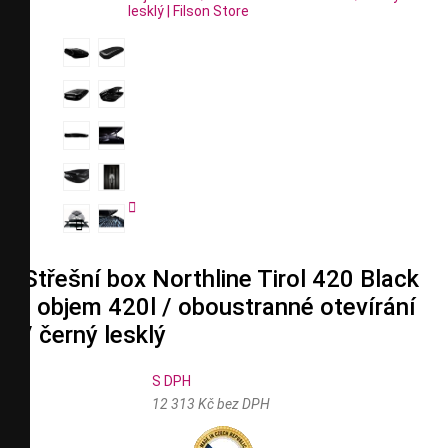


Střešní box Northline Tirol 420 Black
- objem 420l / oboustranné otevírání
/ černý lesklý
S DPH
12 313 Kč bez DPH