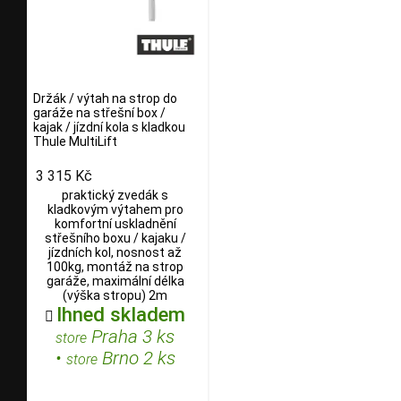
Držák / výtah na strop do
garáže na střešní box /
kajak / jízdní kola s kladkou
Thule MultiLift
3 315 Kč
praktický zvedák s
kladkovým výtahem pro
komfortní uskladnění
střešního boxu / kajaku /
jízdních kol, nosnost až
100kg, montáž na strop
garáže, maximální délka
(výška stropu) 2m
Ihned skladem

Praha 3 ks
store
•
Brno 2 ks
store