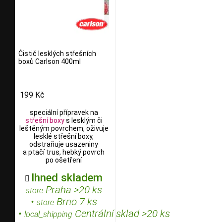
Čistič lesklých střešních
boxů Carlson 400ml
199 Kč
speciální přípravek na
střešní boxy
s lesklým či
leštěným povrchem, oživuje
lesklé střešní boxy,
odstraňuje usazeniny
a ptačí trus, hebký povrch
po ošetření
Ihned skladem

Praha >20 ks
store
•
Brno 7 ks
store
•
Centrální sklad >20 ks
local_shipping