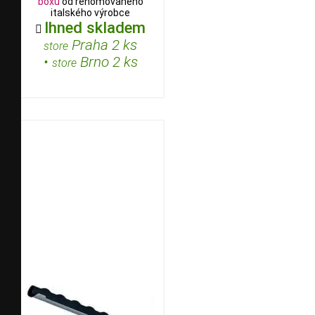
boxu
od renomovaného
italského výrobce
Ihned skladem

Praha 2 ks
store
•
Brno 2 ks
store