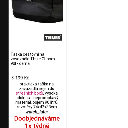
Taška cestovní na
zavazadla Thule Chasm L
90l - černá
3 199 Kč
praktická taška na
zavazadla nejen do
střešních boxů
, vysoká
odolnost, nepromokavý
materiál, objem 90 litrů,
rozměry 74x42x33cm
watch_later
Doobjednáváme
1x týdně