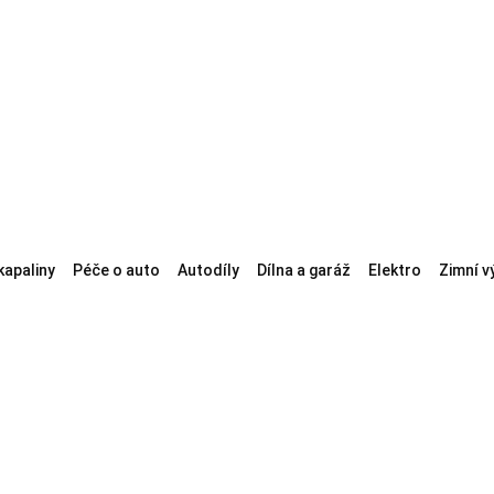
kapaliny
Péče o auto
Autodíly
Dílna a garáž
Elektro
Zimní v