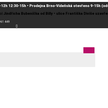
-12h 12:30-15h • Prodejna Brno-Vídeňská otevřeno 9-15h (ods
cí Jindřicha Bubeníčka od Billy • ulice Františka Diviše uzav
961 449
