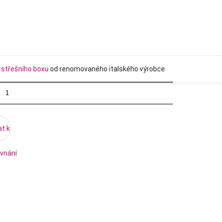
o
střešního boxu
od renomovaného italského výrobce
at k
vnání