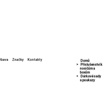
ýbava
Značky
Kontakty
Domů
Příslušenství k
nosičům a
boxům
Dárkové sady
a poukazy