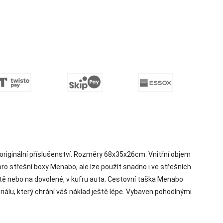
iginální příslušenství. Rozměry 68x35x26cm. Vnitřní objem
pro střešní boxy Menabo, ale lze použít snadno i ve střešních
votě nebo na dovolené, v kufru auta. Cestovní taška Menabo
iálu, který chrání váš náklad ještě lépe. Vybaven pohodlnými