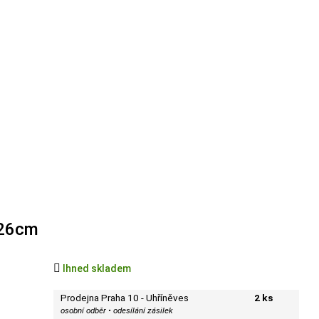
x26cm

Ihned skladem
Prodejna Praha 10 - Uhříněves
2 ks
osobní odběr • odesílání zásilek