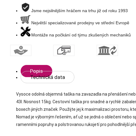
přání
Jsme nejsilnějším hráčem na trhu již od roku 1993
Největší specializované prodejny ve střední Evropě
Montáže na počkání od týmu zkušených mechaniků
Popis
Technická data
Vysoce odolná objemná taška na zavazadla na přenášení nebo
43l. Nosnost 15kg. Cestovní taška pro snadné a rychlé zabalen
boxech jiných značek. Použijte jej k maximalizaci prostoru, k
Nomad je výborným řešením, ať už se jedná o oblečení nebo spo
ramenními popruhy a polstrovanou rukojetí pro pohodlnější př