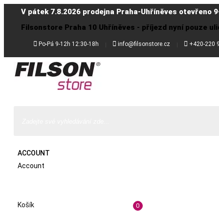
V pátek 7.8.2026 prodejna Praha-Uhříněves otevřeno 9
Filsonstore Praha 10 Uhříněves - příjezd nyní pouze uli



Po-Pá 9-12h 12:30-18h
info@filsonstore.cz
+420-220 
ACCOUNT
Account
Košík
0