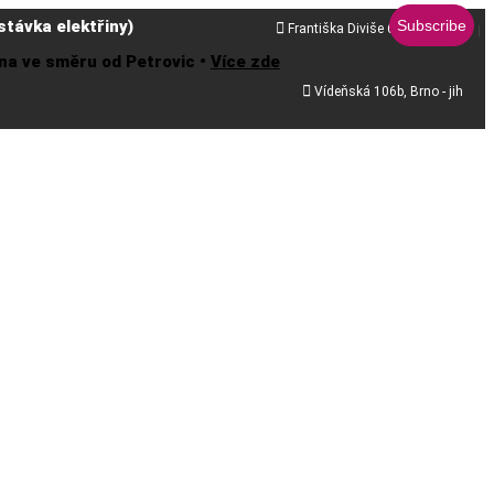
távka elektřiny)

Františka Diviše 68, Praha 10
řena ve směru od Petrovic •
Více zde

Vídeňská 106b, Brno - jih