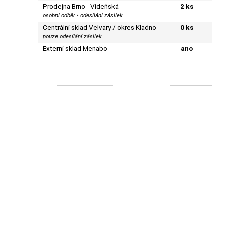
Prodejna Brno - Vídeňská
2 ks
osobní odběr • odesílání zásilek
Centrální sklad Velvary / okres Kladno
0 ks
pouze odesílání zásilek
Externí sklad Menabo
ano