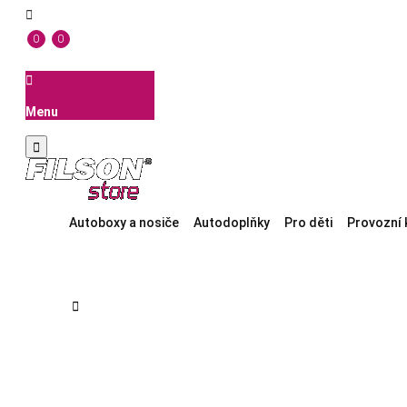

0
0

Menu

Autoboxy a nosiče
Autodoplňky
Pro děti
Provozní 
