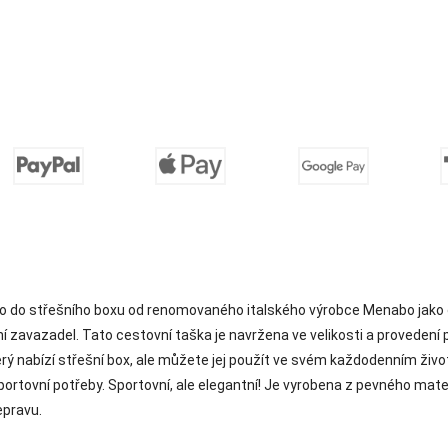
 do střešního boxu od renomovaného italského výrobce Menabo jako or
í zavazadel. Tato cestovní taška je navržena ve velikosti a provedení 
terý nabízí střešní box, ale můžete jej použít ve svém každodenním ži
rtovní potřeby. Sportovní, ale elegantní! Je vyrobena z pevného mater
epravu.