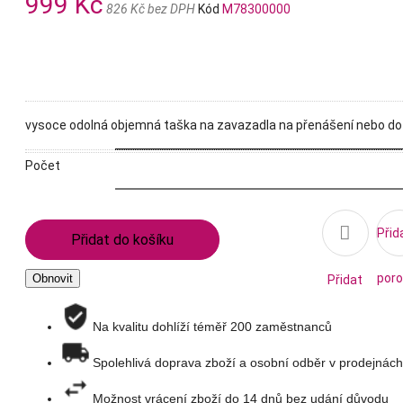
999 Kč
826 Kč bez DPH
Kód
M78300000
vysoce odolná objemná taška na zavazadla na přenášení nebo d
Počet

Přid
Přidat do košíku
poro
Přidat
na
Na kvalitu dohlíží téměř 200 zaměstnanců
Spolehlivá doprava zboží a osobní odběr v prodejnách
seznam
Možnost vrácení zboží do 14 dnů bez udání důvodu