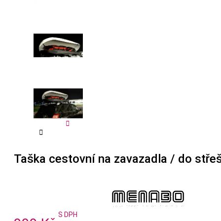


Taška cestovní na zavazadla / do st
S DPH