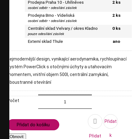
Prodejna Praha 10 - Uhříněves
2 ks
osobní odběr • odesílání zásilek
Prodejna Brno - Vídeňská
2 ks
osobní odběr • odesílání zásilek
Centrální sklad Velvary / okres Kladno
0 ks
pouze odesílání zásilek
Externí sklad Thule
ano
nejmodernější design, vynikající aerodynamika, rychloupínací
systém PowerClick s otočnými úchyty a utahovacím
momentem, vnitřní objem 500l, centrální zamykání,
oboustranné otevírání
Počet

Přidat
Přidat do košíku
k
Přidat