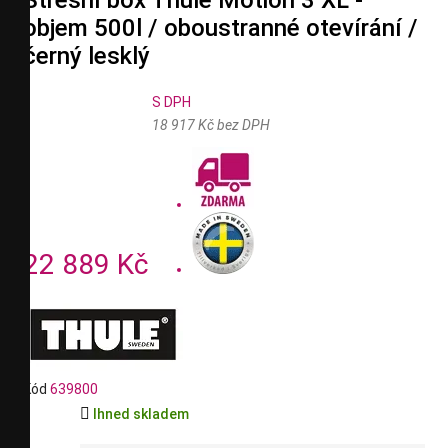
Střešní box Thule Motion 3 XL -
objem 500l / oboustranné otevírání /
černý lesklý
S DPH
18 917 Kč bez DPH
22 889 Kč
Kód
639800

Ihned skladem