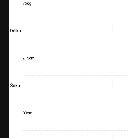
75kg
Délka
215cm
Šířka
89cm