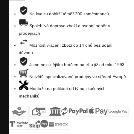
porovnání
na
Na kvalitu dohlíží téměř 200 zaměstnanců
seznam
Spolehlivá doprava zboží a osobní odběr v
prodejnách
přání
Možnost vrácení zboží do 14 dnů bez udání
důvodu
Jsme nejsilnějším hráčem na trhu již od roku 1993
Největší specializované prodejny ve střední Evropě
Montáže na počkání od týmu zkušených
mechaniků