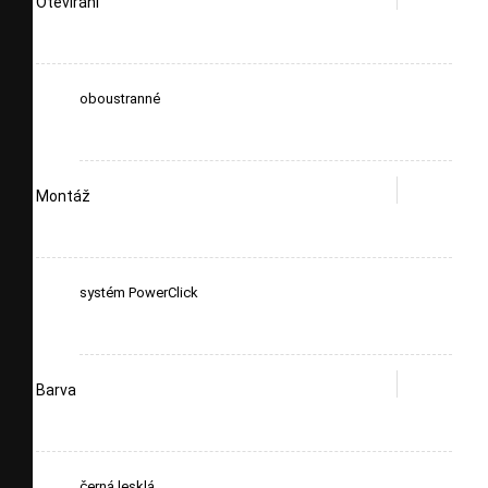
Otevírání
oboustranné
Montáž
systém PowerClick
Barva
černá lesklá