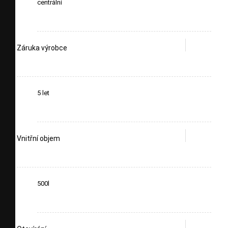
centrální
Záruka výrobce
5 let
Vnitřní objem
500l