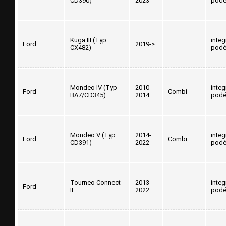
CD390)
2023
podé
Kuga III (Typ
inte
Ford
2019->
CX482)
podé
Mondeo IV (Typ
2010-
inte
Ford
Combi
BA7/CD345)
2014
podé
Mondeo V (Typ
2014-
inte
Ford
Combi
CD391)
2022
podé
Tourneo Connect
2013-
inte
Ford
II
2022
podé