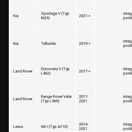
Sportage V (Typ
inte
Kia
2021->
NQ5)
podé
inte
Kia
Telluride
2019->
podé
Discovery V (Typ
inte
Land Rover
2017->
L462)
podé
Range Rover Velar
2017-
inte
Land Rover
(Typ L560)
2021
podé
2014-
inte
Lexus
NX I (Typ AZ10)
2021
podé