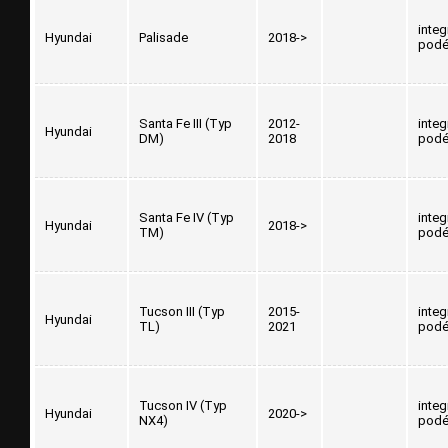
inte
Hyundai
Palisade
2018->
podé
Santa Fe III (Typ
2012-
inte
Hyundai
DM)
2018
podé
Santa Fe IV (Typ
inte
Hyundai
2018->
TM)
podé
Tucson III (Typ
2015-
inte
Hyundai
TL)
2021
podé
Tucson IV (Typ
inte
Hyundai
2020->
NX4)
podé