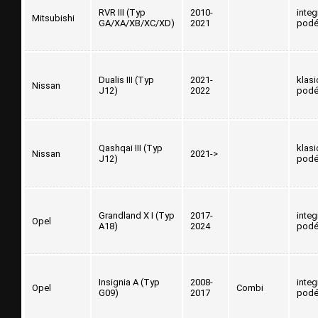
RVR III (Typ
2010-
inte
Mitsubishi
GA/XA/XB/XC/XD)
2021
podé
Dualis III (Typ
2021-
klasi
Nissan
J12)
2022
podé
Qashqai III (Typ
klasi
Nissan
2021->
J12)
podé
Grandland X I (Typ
2017-
inte
Opel
A18)
2024
podé
Insignia A (Typ
2008-
inte
Opel
Combi
G09)
2017
podé