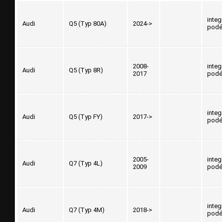
inte
Audi
Q5 (Typ 80A)
2024->
podé
2008-
inte
Audi
Q5 (Typ 8R)
2017
podé
inte
Audi
Q5 (Typ FY)
2017->
podé
2005-
inte
Audi
Q7 (Typ 4L)
2009
podé
inte
Audi
Q7 (Typ 4M)
2018->
podé