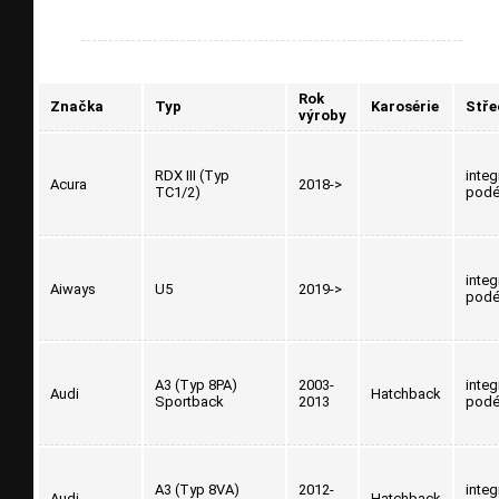
Rok
Značka
Typ
Karosérie
Stře
výroby
RDX III (Typ
inte
Acura
2018->
TC1/2)
podé
inte
Aiways
U5
2019->
podé
A3 (Typ 8PA)
2003-
inte
Audi
Hatchback
Sportback
2013
podé
A3 (Typ 8VA)
2012-
inte
Audi
Hatchback