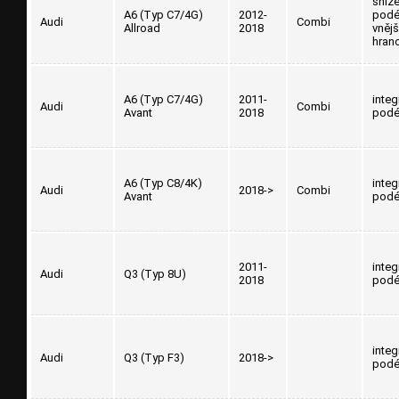
sníž
A6 (Typ C7/4G)
2012-
podé
Audi
Combi
Allroad
2018
vnějš
hran
A6 (Typ C7/4G)
2011-
inte
Audi
Combi
Avant
2018
podé
A6 (Typ C8/4K)
inte
Audi
2018->
Combi
Avant
podé
2011-
inte
Audi
Q3 (Typ 8U)
2018
podé
inte
Audi
Q3 (Typ F3)
2018->
podé