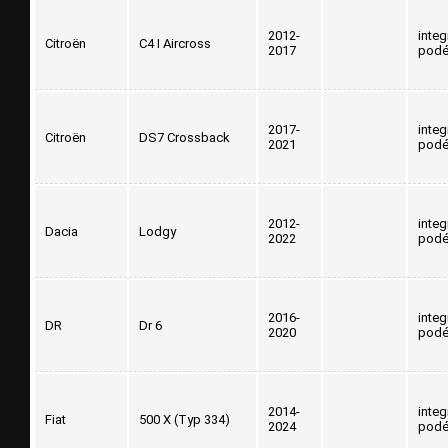
2012-
inte
Citroën
C4 I Aircross
2017
podé
2017-
inte
Citroën
DS7 Crossback
2021
podé
2012-
inte
Dacia
Lodgy
2022
podé
2016-
inte
DR
Dr 6
2020
podé
2014-
inte
Fiat
500 X (Typ 334)
2024
podé