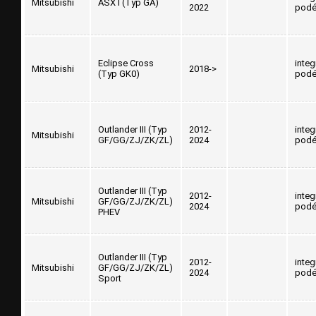
Mitsubishi
ASX I (Typ GA)
2022
podé
Eclipse Cross
inte
Mitsubishi
2018->
(Typ GK0)
podé
Outlander III (Typ
2012-
inte
Mitsubishi
GF/GG/ZJ/ZK/ZL)
2024
podé
Outlander III (Typ
2012-
inte
Mitsubishi
GF/GG/ZJ/ZK/ZL)
2024
podé
PHEV
Outlander III (Typ
2012-
inte
Mitsubishi
GF/GG/ZJ/ZK/ZL)
2024
podé
Sport