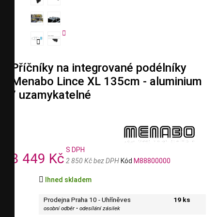


Příčníky na integrované podélníky
Menabo Lince XL 135cm - aluminium
/ uzamykatelné
S DPH
3 449 Kč
2 850 Kč bez DPH
Kód
M88800000

Ihned skladem
Prodejna Praha 10 - Uhříněves
19 ks
osobní odběr • odesílání zásilek