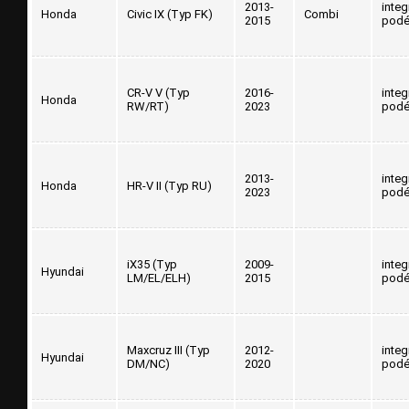
2013-
inte
Honda
Civic IX (Typ FK)
Combi
2015
podé
CR-V V (Typ
2016-
inte
Honda
RW/RT)
2023
podé
2013-
inte
Honda
HR-V II (Typ RU)
2023
podé
iX35 (Typ
2009-
inte
Hyundai
LM/EL/ELH)
2015
podé
Maxcruz III (Typ
2012-
inte
Hyundai
DM/NC)
2020
podé