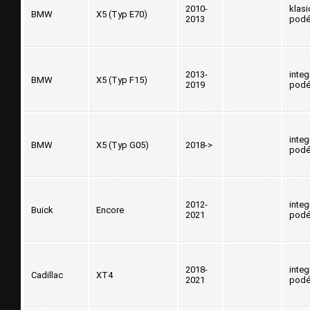
2010-
klasi
BMW
X5 (Typ E70)
2013
podé
2013-
inte
BMW
X5 (Typ F15)
2019
podé
inte
BMW
X5 (Typ G05)
2018->
podé
2012-
inte
Buick
Encore
2021
podé
2018-
inte
Cadillac
XT4
2021
podé