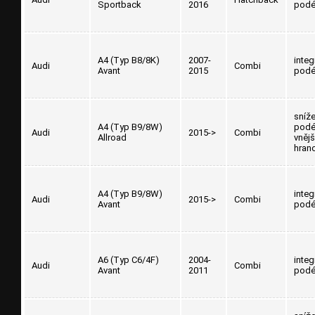
Sportback
2016
podé
A4 (Typ B8/8K)
2007-
inte
Audi
Combi
Avant
2015
podé
sníž
A4 (Typ B9/8W)
podé
Audi
2015->
Combi
Allroad
vnějš
hran
A4 (Typ B9/8W)
inte
Audi
2015->
Combi
Avant
podé
A6 (Typ C6/4F)
2004-
inte
Audi
Combi
Avant
2011
podé