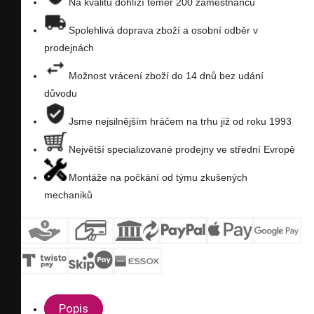
Na kvalitu dohlíží téměř 200 zaměstnanců
seznam
Spolehlivá doprava zboží a osobní odběr v
prodejnách
přání
Možnost vrácení zboží do 14 dnů bez udání
důvodu
Jsme nejsilnějším hráčem na trhu již od roku 1993
Největší specializované prodejny ve střední Evropě
Montáže na počkání od týmu zkušených
mechaniků
Popis