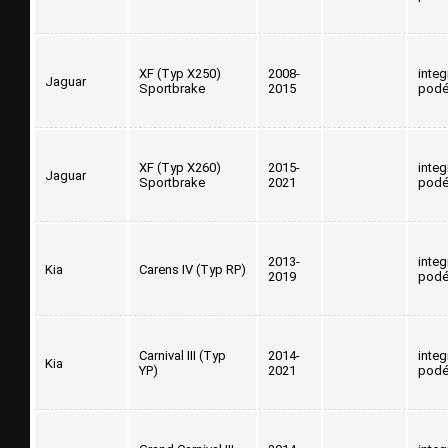
XF (Typ X250)
2008-
inte
Jaguar
Sportbrake
2015
podé
XF (Typ X260)
2015-
inte
Jaguar
Sportbrake
2021
podé
2013-
inte
Kia
Carens IV (Typ RP)
2019
podé
Carnival III (Typ
2014-
inte
Kia
YP)
2021
podé