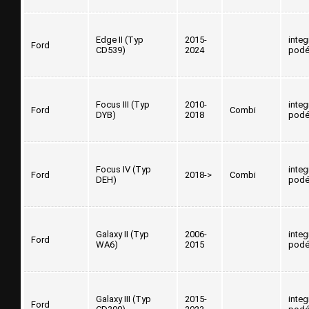
Edge II (Typ
2015-
inte
Ford
CD539)
2024
podé
Focus III (Typ
2010-
inte
Ford
Combi
DYB)
2018
podé
Focus IV (Typ
inte
Ford
2018->
Combi
DEH)
podé
Galaxy II (Typ
2006-
inte
Ford
WA6)
2015
podé
Galaxy III (Typ
2015-
inte
Ford