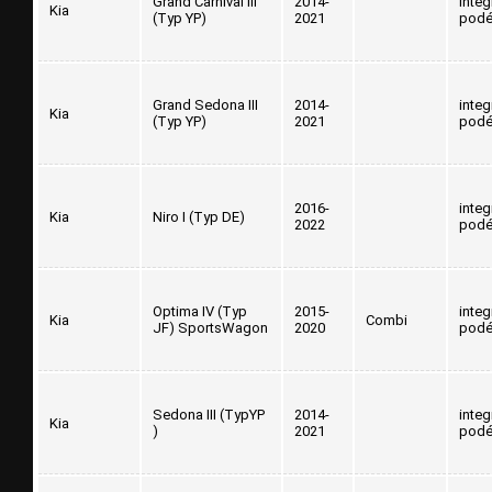
Grand Carnival III
2014-
inte
Kia
(Typ YP)
2021
podé
Grand Sedona III
2014-
inte
Kia
(Typ YP)
2021
podé
2016-
inte
Kia
Niro I (Typ DE)
2022
podé
Optima IV (Typ
2015-
inte
Kia
Combi
JF) SportsWagon
2020
podé
Sedona III (TypYP
2014-
inte
Kia
)
2021
podé