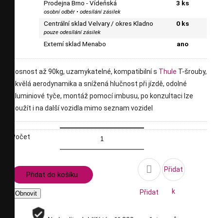
Prodejna Brno - Vídeňská
3 ks
osobní odběr • odesílání zásilek
Centrální sklad Velvary / okres Kladno
0 ks
pouze odesílání zásilek
Externí sklad Menabo
ano
nosnost až 90kg, uzamykatelné, kompatibilní s
Thule
T-šrouby,
skvělá aerodynamika a snížená hlučnost při jízdě, odolné
aluminiové tyče, montáž pomocí imbusu, po konzultaci lze
použít i na další vozidla mimo seznam vozidel
Počet

Přidat
Přidat do košíku
k
Přidat
porovnání
na