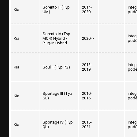
Sorento III (Typ
2014-
inte
Kia
UM)
2020
podé
Sorento IV (Typ
inte
Kia
MQ4) Hybrid /
2020->
podé
Plug-in Hybrid
2013-
inte
Kia
Soul II (Typ PS)
2019
podé
Sportage III (Typ
2010-
inte
Kia
SL)
2016
podé
Sportage IV (Typ
2015-
inte
Kia
QL)
2021
podé