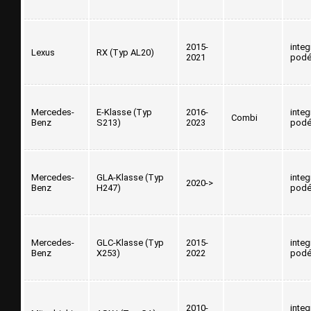
2015-
inte
Lexus
RX (Typ AL20)
2021
podé
Mercedes-
E-Klasse (Typ
2016-
inte
Combi
Benz
S213)
2023
podé
Mercedes-
GLA-Klasse (Typ
inte
2020->
Benz
H247)
podé
Mercedes-
GLC-Klasse (Typ
2015-
inte
Benz
X253)
2022
podé
2010-
inte