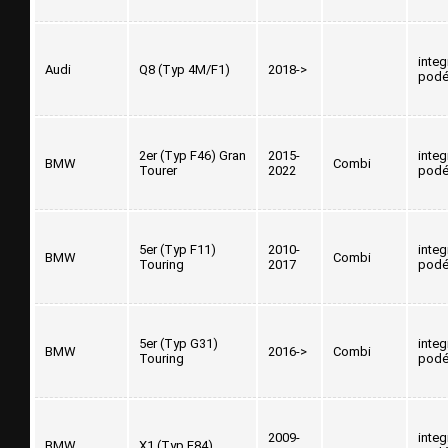
inte
Audi
Q8 (Typ 4M/F1)
2018->
podé
2er (Typ F46) Gran
2015-
inte
BMW
Combi
Tourer
2022
podé
5er (Typ F11)
2010-
inte
BMW
Combi
Touring
2017
podé
5er (Typ G31)
inte
BMW
2016->
Combi
Touring
podé
2009-
inte
BMW
X1 (Typ E84)