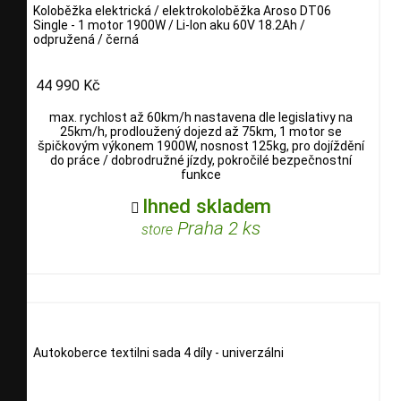
Koloběžka elektrická / elektrokoloběžka Aroso DT06
Single - 1 motor 1900W / Li-Ion aku 60V 18.2Ah /
odpružená / černá
44 990 Kč
max. rychlost až 60km/h nastavena dle legislativy na
25km/h, prodloužený dojezd až 75km, 1 motor se
špičkovým výkonem 1900W, nosnost 125kg, pro dojíždění
do práce / dobrodružné jízdy, pokročilé bezpečnostní
funkce
Ihned skladem

Praha 2 ks
store
Autokoberce textilni sada 4 díly - univerzálni