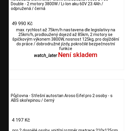
Double - 2 motory 3800W / Li-Ion aku 60V 23.4Ah /
odpružená / černá
49 990 Kč
max. rychlost až 75km/h nastavena dle legislativy na
25km/h, prodloužený dojezd až 85km, 2 motory se
špičkovým výkonem 3800W, nosnost 125kg, pro dojíždění
do práce / dobrodružné jízdy, pokročilé bezpečnostní
funkce
Není skladem
watch_later
Půjčovna - Střešní autostan Aroso Eifel pro 2 osoby - s
ABS skořepinou / černý
4 197 Kč
pro 2 dospělé osoby, vnitřní rozměr matrace 210x125cm,