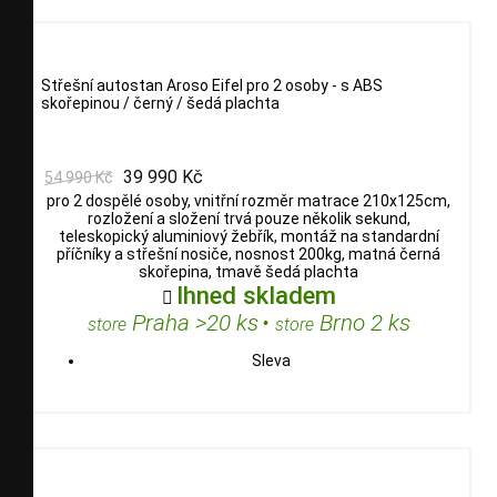
Střešní autostan Aroso Eifel pro 2 osoby - s ABS
skořepinou / černý / šedá plachta
39 990 Kč
54 990 Kč
pro 2 dospělé osoby, vnitřní rozměr matrace 210x125cm,
rozložení a složení trvá pouze několik sekund,
teleskopický aluminiový žebřík, montáž na standardní
příčníky a střešní nosiče, nosnost 200kg, matná černá
skořepina, tmavě šedá plachta
Ihned skladem

Praha >20 ks
•
Brno 2 ks
store
store
Sleva