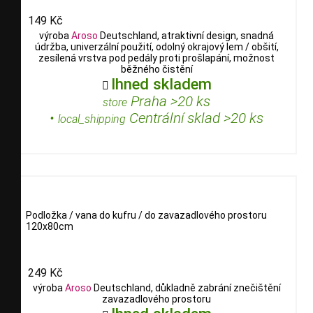
149 Kč
výroba
Aroso
Deutschland, atraktivní design, snadná
údržba, univerzální použití, odolný okrajový lem / obšití,
zesílená vrstva pod pedály proti prošlapání, možnost
běžného čistění
Ihned skladem

Praha >20 ks
store
•
Centrální sklad >20 ks
local_shipping
Podložka / vana do kufru / do zavazadlového prostoru
120x80cm
249 Kč
výroba
Aroso
Deutschland, důkladně zabrání znečištění
zavazadlového prostoru