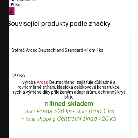
109 Kč

Související produkty podle značky
Stěrač Aroso Deutschland Standard 41cm 1ks
29 Kč
výroba
Aroso
Deutschland, zajišťuje důkladné a
rovnoměrné stírání, klasická celokovová konstrukce,
rychlá výměna díky přiloženým adaptérům, ochranný kryt
břitu
Ihned skladem

Praha >20 ks
•
Brno 1 ks
store
store
•
Centrální sklad >20 ks
local_shipping