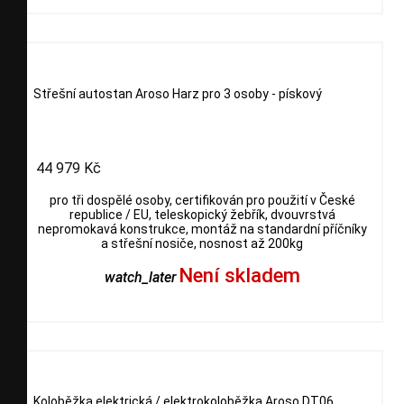
Střešní autostan Aroso Harz pro 3 osoby - pískový
44 979 Kč
pro tři dospělé osoby, certifikován pro použití v České
republice / EU, teleskopický žebřík, dvouvrstvá
nepromokavá konstrukce, montáž na standardní příčníky
a střešní nosiče, nosnost až 200kg
Není skladem
watch_later
Koloběžka elektrická / elektrokoloběžka Aroso DT06