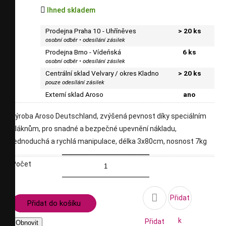

Ihned skladem
Prodejna Praha 10 - Uhříněves
> 20 ks
osobní odběr • odesílání zásilek
Prodejna Brno - Vídeňská
6 ks
osobní odběr • odesílání zásilek
Centrální sklad Velvary / okres Kladno
> 20 ks
pouze odesílání zásilek
Externí sklad Aroso
ano
výroba Aroso Deutschland, zvýšená pevnost díky speciálním
vláknům, pro snadné a bezpečné upevnění nákladu,
jednoduchá a rychlá manipulace, délka 3x80cm, nosnost 7kg
Počet

Přidat
Přidat do košíku
k
Přidat