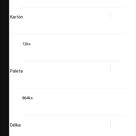
Kartón
12ks
Paleta
864ks
Délka