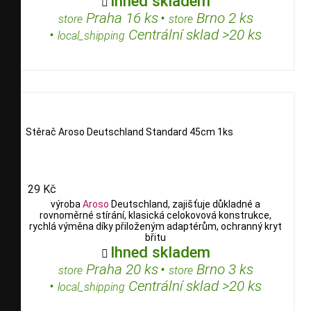
Ihned skladem

Praha 16 ks
•
Brno 2 ks
store
store
•
Centrální sklad >20 ks
local_shipping
Stěrač Aroso Deutschland Standard 45cm 1ks
29 Kč
výroba
Aroso
Deutschland, zajišťuje důkladné a
rovnoměrné stírání, klasická celokovová konstrukce,
rychlá výměna díky přiloženým adaptérům, ochranný kryt
břitu
Ihned skladem

Praha 20 ks
•
Brno 3 ks
store
store
•
Centrální sklad >20 ks
local_shipping