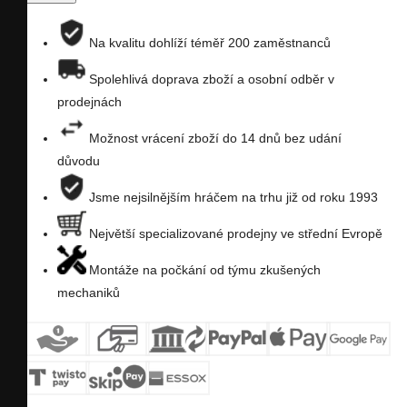
porovnání
na
Na kvalitu dohlíží téměř 200 zaměstnanců
seznam
Spolehlivá doprava zboží a osobní odběr v
prodejnách
přání
Možnost vrácení zboží do 14 dnů bez udání
důvodu
Jsme nejsilnějším hráčem na trhu již od roku 1993
Největší specializované prodejny ve střední Evropě
Montáže na počkání od týmu zkušených
mechaniků