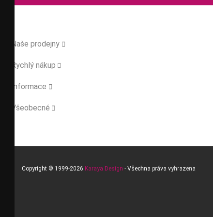
Naše prodejny

Rychlý nákup

Informace

Všeobecné

Copyright © 1999-2026
Karaya Design
- Všechna práva vyhrazena