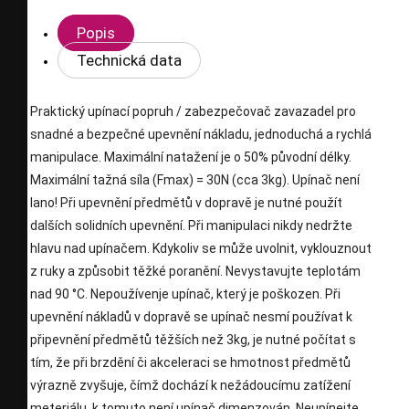
Popis
Technická data
Praktický upínací popruh / zabezpečovač zavazadel pro
snadné a bezpečné upevnění nákladu, jednoduchá a rychlá
manipulace. Maximální natažení je o 50% původní délky.
Maximální tažná síla (Fmax) = 30N (cca 3kg). Upínač není
lano! Při upevnění předmětů v dopravě je nutné použít
dalších solidních upevnění. Při manipulaci nikdy nedržte
hlavu nad upínačem. Kdykoliv se může uvolnit, vyklouznout
z ruky a způsobit těžké poranění. Nevystavujte teplotám
nad 90 °C. Nepoužívenje upínač, který je poškozen. Při
upevnění nákladů v dopravě se upínač nesmí používat k
připevnění předmětů těžších než 3kg, je nutné počítat s
tím, že při brzdění či akceleraci se hmotnost předmětů
výrazně zvyšuje, čímž dochází k nežádoucímu zatížení
meteriálu, k tomuto není upínač dimenzován. Neupínejte