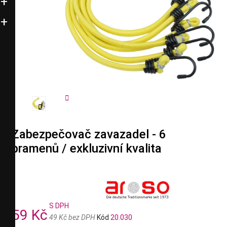


Zabezpečovač zavazadel - 6
pramenů / exkluzivní kvalita
S DPH
59 Kč
49 Kč bez DPH
Kód
20.030