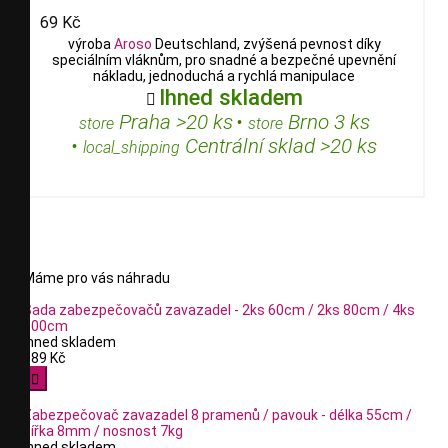
69 Kč
výroba
Aroso
Deutschland, zvýšená pevnost díky
speciálním vláknům, pro snadné a bezpečné upevnění
nákladu, jednoduchá a rychlá manipulace
Ihned skladem

Praha >20 ks
•
Brno 3 ks
store
store
•
Centrální sklad >20 ks
local_shipping
Máme pro vás náhradu
Sada zabezpečovačů zavazadel - 2ks 60cm / 2ks 80cm / 4ks
100cm
Ihned skladem
189 Kč

Zabezpečovač zavazadel 8 pramenů / pavouk - délka 55cm /
šířka 8mm / nosnost 7kg
Ihned skladem