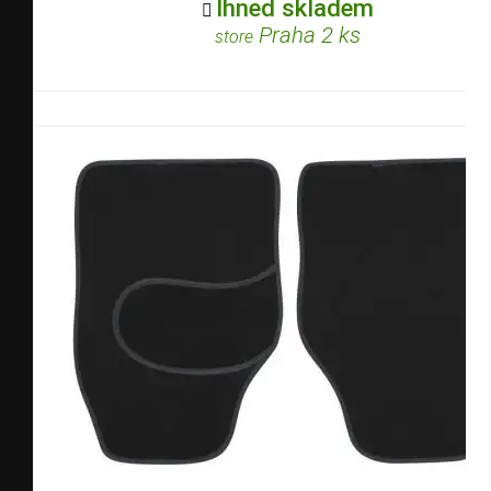
Ihned skladem

Praha 2 ks
store