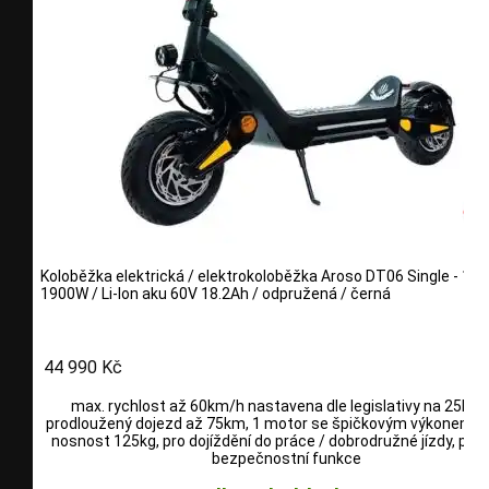
Koloběžka elektrická / elektrokoloběžka Aroso DT06 Single - 1 m
1900W / Li-Ion aku 60V 18.2Ah / odpružená / černá
44 990 Kč
max. rychlost až 60km/h nastavena dle legislativy na 25km/
prodloužený dojezd až 75km, 1 motor se špičkovým výkonem 1
nosnost 125kg, pro dojíždění do práce / dobrodružné jízdy, pokr
bezpečnostní funkce