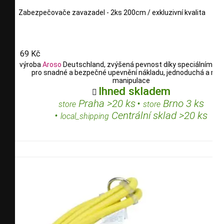
Zabezpečovače zavazadel - 2ks 200cm / exkluzivní kvalita
69 Kč
výroba
Aroso
Deutschland, zvýšená pevnost díky speciálním vl
pro snadné a bezpečné upevnění nákladu, jednoduchá a rych
manipulace
Ihned skladem

Praha >20 ks
•
Brno 3 ks
store
store
•
Centrální sklad >20 ks
local_shipping