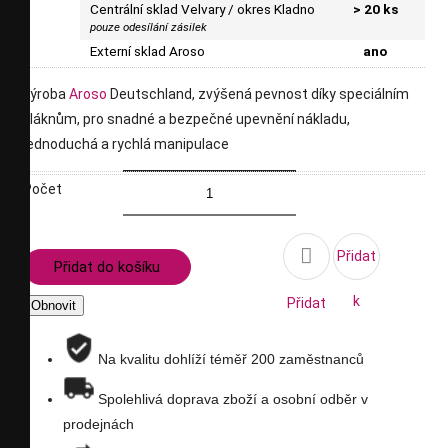
Centrální sklad Velvary / okres Kladno
> 20 ks
pouze odesílání zásilek
Externí sklad Aroso
ano
výroba
Aroso
Deutschland, zvýšená pevnost díky speciálním
vláknům, pro snadné a bezpečné upevnění nákladu,
jednoduchá a rychlá manipulace
Počet

Přidat
Přidat do košíku
k
Přidat
porovnání
na
Na kvalitu dohlíží téměř 200 zaměstnanců
seznam
Spolehlivá doprava zboží a osobní odběr v
prodejnách
přání