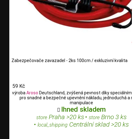
Zabezpečovače zavazadel - 2ks 100cm / exkluzivní kvalita
59 Kč
výroba
Aroso
Deutschland, zvýšená pevnost díky speciálním vl
pro snadné a bezpečné upevnění nákladu, jednoduchá a rych
manipulace
Ihned skladem

Praha >20 ks
•
Brno 3 ks
store
store
•
Centrální sklad >20 ks
local_shipping