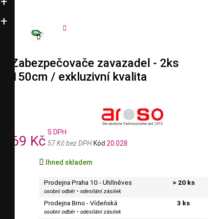


Zabezpečovače zavazadel - 2ks
150cm / exkluzivní kvalita
S DPH
69 Kč
57 Kč bez DPH
Kód
20.028

Ihned skladem
Prodejna Praha 10 - Uhříněves
> 20 ks
osobní odběr • odesílání zásilek
Prodejna Brno - Vídeňská
3 ks
osobní odběr • odesílání zásilek