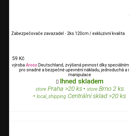
Zabezpečovače zavazadel - 2ks 120cm / exkluzivní kvalita
59 Kč
výroba
Aroso
Deutschland, zvýšená pevnost díky speciálním vl
pro snadné a bezpečné upevnění nákladu, jednoduchá a rych
manipulace
Ihned skladem

Praha >20 ks
•
Brno 2 ks
store
store
•
Centrální sklad >20 ks
local_shipping