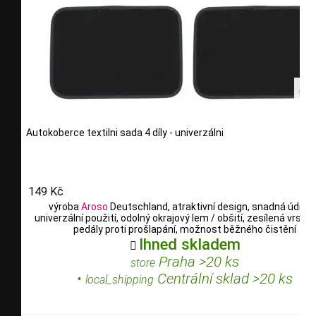
Autokoberce textilni sada 4 díly - univerzálni
149 Kč
výroba
Aroso
Deutschland, atraktivní design, snadná údržb
univerzální použití, odolný okrajový lem / obšití, zesílená vrstv
pedály proti prošlapání, možnost běžného čistění
Ihned skladem

Praha >20 ks
store
•
Centrální sklad >20 ks
local_shipping