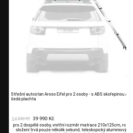
Střešní autostan Aroso Eifel pro 2 osoby - s ABS skořepinou / če
šedá plachta
39 990 Kč
54 990 Kč
pro 2 dospělé osoby, vnitřní rozměr matrace 210x125cm, rozlož
složení trvá pouze několik sekund, teleskopický aluminiový žeb