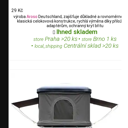
29 Kč
výroba
Aroso
Deutschland, zajišťuje důkladné a rovnoměrné stí
klasická celokovová konstrukce, rychlá výměna díky přilože
adaptérům, ochranný kryt břitu
Ihned skladem

Praha >20 ks
•
Brno 1 ks
store
store
•
Centrální sklad >20 ks
local_shipping