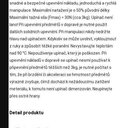
snadné a bezpečné upevnění nákladu, jednoduchá a rychlá
manipulace. Maximální natažení je o 50% původní délky.
Maximální tažná síla (Fmax) = 30N (cca 3kg). Upínač není
lano! Při upevnění předmětů v dopravě je nutné použít
dalších solidních upevnění. Při manipulaci nikdy nedržte
hlavu nad upínačem. Kdykoliv se může uvolnit, vyklouznout
z ruky a způsobit těžké poranění. Nevystavujte teplotám
nad 90 °C. Nepoužívenje upínač, který je poškozen. Při
upevnění nákladů v dopravě se upínač nesmí používat k
připevnění předmětů těžších než 3kg, je nutné počítat s
tím, že při brzdění či akceleraci se hmotnost předmětů
výrazně zvyšuje, čímž dochází k nežádoucímu zatížení
meteriálu, k tomuto není upínač dimenzován. Neupínejte
přes ostré hrany.
Detail produktu