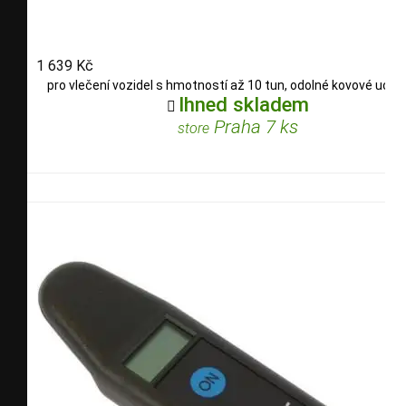
1 639 Kč
pro vlečení vozidel s hmotností až 10 tun, odolné kovové uchy
Ihned skladem

Praha 7 ks
store