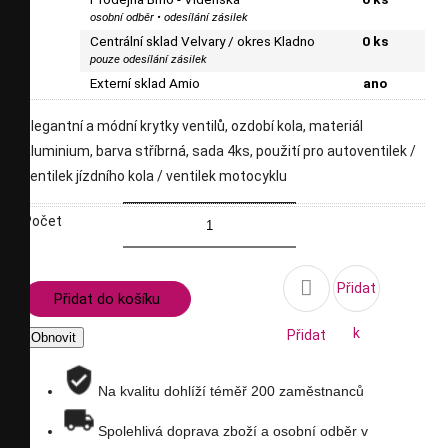
osobní odběr • odesílání zásilek
Centrální sklad Velvary / okres Kladno
0 ks
pouze odesílání zásilek
Externí sklad Amio
ano
elegantní a módní krytky ventilů, ozdobí kola, materiál
aluminium, barva stříbrná, sada 4ks, použití pro autoventilek /
ventilek jízdního kola / ventilek motocyklu
Počet

Přidat
Přidat do košíku
k
Přidat
porovnání
na
Na kvalitu dohlíží téměř 200 zaměstnanců
seznam
Spolehlivá doprava zboží a osobní odběr v