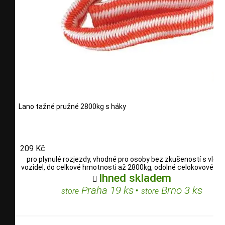
Lano tažné pružné 2800kg s háky
209 Kč
pro plynulé rozjezdy, vhodné pro osoby bez zkušeností s vleč
vozidel, do celkové hmotnosti až 2800kg, odolné celokovové ka
Ihned skladem

Praha 19 ks
•
Brno 3 ks
store
store