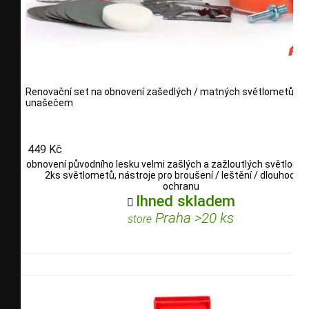
Renovační set na obnovení zašedlých / matných světlometů - s
unašečem
449 Kč
obnovení původního lesku velmi zašlých a zažloutlých světlomet
2ks světlometů, nástroje pro broušení / leštění / dlouhodob
ochranu
Ihned skladem

Praha >20 ks
store