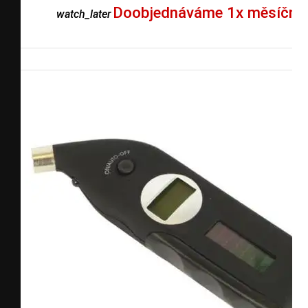
Doobjednáváme 1x měsíčně
watch_later