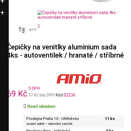


Čepičky na venitlky aluminium sada
4ks - autoventilek / hranaté / stříbrné
S DPH
69 Kč
57 Kč bez DPH
Kód
02236

Ihned skladem
Prodejna Praha 10 - Uhříněves
11 ks
osobní odběr • odesílání zásilek
Prodejna Brno - Vídeňská
0 ks