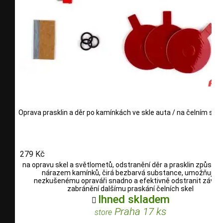
Oprava prasklin a děr po kamínkách ve skle auta / na čelním skle
279 Kč
na opravu skel a světlometů, odstranění děr a prasklin způsob
nárazem kamínků, čirá bezbarvá substance, umožňuje i
nezkušenému opraváři snadno a efektivně odstranit závad
zabránění dalšímu praskání čelních skel
Ihned skladem

Praha 17 ks
store