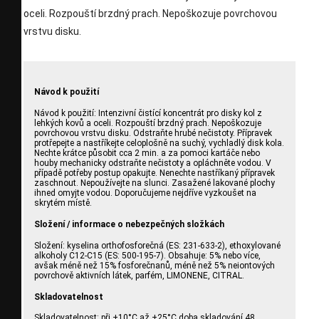
oceli. Rozpouští brzdný prach. Nepoškozuje povrchovou
vrstvu disku.
Návod k použití
Návod k použití: Intenzivní čistící koncentrát pro disky kol z
lehkých kovů a oceli. Rozpouští brzdný prach. Nepoškozuje
povrchovou vrstvu disku. Odstraňte hrubé nečistoty. Přípravek
protřepejte a nastříkejte celoplošně na suchý, vychladlý disk kola.
Nechte krátce působit cca 2 min. a za pomoci kartáče nebo
houby mechanicky odstraňte nečistoty a opláchněte vodou. V
případě potřeby postup opakujte. Nenechte nastříkaný přípravek
zaschnout. Nepoužívejte na slunci. Zasažené lakované plochy
ihned omyjte vodou. Doporučujeme nejdříve vyzkoušet na
skrytém místě.
Složení / informace o nebezpečných složkách
Složení: kyselina orthofosforečná (ES: 231-633-2), ethoxylované
alkoholy C12-C15 (ES: 500-195-7). Obsahuje: 5% nebo více,
avšak méně než 15% fosforečnanů, méně než 5% neiontových
povrchově aktivních látek, parfém, LIMONENE, CITRAL.
Skladovatelnost
Skladovatelnost: při +10°C až +25°C doba skladování 48