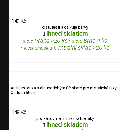
149 Kč
čistí, leští a oživuje barvy
Ihned skladem

Praha >20 ks
•
Brno 4 ks
store
store
•
Centrální sklad >20 ks
local_shipping
Autoleštěnka s dlouhodobým účinkem pro metalické laky
Carlson 500ml
149 Kč
pro zánovní a mírně matné laky
Ihned skladem
