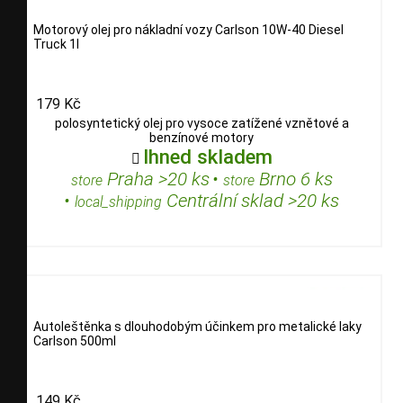
Motorový olej pro nákladní vozy Carlson 10W-40 Diesel
Truck 1l
179 Kč
polosyntetický olej pro vysoce zatížené vznětové a
benzínové motory
Ihned skladem

Praha >20 ks
•
Brno 6 ks
store
store
•
Centrální sklad >20 ks
local_shipping
Autoleštěnka s dlouhodobým účinkem pro metalické laky
Carlson 500ml
149 Kč