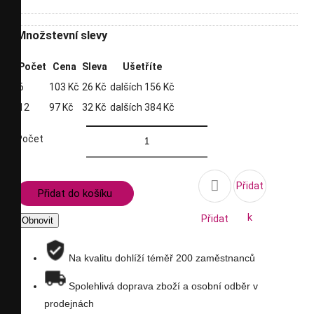
Množstevní slevy
Počet
Cena
Sleva
Ušetříte
6
103 Kč
26 Kč
dalších 156 Kč
12
97 Kč
32 Kč
dalších 384 Kč
Počet

Přidat
Přidat do košíku
k
Přidat
porovnání
na
Na kvalitu dohlíží téměř 200 zaměstnanců
seznam
Spolehlivá doprava zboží a osobní odběr v
prodejnách
přání