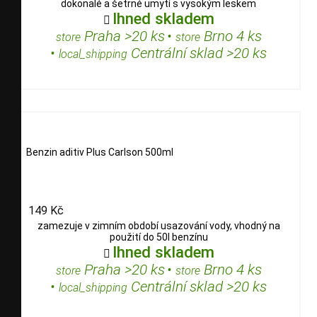
dokonalé a šetrné umytí s vysokým leskem
Ihned skladem

Praha >20 ks
•
Brno 4 ks
store
store
•
Centrální sklad >20 ks
local_shipping
Benzin aditiv Plus Carlson 500ml
149 Kč
zamezuje v zimním období usazování vody, vhodný na
použití do 50l benzínu
Ihned skladem

Praha >20 ks
•
Brno 4 ks
store
store
•
Centrální sklad >20 ks
local_shipping