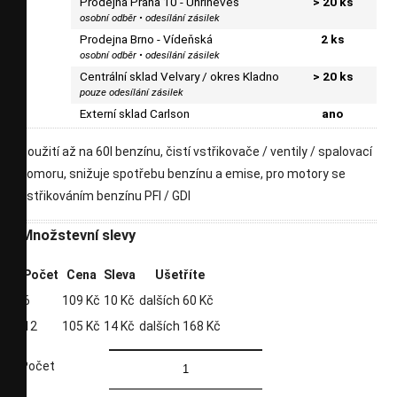
Prodejna Praha 10 - Uhříněves
> 20 ks
osobní odběr • odesílání zásilek
Prodejna Brno - Vídeňská
2 ks
osobní odběr • odesílání zásilek
Centrální sklad Velvary / okres Kladno
> 20 ks
pouze odesílání zásilek
Externí sklad Carlson
ano
použití až na 60l benzínu, čistí vstřikovače / ventily / spalovací
komoru, snižuje spotřebu benzínu a emise, pro motory se
vstřikováním benzínu PFI / GDI
Množstevní slevy
Počet
Cena
Sleva
Ušetříte
6
109 Kč
10 Kč
dalších 60 Kč
12
105 Kč
14 Kč
dalších 168 Kč
Počet