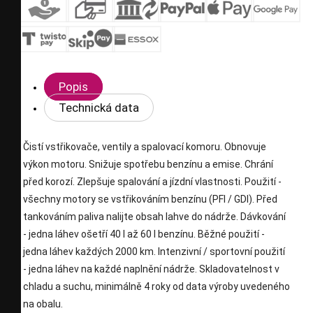
Popis
Technická data
Čistí vstřikovače, ventily a spalovací komoru. Obnovuje
výkon motoru. Snižuje spotřebu benzínu a emise. Chrání
před korozí. Zlepšuje spalování a jízdní vlastnosti. Použití -
všechny motory se vstřikováním benzínu (PFI / GDI). Před
tankováním paliva nalijte obsah lahve do nádrže. Dávkování
- jedna láhev ošetří 40 l až 60 l benzínu. Běžné použití -
jedna láhev každých 2000 km. Intenzivní / sportovní použití
- jedna láhev na každé naplnění nádrže. Skladovatelnost v
chladu a suchu, minimálně 4 roky od data výroby uvedeného
na obalu.