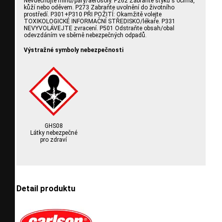
Nevdechujte mlhu/páry/aerosoly. P262 Zabraňte styku s očima,
kůží nebo oděvem. P273 Zabraňte uvolnění do životního
prostředí. P301+P310 PŘI POŽITÍ: Okamžitě volejte
TOXIKOLOGICKÉ INFORMAČNÍ STŘEDISKO/lékaře. P331
NEVYVOLÁVEJTE zvracení. P501 Odstraňte obsah/obal
odevzdáním ve sběrně nebezpečných odpadů.
Výstražné symboly nebezpečnosti
GHS08
Látky nebezpečné
pro zdraví
Detail produktu