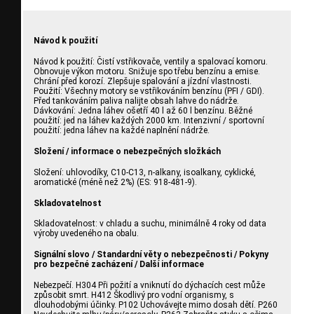
Návod k použití
Návod k použití: Čistí vstřikovače, ventily a spalovací komoru.
Obnovuje výkon motoru. Snižuje spo třebu benzínu a emise.
Chrání před korozí. Zlepšuje spalování a jízdní vlastnosti.
Použití: Všechny motory se vstřikováním benzínu (PFI / GDI).
Před tankováním paliva nalijte obsah lahve do nádrže.
Dávkování: Jedna láhev ošetří 40 l až 60 l benzínu. Běžné
použití: jed na láhev každých 2000 km. Intenzivní / sportovní
použití: jedna láhev na každé naplnění nádrže.
Složení / informace o nebezpečných složkách
Složení: uhlovodíky, C10-C13, n-alkany, isoalkany, cyklické,
aromatické (méně než 2%) (ES: 918-481-9).
Skladovatelnost
Skladovatelnost: v chladu a suchu, minimálně 4 roky od data
výroby uvedeného na obalu.
Signální slovo / Standardní věty o nebezpečnosti / Pokyny
pro bezpečné zacházení / Další informace
Nebezpečí. H304 Při požití a vniknutí do dýchacích cest může
způsobit smrt. H412 Škodlivý pro vodní organismy, s
dlouhodobými účinky. P102 Uchovávejte mimo dosah dětí. P260