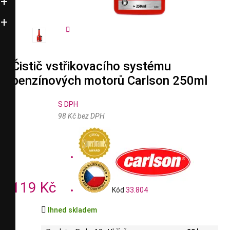


Čistič vstřikovacího systému
benzínových motorů Carlson 250ml
S DPH
98 Kč bez DPH
119 Kč
Kód
33.804

Ihned skladem