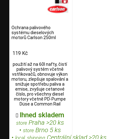
Ochrana palivového
systému dieselových
motorů Carlson 250ml
119 Kč
použití až na 60l nafty, čistí
palivový systém včetně
vstřikovačů, obnovuje výkon
motoru, zlepšuje spalování a
snižuje spotřebu paliva a
emise, zvyšuje cetanové
číslo, pro všechny diesel
motory včetně PD-Pumpe
Düse a Common Rail
Ihned skladem

Praha >20 ks
store
•
Brno 5 ks
store
•
Centrální sklad >20 ks
local_shipping