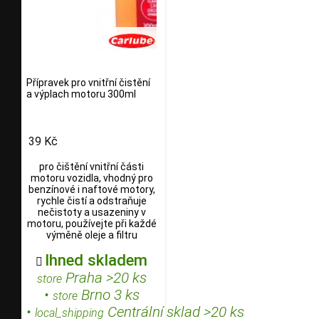
Přípravek pro vnitřní čistění
a výplach motoru 300ml
39 Kč
pro čištění vnitřní části
motoru vozidla, vhodný pro
benzínové i naftové motory,
rychle čistí a odstraňuje
nečistoty a usazeniny v
motoru, používejte při každé
výměně oleje a filtru
Ihned skladem

Praha >20 ks
store
•
Brno 3 ks
store
•
Centrální sklad >20 ks
local_shipping