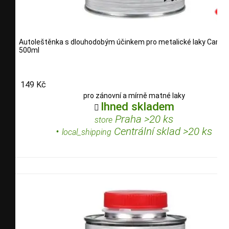
Autoleštěnka s dlouhodobým účinkem pro metalické laky Carlso
500ml
149 Kč
pro zánovní a mírně matné laky
Ihned skladem

Praha >20 ks
store
•
Centrální sklad >20 ks
local_shipping