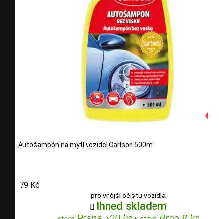
Autošampón na mytí vozidel Carlson 500ml
79 Kč
pro vnější očistu vozidla
Ihned skladem

Praha >20 ks
•
Brno 8 ks
store
store