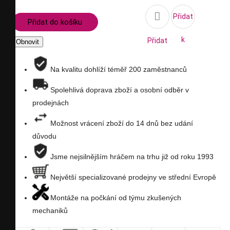

Přidat
Přidat do košíku
k
Přidat
porovnání
na
Na kvalitu dohlíží téměř 200 zaměstnanců
seznam
Spolehlivá doprava zboží a osobní odběr v
prodejnách
přání
Možnost vrácení zboží do 14 dnů bez udání
důvodu
Jsme nejsilnějším hráčem na trhu již od roku 1993
Největší specializované prodejny ve střední Evropě
Montáže na počkání od týmu zkušených
mechaniků