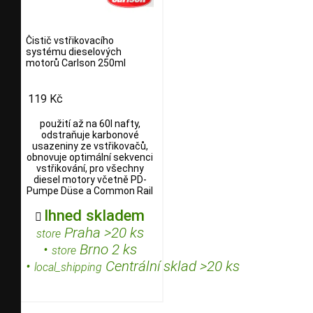
Čistič vstřikovacího
systému dieselových
motorů Carlson 250ml
119 Kč
použití až na 60l nafty,
odstraňuje karbonové
usazeniny ze vstřikovačů,
obnovuje optimální sekvenci
vstřikování, pro všechny
diesel motory včetně PD-
Pumpe Düse a Common Rail
Ihned skladem

Praha >20 ks
store
•
Brno 2 ks
store
•
Centrální sklad >20 ks
local_shipping