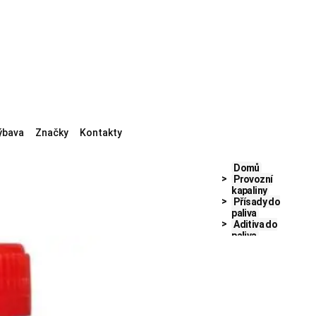
ýbava
Značky
Kontakty
Domů
Provozní
kapaliny
Přísady do
paliva
Aditiva do
paliva
é kapaliny
Čistící a dezinfekční přípravky