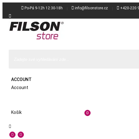



Po-Pá 9-12h 12:30-18h
info@filsonstore.cz
+420-220 

ACCOUNT
Account
Košík
0

0
0