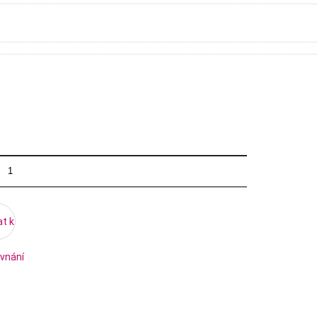
at k
vnání