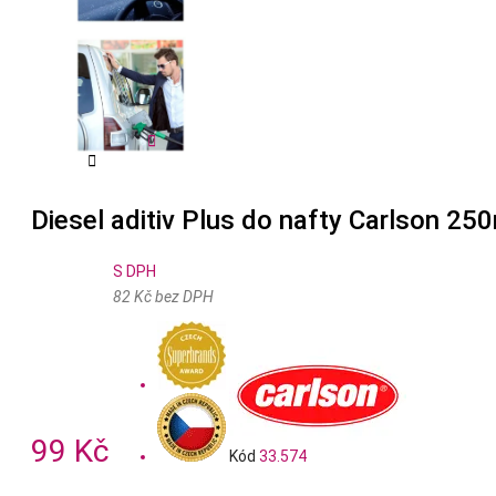


Diesel aditiv Plus do nafty Carlson 25
S DPH
82 Kč bez DPH
99 Kč
Kód
33.574