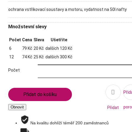
ochrana vstřikovací soustavy a motoru, vydatnost na 50l nafty
Množstevní slevy
Počet
Cena
Sleva
Ušetříte
6
79 Kč
20 Kč
dalších 120 Kč
12
74 Kč
25 Kč
dalších 300 Kč
Počet

Přid
Přidat do košíku
poro
Přidat
na
Na kvalitu dohlíží téměř 200 zaměstnanců