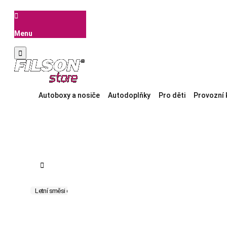

Menu

Autoboxy a nosiče
Autodoplňky
Pro děti
Provozní 

Letní směsi do ostřikovačů
AdBlue
Nemrznoucí směsi do chladič