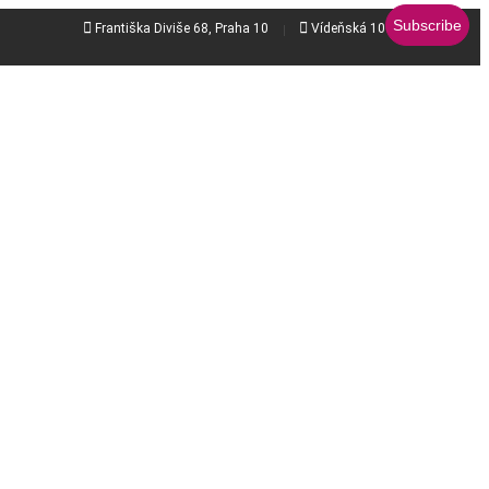


Františka Diviše 68, Praha 10
Vídeňská 106b, Brno - jih