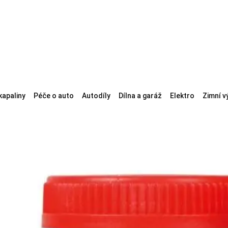
kapaliny
Péče o auto
Autodíly
Dílna a garáž
Elektro
Zimní v
e
Brzdové kapaliny
Destilovaná voda
Kapaliny do servořízení
Teplonosn