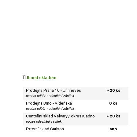

Ihned skladem
Prodejna Praha 10 - Uhříněves
> 20 ks
osobní odběr • odesílání zásilek
Prodejna Brno - Vídeňská
0 ks
osobní odběr • odesílání zásilek
Centrální sklad Velvary / okres Kladno
> 20 ks
pouze odesílání zásilek
Externí sklad Carlson
ano