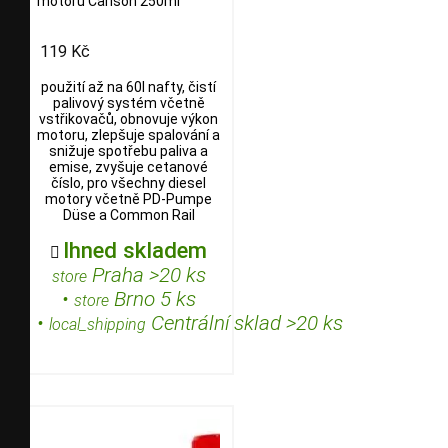
motorů Carlson 250ml
119 Kč
použití až na 60l nafty, čistí
palivový systém včetně
vstřikovačů, obnovuje výkon
motoru, zlepšuje spalování a
snižuje spotřebu paliva a
emise, zvyšuje cetanové
číslo, pro všechny diesel
motory včetně PD-Pumpe
Düse a Common Rail
Ihned skladem

Praha >20 ks
store
•
Brno 5 ks
store
•
Centrální sklad >20 ks
local_shipping