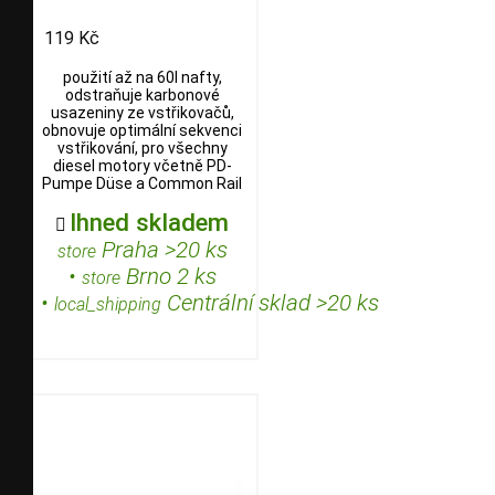
119 Kč
použití až na 60l nafty,
odstraňuje karbonové
usazeniny ze vstřikovačů,
obnovuje optimální sekvenci
vstřikování, pro všechny
diesel motory včetně PD-
Pumpe Düse a Common Rail
Ihned skladem

Praha >20 ks
store
•
Brno 2 ks
store
•
Centrální sklad >20 ks
local_shipping