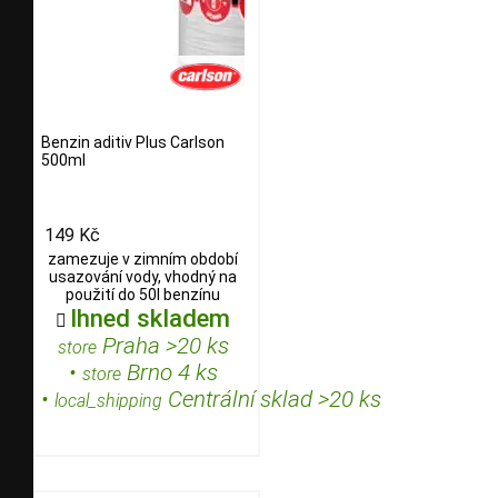
Benzin aditiv Plus Carlson
500ml
149 Kč
zamezuje v zimním období
usazování vody, vhodný na
použití do 50l benzínu
Ihned skladem

Praha >20 ks
store
•
Brno 4 ks
store
•
Centrální sklad >20 ks
local_shipping