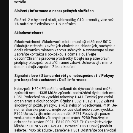
vozidla.
Složení / informace o nebezpečných složkách
Složení: 2-ethylhexyl-nitrát, uhlovodíky, C10, aromáty, více než
1% naftalen 2-ethylhexan-1-ol naftalen.
Skladovatelnost
Skladovatelnost: Skladovací teplota musí být nižší než 50°C.
Skladujte v těsně uzavřených obalech na chladných, suchých a
dobře větraných místech k tomu určených. Nevystavujte slunci.
Zabraňte kontaktu s pokožkou a očima. Používejte
osobní°Chranné pracovní prostředky. Dbejte na platné právní
předpisy o bezpečnosti a°Chranně zdraví. Uchovávejte mimo
dosah zdrojů zapálení. Zákaz kouření.
Signální slovo / Standardní věty o nebezpečnosti / Pokyny
pro bezpečné zacházení / Další informace
Nebezpečí. H304 Při požití a vniknutí do dýchacích cest může
způsobit smrt. H335 Může způsobit podráždění dýchacích cest.
H351 Podezření na vyvolání rakoviny. H411 Toxický pro vodní
organismy, s dlouhodobými účinky. H302+H312+H332 Zdraví
škodlivý při požití, při styku s kůží nebo při vdechování. P101 Je-li
nutná lékařská pomoc, mějte po ruce obal nebo štítek výrobku.
P102 Uchovávejte mimo dosah dětí. P271 Používejte pouze
venku nebo v dobře větraných prostorách. P280 Používejte
ochranné rukavice. P301+P310 PŘI POŽITÍ: Okamžitě volejte
lékaře. P331 NEVYVOLÁVEJTE zvracení. P391 Uniklý produkt
seberte. P405 Skladujte uzamčené. P501 Odstraňte obsah/obal