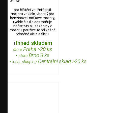
39 Kč
pro čištění vnitřní části
motoru vozidla, vhodný pro
benzínové i naftové motory,
rychle čistí a odstraňuje
nečistoty a usazeniny v
motoru, používejte při každé
výměně oleje a filtru
Ihned skladem

Praha >20 ks
store
•
Brno 3 ks
store
•
Centrální sklad >20 ks
local_shipping