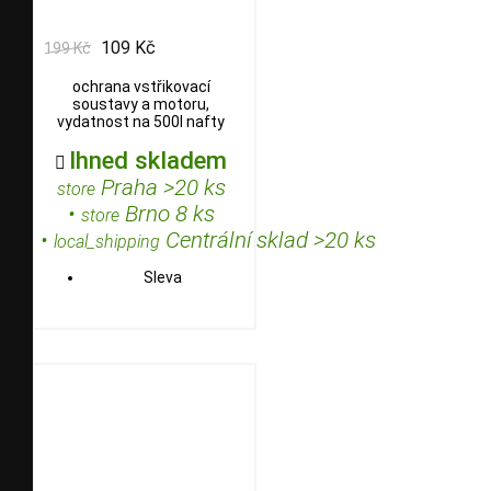
109 Kč
199 Kč
ochrana vstřikovací
soustavy a motoru,
vydatnost na 500l nafty
Ihned skladem

Praha >20 ks
store
•
Brno 8 ks
store
•
Centrální sklad >20 ks
local_shipping
Sleva