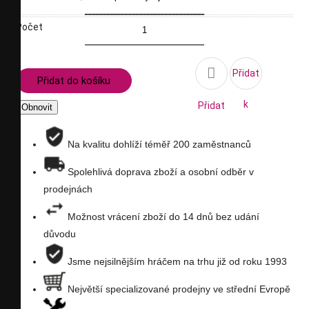
Počet

Přidat
Přidat do košíku
k
Přidat
porovnání
na
Na kvalitu dohlíží téměř 200 zaměstnanců
seznam
Spolehlivá doprava zboží a osobní odběr v
prodejnách
přání
Možnost vrácení zboží do 14 dnů bez udání
důvodu
Jsme nejsilnějším hráčem na trhu již od roku 1993
Největší specializované prodejny ve střední Evropě