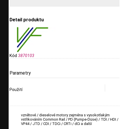
Detail produktu
Kód
3870103
Parametry
Použití
vznětové / dieselové motory zejména s vysokotlakým
vstřikováním Common Rail / PD (Pumpe-Düse) / TDI / HDI /
VP44 / JTD / CDI / TDCi / CRTi / dCi a další