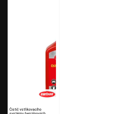
Čistič vstřikovacího
systému benzínových