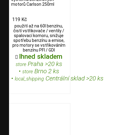
motorů Carlson 250ml
119 Kč
použití až na 60l benzínu,
čistí vstřikovače / ventily /
spalovací komoru, snižuje
spotřebu benzínu a emise,
pro motory se vstřikováním
benzínu PFI / GDI
Ihned skladem

Praha >20 ks
store
•
Brno 2 ks
store
•
Centrální sklad >20 ks
local_shipping