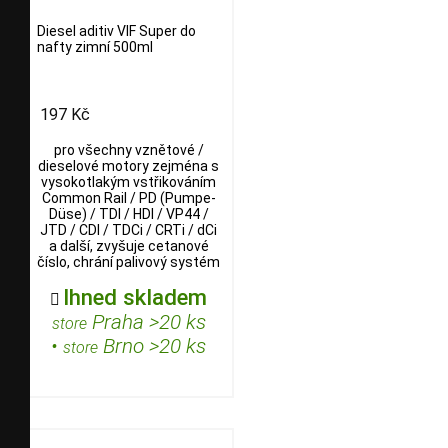
Diesel aditiv VIF Super do
nafty zimní 500ml
197 Kč
pro všechny vznětové /
dieselové motory zejména s
vysokotlakým vstřikováním
Common Rail / PD (Pumpe-
Düse) / TDI / HDI / VP44 /
JTD / CDI / TDCi / CRTi / dCi
a další, zvyšuje cetanové
číslo, chrání palivový systém
Ihned skladem

Praha >20 ks
store
•
Brno >20 ks
store