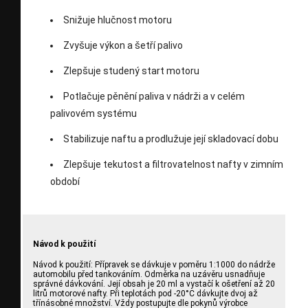
Snižuje hlučnost motoru
Zvyšuje výkon a šetří palivo
Zlepšuje studený start motoru
Potlačuje pěnění paliva v nádrži a v celém
palivovém systému
Stabilizuje naftu a prodlužuje její skladovací dobu
Zlepšuje tekutost a filtrovatelnost nafty v zimním
období
Návod k použití
Návod k použití: Přípravek se dávkuje v poměru 1:1000 do nádrže
automobilu před tankováním. Odměrka na uzávěru usnadňuje
správné dávkování. Její obsah je 20 ml a vystačí k ošetření až 20
litrů motorové nafty. Při teplotách pod -20°C dávkujte dvoj až
třínásobné množství. Vždy postupujte dle pokynů výrobce