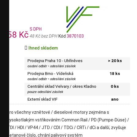
S DPH
58 Kč
48 Kč bez DPH
Kód
3870103

Ihned skladem
Prodejna Praha 10 - Uhříněves
> 20 ks
osobní odběr • odesílání zásilek
Prodejna Brno - Vídeňská
18 ks
osobní odběr • odesílání zásilek
Centrální sklad Velvary / okres Kladno
0 ks
pouze odesílání zásilek
Externí sklad VIF
ano
pro všechny vznětové / dieselové motory zejména s
vysokotlakým vstřikováním Common Rail / PD (Pumpe-Düse) /
TDI / HDI / VP44 / JTD / CDI / TDCi / CRTi / dCi a další, zvyšuje
cetanové číslo, chrání palivový systém