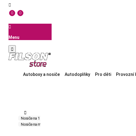

0
0

Menu

Autoboxy a nosiče
Autodoplňky
Pro děti
Provozní 

Nosiče na 1 kolo
Nosiče na 3 kola
Nosiče na 4 kola
Nosiče na
Nosiče na motocykly
Nosiče s výtahem
Nosiče na koloběžky