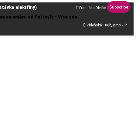
távka elektřiny)

Františka Diviše 68, Praha 10
řena ve směru od Petrovic •
Více zde

Vídeňská 106b, Brno - jih