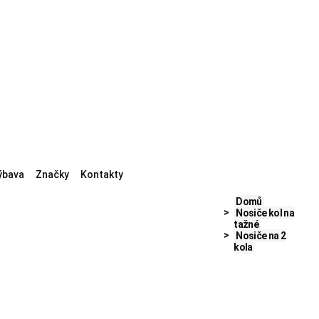
ýbava
Značky
Kontakty
Domů
Nosiče kol na
tažné
Nosiče na 2
kola
siče
Nosiče na karbonová kola
Nosiče na Segway
Nosiče na zvěř