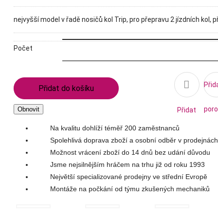
nejvyšší model v řadě nosičů kol Trip, pro přepravu 2 jízdních kol, př
Počet

Přid
Přidat do košíku
poro
Přidat
Na kvalitu dohlíží téměř 200 zaměstnanců
na
Spolehlivá doprava zboží a osobní odběr v prodejnách
Možnost vrácení zboží do 14 dnů bez udání důvodu
seznam
Jsme nejsilnějším hráčem na trhu již od roku 1993
Největší specializované prodejny ve střední Evropě
přání
Montáže na počkání od týmu zkušených mechaniků