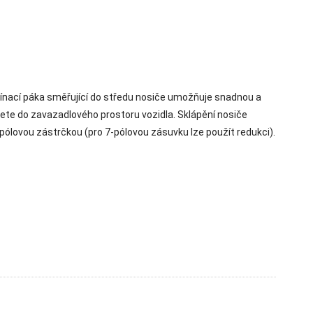
. Upínací páka směřující do středu nosiče umožňuje snadnou a
ete do zavazadlového prostoru vozidla. Sklápění nosiče
pólovou zástrčkou (pro 7-pólovou zásuvku lze použít redukci).