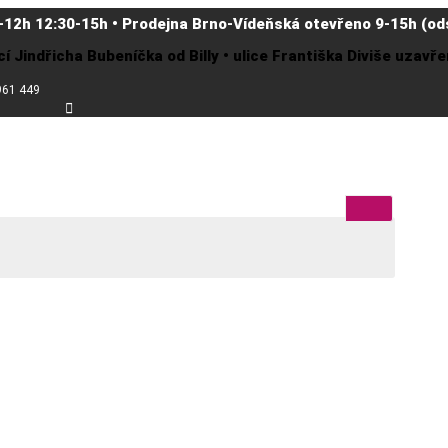
-12h 12:30-15h • Prodejna Brno-Vídeňská otevřeno 9-15h (ods
cí Jindřicha Bubeníčka od Billy • ulice Františka Diviše uzav
961 449
