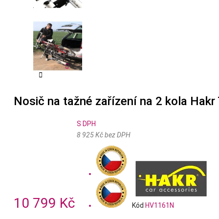


Nosič na tažné zařízení na 2 kola Hakr 
S DPH
8 925 Kč bez DPH
10 799 Kč
Kód
HV1161N