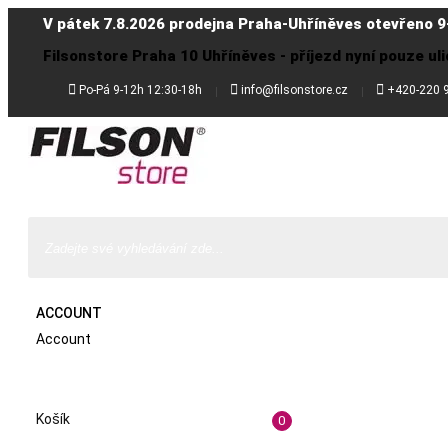
V pátek 7.8.2026 prodejna Praha-Uhříněves otevřeno 9
Filsonstore Praha 10 Uhříněves - příjezd nyní pouze uli



Po-Pá 9-12h 12:30-18h
info@filsonstore.cz
+420-220 
ACCOUNT
Account
Košík
0