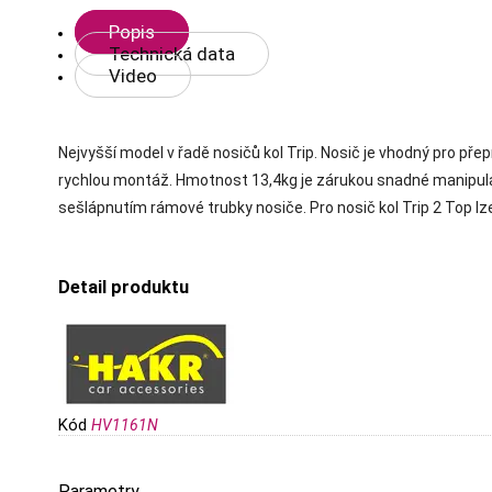
Popis
Technická data
Video
Nejvyšší model v řadě nosičů kol Trip. Nosič je vhodný pro přep
rychlou montáž. Hmotnost 13,4kg je zárukou snadné manipulace
sešlápnutím rámové trubky nosiče. Pro nosič kol Trip 2 Top lz
Detail produktu
Kód
HV1161N
Parametry