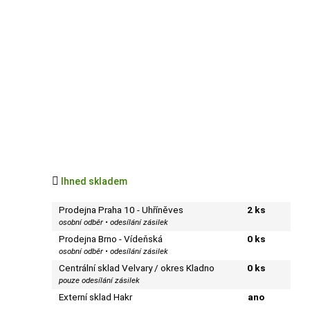

Ihned skladem
Prodejna Praha 10 - Uhříněves
2 ks
osobní odběr • odesílání zásilek
Prodejna Brno - Vídeňská
0 ks
osobní odběr • odesílání zásilek
Centrální sklad Velvary / okres Kladno
0 ks
pouze odesílání zásilek
Externí sklad Hakr
ano