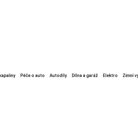
kapaliny
Péče o auto
Autodíly
Dílna a garáž
Elektro
Zimní v
 1 elektrokolo
Nosiče na 2 elektrokola
Nosiče na 3 elektrokola
Skládací no
Nosiče na dodávky