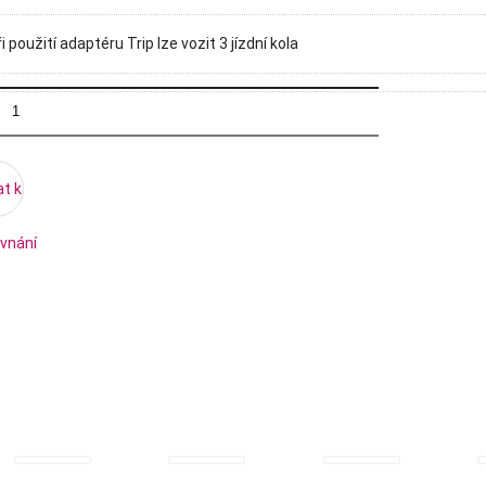
i použití adaptéru Trip lze vozit 3 jízdní kola
at k
vnání