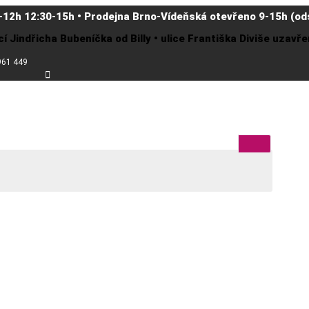
-12h 12:30-15h • Prodejna Brno-Vídeňská otevřeno 9-15h (ods
cí Jindřicha Bubeníčka od Billy • ulice Františka Diviše uzav
961 449
