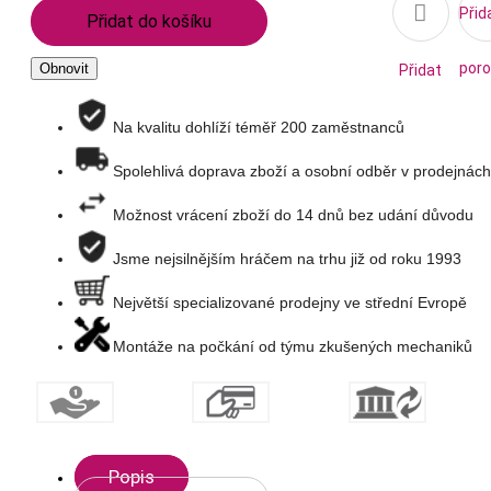

Přid
Přidat do košíku
poro
Přidat
na
Na kvalitu dohlíží téměř 200 zaměstnanců
Spolehlivá doprava zboží a osobní odběr v prodejnách
seznam
Možnost vrácení zboží do 14 dnů bez udání důvodu
přání
Jsme nejsilnějším hráčem na trhu již od roku 1993
Největší specializované prodejny ve střední Evropě
Montáže na počkání od týmu zkušených mechaniků
Popis