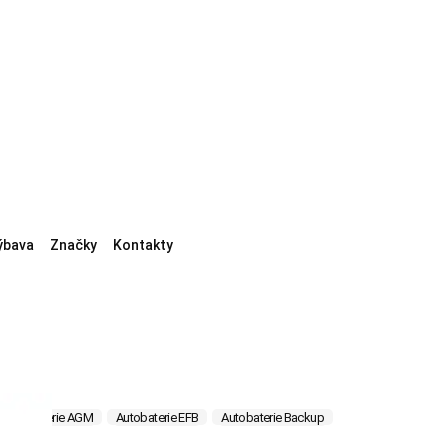
ýbava
Značky
Kontakty
Autobaterie AGM
Autobaterie EFB
Autobaterie Backup