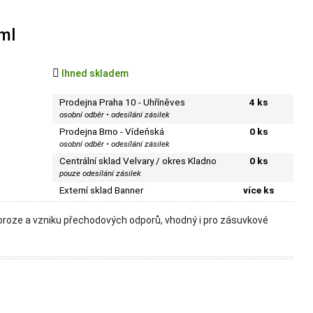
ml

Ihned skladem
Prodejna Praha 10 - Uhříněves
4 ks
osobní odběr • odesílání zásilek
Prodejna Brno - Vídeňská
0 ks
osobní odběr • odesílání zásilek
Centrální sklad Velvary / okres Kladno
0 ks
pouze odesílání zásilek
Externí sklad Banner
více ks
ě koroze a vzniku přechodových odporů, vhodný i pro zásuvkové