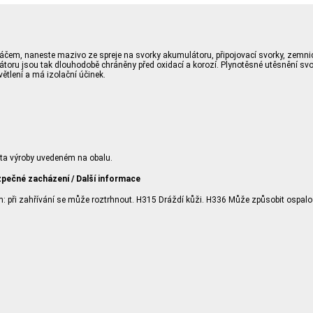
rtáčem, naneste mazivo ze spreje na svorky akumulátoru, připojovací svorky, zemn
toru jsou tak dlouhodobě chráněny před oxidací a korozí. Plynotěsné utěsnění svorek
ětlení a má izolační účinek.
ta výroby uvedeném na obalu.
zpečné zacházení / Další informace
m: při zahřívání se může roztrhnout. H315 Dráždí kůži. H336 Může způsobit ospal