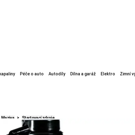
kapaliny
Péče o auto
Autodíly
Dílna a garáž
Elektro
Zimní v
Maziva
Startovací zdroje
erie 74Ah
Autobaterie 80Ah
Autobaterie 100Ah
Bezúdržbové autobaterie