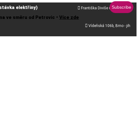
távka elektřiny)

Františka Diviše 68, Praha 10
řena ve směru od Petrovic •
Více zde

Vídeňská 106b, Brno - jih