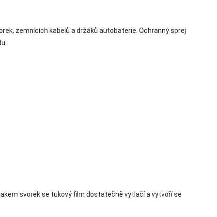
vorek, zemnících kabelů a držáků autobaterie. Ochranný sprej
du.
lakem svorek se tukový film dostatečně vytlačí a vytvoří se