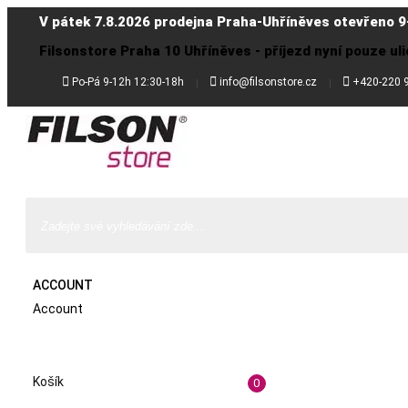
V pátek 7.8.2026 prodejna Praha-Uhříněves otevřeno 9
Filsonstore Praha 10 Uhříněves - příjezd nyní pouze uli



Po-Pá 9-12h 12:30-18h
info@filsonstore.cz
+420-220 
ACCOUNT
Account
Košík
0