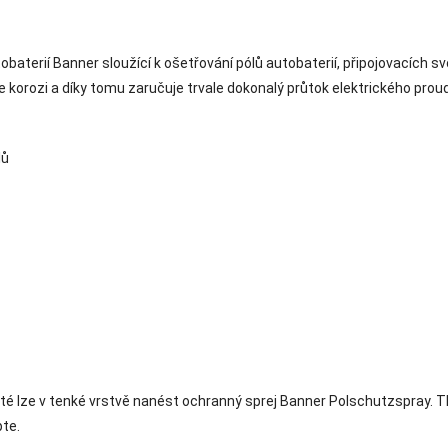
aterií Banner sloužící k ošetřování pólů autobaterií, připojovacích s
korozi a díky tomu zaručuje trvale dokonalý průtok elektrického prou
lů
oté lze v tenké vrstvě nanést ochranný sprej Banner Polschutzspray. T
pte.