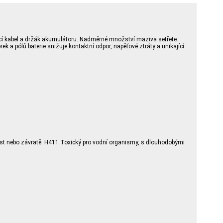
icí kabel a držák akumulátoru. Nadměrné množství maziva setřete.
 a pólů baterie snižuje kontaktní odpor, napěťové ztráty a unikající
ost nebo závratě. H411 Toxický pro vodní organismy, s dlouhodobými