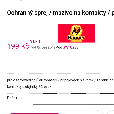
Ochranný sprej / mazivo na kontakty / 
S DPH
199 Kč
164 Kč bez DPH
Kód
SW10233
pro ošetřování pólů autobaterií / připojovacích svorek / zemnícíc
kontakty a objímky žárovek
Počet