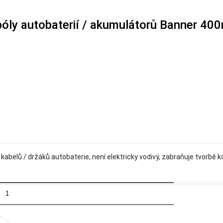
póly autobaterií / akumulátorů Banner 400
h kabelů / držáků autobaterie, není elektricky vodivý, zabraňuje tvorb