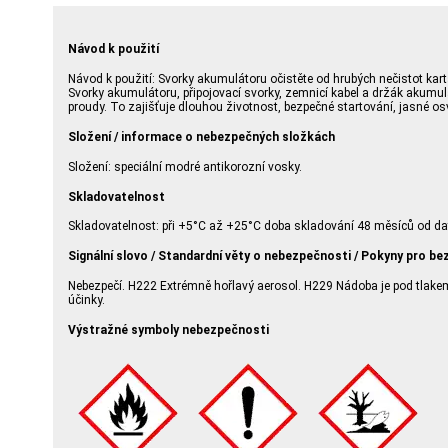
Návod k použití
Návod k použití: Svorky akumulátoru očistěte od hrubých nečistot ka
Svorky akumulátoru, připojovací svorky, zemnicí kabel a držák akumulá
proudy. To zajišťuje dlouhou životnost, bezpečné startování, jasné osv
Složení / informace o nebezpečných složkách
Složení: speciální modré antikorozní vosky.
Skladovatelnost
Skladovatelnost: při +5°C až +25°C doba skladování 48 měsíců od da
Signální slovo / Standardní věty o nebezpečnosti / Pokyny pro be
Nebezpečí. H222 Extrémně hořlavý aerosol. H229 Nádoba je pod tlake
účinky.
Výstražné symboly nebezpečnosti