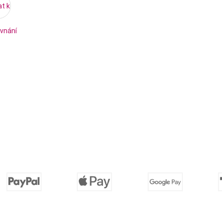
at k
vnání