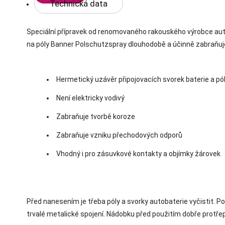
Technická data
Speciální přípravek od renomovaného rakouského výrobce autob
na póly Banner Polschutzspray dlouhodobě a účinně zabraňuje 
Hermetický uzávěr připojovacích svorek baterie a pó
Není elektricky vodivý
Zabraňuje tvorbě koroze
Zabraňuje vzniku přechodových odporů
Vhodný i pro zásuvkové kontakty a objímky žárovek
Před nanesením je třeba póly a svorky autobaterie vyčistit. P
trvalé metalické spojení. Nádobku před použitím dobře protře