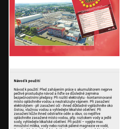
Návod k použití
Návod k použití: Před zahájením práce s akumulátorem nejprve
pečlivě prostudujte návod a řiďte se důsledně zejména
bezpečnostními předpisy. Při rozlití elektrolytu - kontaminované
místo opláchněte vodou a neutralizujte vápnem. Při zasažení
elektrolytem - při zasažení očí - ihned důkladně vypláchněte oko
čistou, vlažnou vodou a vyhledejte lékařské ošetření. Při
zasažení kůže ihned odstraňte oděv a obuv, co nejdříve
opláchněte zasažené místo vodou, příp. roztokem vody a jedlé
sody, vyhledejte lékařské ošetření. Při požití – vypijte max.
množství mléka, vody nebo roztok pálené magnezie ve vodě,