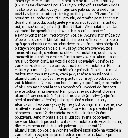
ihned vyhledejte lékařské ošetření, pro neutralizaci elektrolytu
(H2SO4) se všeobecně používají tyto látky - při zasažení - soda –
lidské tělo, zvířata, oděvy / magnezie pálená, jedlá soda - při
požití / vápno - ostatní předměty, podlahy apod. Při zasažení el.
proudem zajistěte vypnutí el. proudu, odstraňte postiženého z
dosahu el. proudu, poskytněte první pomoc (dýchání z úst do
úst, masáž srdce), přivolejte ihned lékaře. Akumulátor je určen
výhradně ke spouštění spalovacích motorů a napájení
elektrických zařízení motorových vozidel. Akumulátor může být
připojen pouze k elektrické instalaci motorového vozidla, která
splňuje podmínky elektrotechnických bezpečnostních předpisů
platných pro provoz vozidla. Musí být předem ověřeno, zda
jmenovité napětí, uvedené na štítku akumulátoru, souhlasí s
jmenovitým napětím elektrické instalace vozidla. Akumulátor se
musí udržovat čistý, na vozidle dobře upevněný, upevňovací
zařízení však nesmí deformovat nádobu akumulátoru. Hladina
elektrolytu musí být u akumulátorů z průsvitného plastu mezi
ryskou minima a maxima, která je vyznačena na nádobě. U
akumulátorů z neprůsvitného plastu nesmí být po odšroubování
zátek hladina níž, než jsou horní strany separátorů, maximálně
však 1 cm nad horní hranou separátorů. Uvedení do činnosti
svěřte odbornému servisu! Není přípustné skladovat olověné
akumulátory nechráněné před atmosférickými vlivy (zejména
před slunečním zářením) nebo společně s akumulátory
alkalickými. Teplotní výkyvy by měly být co nejmenší, stejně jako
relativní vlhkost vzduchu. Akumulátor v tomto provedení je
připraven k montáži do vašeho vozidla a k okamžitému
používání. Jeho montáž a další údržbu svěřte odbornému
servisu. Musíte-li provést montáž akumulátoru do vozidla sami,
dbejte zejména následujících pokynů – před montáží
akumulátoru do vozidla vypněte veškeré spotřebiče na vozidle a
zamezte tím zajiskření při nahodilém možném zkratu / při