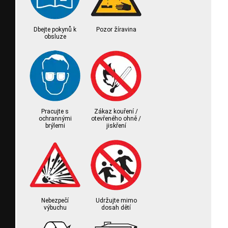
Dbejte pokynů k
Pozor žíravina
obsluze
Pracujte s
Zákaz kouření /
ochrannými
otevřeného ohně /
brýlemi
jiskření
Nebezpečí
Udržujte mimo
výbuchu
dosah dětí