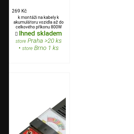
269 Kč
k montáži na kabely k
akumulátoru vozidla až do
celkového příkonu 800W
Ihned skladem

Praha >20 ks
store
•
Brno 1 ks
store