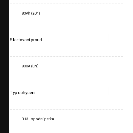
80Ah (20h)
Startovací proud
800A (EN)
Typ uchycení
B13 - spodní patka