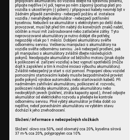
připojování akumulátoru do vozidla dbejte na správnou polaritu,
připojte nejdříve (+) pól, teprve po něm záporný (postup platí pro
vozidla s ukostřeným (-) pólem) / připojovací kabely nesmějí být v
žádném případě zaměněny - nebezpečí požáru el. instalace
vozidla / nenahýbejte akumulátor - nebezpečí potřísnění
kyselinou. Nebude-li se akumulátor s elektrolytem po delší dobu
provozovat, musí být před tím nabitý do konečných znaků nabití,
očištěn a musí mít zašroubované nebo zatlačené zátky. Tyto
neprovozované akumulátory je nutno dobíjet dle potřeby,
nejpozději však po 1 měsíci. Dobíjení akumulátoru svěřte
odbornému servisu. Veškerou manipulaci s akumulátory na
vozidle svěřte odbornému servisu. Je-li nebezpečí prodlení, pak
při manipulaci s akumulátory zvláště dbejte následujících
pokynů. Neodpojujte akumulátor od běžícího motoru (jinak dojde
k poškození el. zařízení vozidla) a bez vypnutí spotřebičů (může
dojít k zajiskření a tím k možné iniciaci výbuchu akumulátoru).
Zvláště nebezpečný je start s cizí pomocí. Propojení obou vozidel
pomocnými startovacími kabely musíte bezpodmínečně provést
podle pokynů výrobce automobilu nebo startovacích kabelů. Při
nadměrném zahřívání akumulátoru, poškození el. rozvodu,
poškození nádoby akumulátoru, pádu akumulátoru nebo
neobvyklých jevech (jiskření, ztráta kapacity apod.), ihned odpojte
akumulátor od elektrického rozvodu a předejte ke kontrole
odbornému servisu. Plně vybitý akumulátor je třeba dobít co
nejdříve, neboť ponecháním akumulátoru ve vybitém stavu
dochází k jeho znehodnocení.
Složení / informace o nebezpečných složkách
Složení: olovo cca 50%, oxid olovnatý cca 20%, kyselina sírová
37 m-% cca 20%, polypropylen cca 10%.