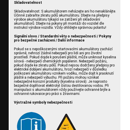
Skladovatelnost
Skladovatelnost: S akumulátorem neházejte ani ho nenaklánějte.
Účinně zabraňte zkratu pólů akumulátoru. Dbejte na předpisy
výrobce akumulátoru týkající se zatížení při skladování
akumulátorů. Dbejte na pokyny při montáži do vozidel dle
instrukcí výrobce vozidla. Vždy ohlídejte správnou polaritu!
Signální slovo / Standardní věty o nebezpečnosti / Pokyny
pro bezpečné zacházení / Další informace
Pokud se s nepoškozenými startovacími akumulátory zachází
správně, nehrozí žádné nebezpečí pro lidi ani pro životní
prostředí. Pokud dojde k porušení pláště, může uniknout kyselina
sírová - nebezpečí chemických popálenin. Nebezpečí požáru,
pokud dojde ke zkratu pólů. Pokud nejsou dodrženy předpisy pro
elektrické dobíjení akumulátoru, hrozí nebezpečí v důsledku
poškození akumulátoru vznikem vodíku, může dojít k prasknutí
pláště a nebezpečí výbuchu. Při požáru mohou vznikat
nebezpečné korozní produkty (kyselina sírová). Je naprosto
bezpečné doplňovat elektrolyt čistou destilovanou vodou. Při
manipulaci s akumulátorem vždy používejte ochranné brýle a
ochranné rukovaice pro práci s žíravinami.
Výstražné symboly nebezpečnosti