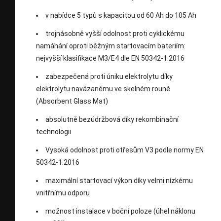
v nabídce 5 typů s kapacitou od 60 Ah do 105 Ah
trojnásobně vyšší odolnost proti cyklickému
namáhání oproti běžným startovacím bateriím:
nejvyšší klasifikace M3/E4 dle EN 50342-1:2016
zabezpečená proti úniku elektrolytu díky
elektrolytu navázanému ve skelném rouně
(Absorbent Glass Mat)
absolutně bezúdržbová díky rekombinační
technologii
Vysoká odolnost proti otřesům V3 podle normy EN
50342-1:2016
maximální startovací výkon díky velmi nízkému
vnitřnímu odporu
možnost instalace v boční poloze (úhel náklonu