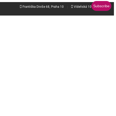


Františka Diviše 68, Praha 10
Vídeňská 106b, Brno - jih