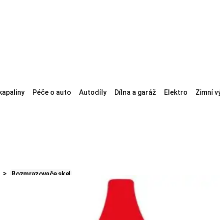
kapaliny
Péče o auto
Autodíly
Dílna a garáž
Elektro
Zimní v
Rozmrazovače skel
Leštění karosérie
Mytí karosérie
Maziva
Čištění klimatizace
Čištění moto
u
Čištění venkovních plastů
Opravy laku
Utěrky a houby
Kartáče
Stěr
 do paliva
Čištění palivového systému
Kosmetické sady
Leštičky laku
O