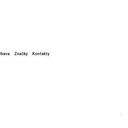
ýbava
Značky
Kontakty
ru a brzd
Renovace světlometů
Péče o cabrio
Profi kosmetika
ky
Ochrana laku
Péče o kůži
Odstranění zápachu
Čištění čalounění
prava chladiče
Oprava výfuku
Opotřebení motoru