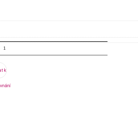
at k
vnání