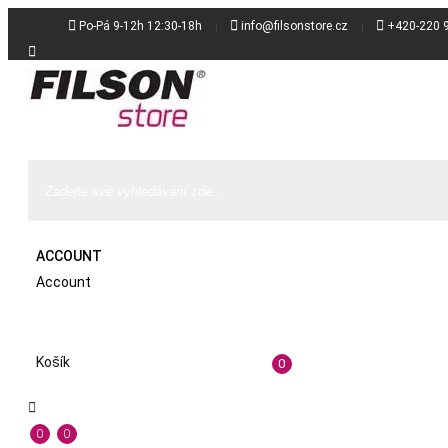



Po-Pá 9-12h 12:30-18h
info@filsonstore.cz
+420-220 

ACCOUNT
Account
Košík
0

0
0