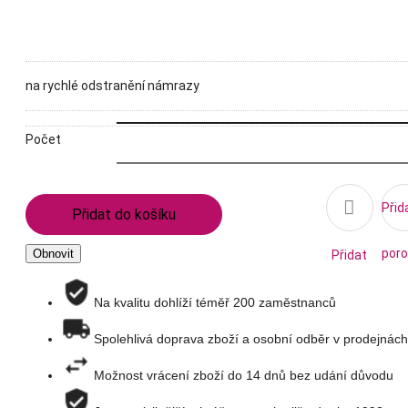
na rychlé odstranění námrazy
Počet

Přid
Přidat do košíku
poro
Přidat
na
Na kvalitu dohlíží téměř 200 zaměstnanců
Spolehlivá doprava zboží a osobní odběr v prodejnách
seznam
Možnost vrácení zboží do 14 dnů bez udání důvodu
přání