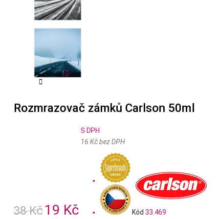


Rozmrazovač zámků Carlson 50ml
S DPH
16 Kč bez DPH
19 Kč
38 Kč
Kód
33.469