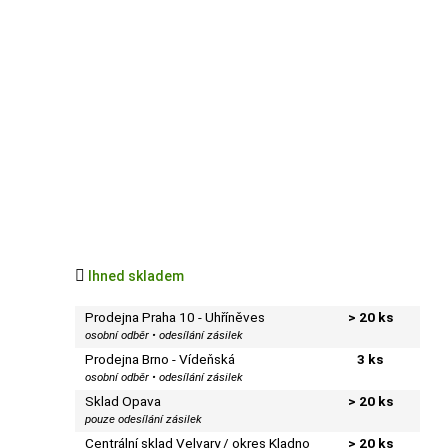

Ihned skladem
Prodejna Praha 10 - Uhříněves
> 20 ks
osobní odběr • odesílání zásilek
Prodejna Brno - Vídeňská
3 ks
osobní odběr • odesílání zásilek
Sklad Opava
> 20 ks
pouze odesílání zásilek
Centrální sklad Velvary / okres Kladno
> 20 ks