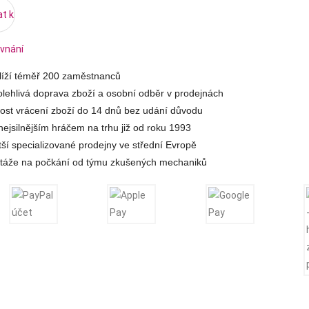
at k
vnání
hlíží téměř 200 zaměstnanců
lehlivá doprava zboží a osobní odběr v prodejnách
st vrácení zboží do 14 dnů bez udání důvodu
ejsilnějším hráčem na trhu již od roku 1993
tší specializované prodejny ve střední Evropě
táže na počkání od týmu zkušených mechaniků