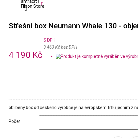


Střešní box Neumann Whale 130 - objem 
S DPH
3 463 Kč bez DPH
4 190 Kč
oblíbený box od českého výrobce je na evropském trhu jedním z ne
Počet