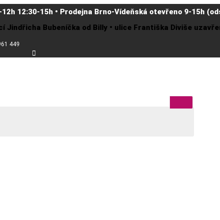
-12h 12:30-15h • Prodejna Brno-Vídeňská otevřeno 9-15h (ods
cí Jindřicha Bubeníčka od Billy • ulice Františka Diviše uzav
961 449
