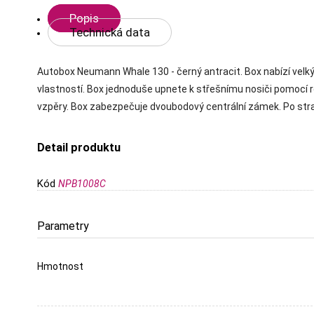
Popis
Technická data
Autobox Neumann Whale 130 - černý antracit. Box nabízí velký
vlastností. Box jednoduše upnete k střešnímu nosiči pomocí r
vzpěry. Box zabezpečuje dvoubodový centrální zámek. Po stranác
Detail produktu
Kód
NPB1008C
Parametry
Hmotnost