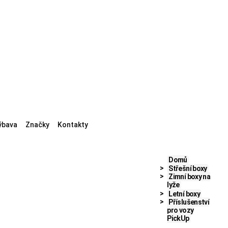
ýbava
Značky
Kontakty
Domů
Střešní boxy
Zimní boxy na
lyže
Letní boxy
Příslušenství
pro vozy
PickUp