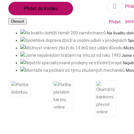

Přid
Přidat do košíku
poro
Přidat
Na kvalitu do
na
Spo
Možno
seznam
Jsme n
Nejvě
přání
Mon