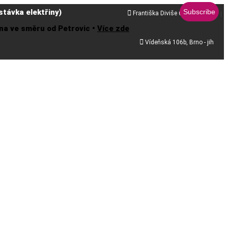
távka elektřiny)

Františka Diviše 68, Praha 10
řena ve směru od Petrovic •
Více zde

Vídeňská 106b, Brno - jih