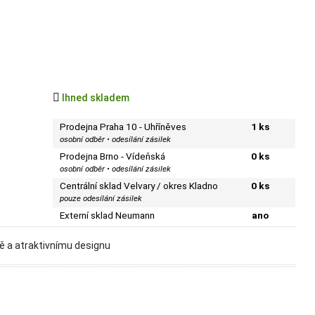

Ihned skladem
Prodejna Praha 10 - Uhříněves
1 ks
osobní odběr • odesílání zásilek
Prodejna Brno - Vídeňská
0 ks
osobní odběr • odesílání zásilek
Centrální sklad Velvary / okres Kladno
0 ks
pouze odesílání zásilek
Externí sklad Neumann
ano
ně a atraktivnímu designu