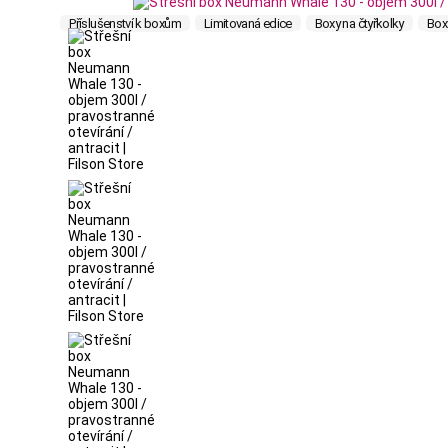
Příslušenství k boxům
Limitovaná edice
Boxy na čtyřkolky
Boxy