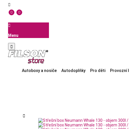

0
0

Menu

Autoboxy a nosiče
Autodoplňky
Pro děti
Provozní 
