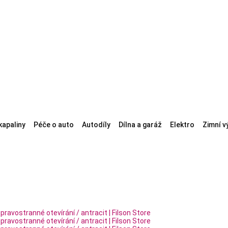
kapaliny
Péče o auto
Autodíly
Dílna a garáž
Elektro
Zimní v