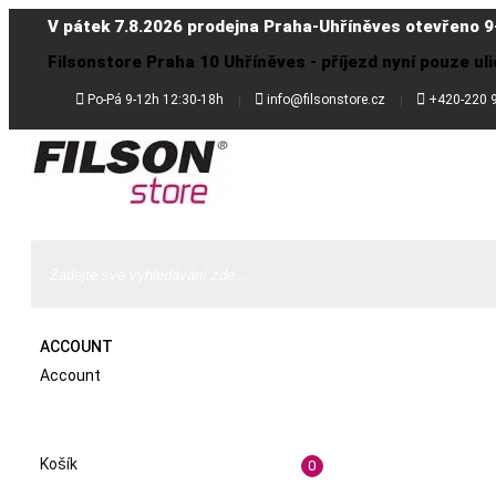
V pátek 7.8.2026 prodejna Praha-Uhříněves otevřeno 9
Filsonstore Praha 10 Uhříněves - příjezd nyní pouze uli



Po-Pá 9-12h 12:30-18h
info@filsonstore.cz
+420-220 
ACCOUNT
Account
Košík
0