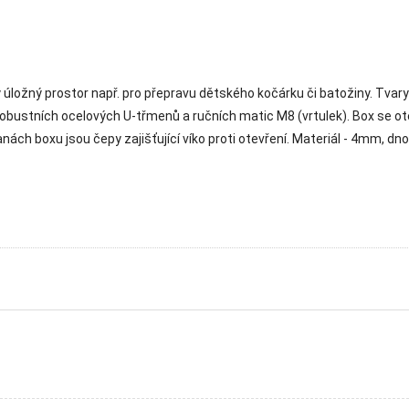
 úložný prostor např. pro přepravu dětského kočárku či batožiny. Tvar
obustních ocelových U-třmenů a ručních matic M8 (vrtulek). Box se ote
h boxu jsou čepy zajišťující víko proti otevření. Materiál - 4mm, dno 