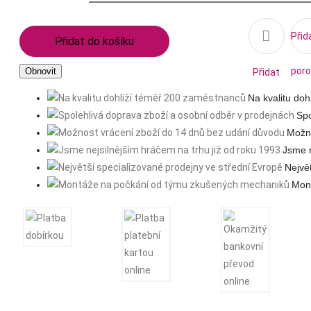

Přid
Přidat do košíku
poro
Přidat
Na kvalitu do
na
Spo
Možno
seznam
Jsme n
Nejvě
přání
Mon