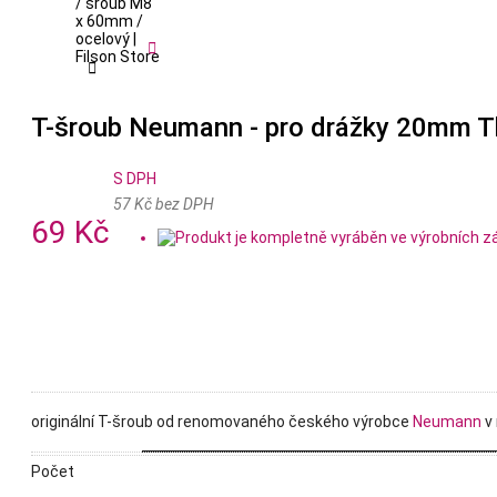


T-šroub Neumann - pro drážky 20mm Th
S DPH
57 Kč bez DPH
69 Kč
originální T-šroub od renomovaného českého výrobce
Neumann
v 
Počet