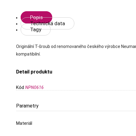
Popis
Technická data
Tagy
Originální T-šroub od renomovaného českého výrobce Neumann v
kompatibilní.
Detail produktu
Kód
NPN0616
Parametry
Materiál