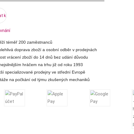
at k
vnání
hlíží téměř 200 zaměstnanců
lehlivá doprava zboží a osobní odběr v prodejnách
st vrácení zboží do 14 dnů bez udání důvodu
ejsilnějším hráčem na trhu již od roku 1993
tší specializované prodejny ve střední Evropě
táže na počkání od týmu zkušených mechaniků