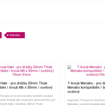
Menabo
 Hakr - pro drážky 20mm Thule
T-šroub Menabo - pro 
bilní / šroub M6 x 30mm / ocelový
Menabo kompatibilní / 
ocelový
í T-šroub od renomovaného českého výrobce
vyšší kvalitě jako originální příslušenství, pro
originální T-šroub od renomov
běžných typů s drážkou 20mm Thule
Menabo v nejvyšší kvalitě jako 