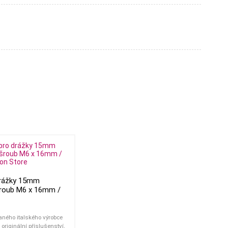
drážky 15mm
šroub M6 x 16mm /
aného italského výrobce
originální příslušenství,