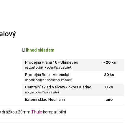
elový

Ihned skladem
Prodejna Praha 10 - Uhříněves
> 20 ks
osobní odběr • odesílání zásilek
Prodejna Brno - Vídeňská
20 ks
osobní odběr • odesílání zásilek
Centrální sklad Velvary / okres Kladno
0 ks
pouze odesílání zásilek
Externí sklad Neumann
ano
pů s drážkou 20mm
Thule
kompatibilní