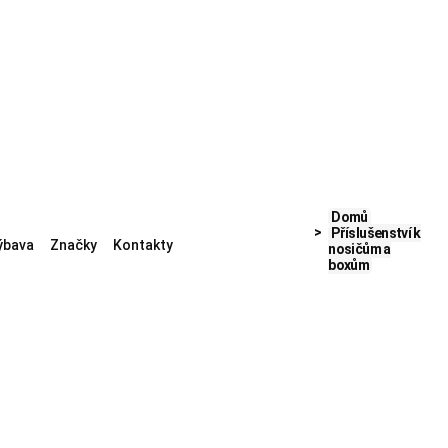
Domů
Příslušenství k
ýbava
Značky
Kontakty
nosičům a
boxům