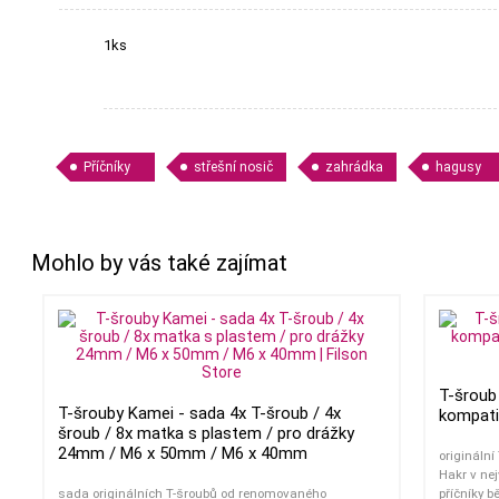
1ks
Příčníky
střešní nosič
zahrádka
hagusy
Mohlo by vás také zajímat
T-šroub
T-šrouby Kamei - sada 4x T-šroub / 4x
kompati
šroub / 8x matka s plastem / pro drážky
24mm / M6 x 50mm / M6 x 40mm
origináln
Hakr v nej
sada originálních T-šroubů od renomovaného
příčníky 