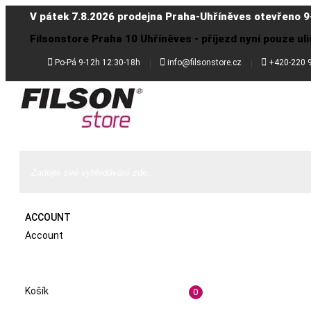
V pátek 7.8.2026 prodejna Praha-Uhříněves otevřeno 9
Filsonstore Praha 10 Uhříněves - příjezd nyní pouze uli



Po-Pá 9-12h 12:30-18h
info@filsonstore.cz
+420-220 
ACCOUNT
Account
Košík
0