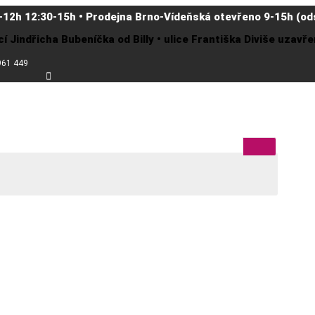
-12h 12:30-15h • Prodejna Brno-Vídeňská otevřeno 9-15h (ods
cí Jindřicha Bubeníčka od Billy • ulice Františka Diviše uzav
961 449
