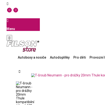

0
0

Menu

Autoboxy a nosiče
Autodoplňky
Pro děti
Provozní 
