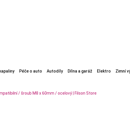
kapaliny
Péče o auto
Autodíly
Dílna a garáž
Elektro
Zimní v