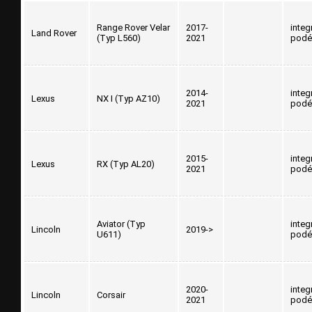
Range Rover Velar
2017-
integ
Land Rover
(Typ L560)
2021
podé
2014-
integ
Lexus
NX I (Typ AZ10)
2021
podé
2015-
integ
Lexus
RX (Typ AL20)
2021
podé
Aviator (Typ
integ
Lincoln
2019->
U611)
podé
2020-
integ
Lincoln
Corsair
2021
podé