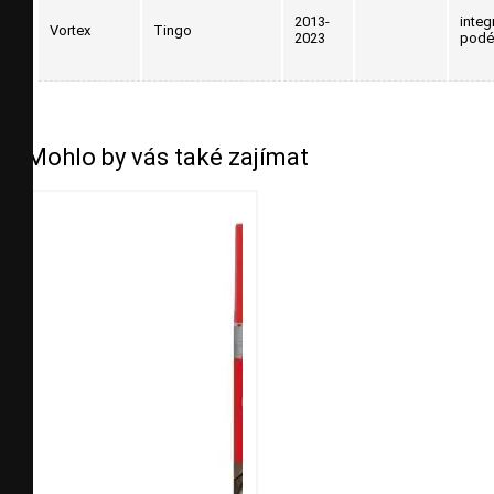
2013-
integ
Vortex
Tingo
2023
podé
Mohlo by vás také zajímat