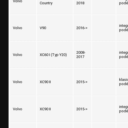
Volvo
Country
2018
podé
integ
Volvo
V90
2016->
podé
2008-
integ
Volvo
XC60 I (Typ Y20)
2017
podé
klasi
Volvo
XC90 II
2015->
podé
integ
Volvo
XC90 II
2015->
podé