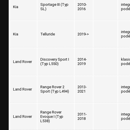
Sportage III (Typ
2010-
integ
Kia
SL)
2016
podé
integ
Kia
Telluride
2019->
podé
Discovery Sport I
2014-
klasi
Land Rover
(Typ L550)
2019
podé
Range Rover 2
2013-
integ
Land Rover
Sport (Typ L494)
2021
podé
Range Rover
2011-
integ
Land Rover
Evoque I (Typ
2018
podé
L538)