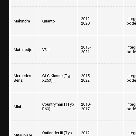
2012-
integ
Mahindra
Quanto
2020
podé
2013-
integ
Matchedje
V3 II
2021
podé
Mercedes-
GLC-Klasse (Typ
2015-
integ
Benz
X253)
2022
podé
Countryman I (Typ
2010-
integ
Mini
R60)
2017
podé
Outlander III (Typ
2012-
integ
Mitsubishi