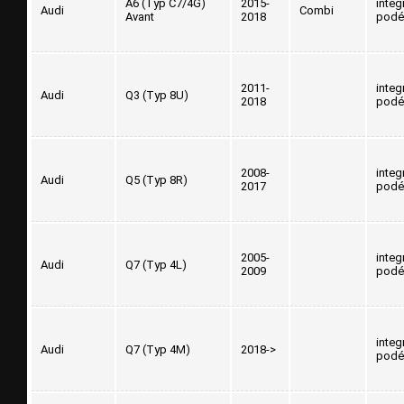
A6 (Typ C7/4G)
2015-
integ
Audi
Combi
Avant
2018
podé
2011-
integ
Audi
Q3 (Typ 8U)
2018
podé
2008-
integ
Audi
Q5 (Typ 8R)
2017
podé
2005-
integ
Audi
Q7 (Typ 4L)
2009
podé
integ
Audi
Q7 (Typ 4M)
2018->
podé