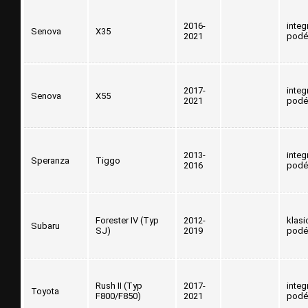
2016-
integ
Senova
X35
2021
podé
2017-
integ
Senova
X55
2021
podé
2013-
integ
Speranza
Tiggo
2016
podé
Forester IV (Typ
2012-
klasi
Subaru
SJ)
2019
podé
Rush II (Typ
2017-
integ
Toyota
F800/F850)
2021
podé