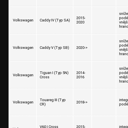
sníž
2015-
podél
Volkswagen
Caddy IV (Typ SA)
2020
vnějš
hran
sníž
podél
Volkswagen
Caddy V (Typ SB)
2020->
vnějš
hran
sníž
Tiguan I (Typ 5N)
2014-
podél
Volkswagen
Cross
2016
vnějš
hran
Touareg III (Typ
integ
Volkswagen
2018->
CR)
podé
V60 I Cross
2015-
integ