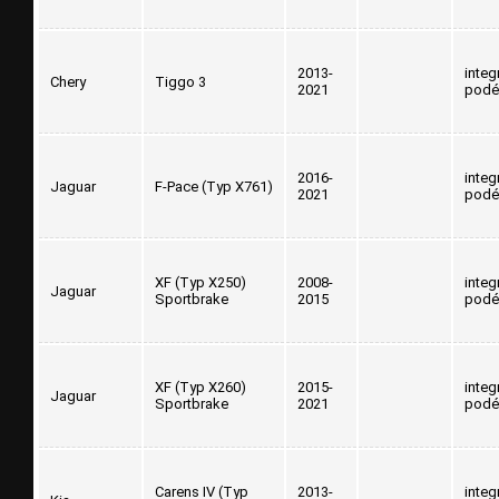
2013-
integ
Chery
Tiggo 3
2021
podé
2016-
integ
Jaguar
F-Pace (Typ X761)
2021
podé
XF (Typ X250)
2008-
integ
Jaguar
Sportbrake
2015
podé
XF (Typ X260)
2015-
integ
Jaguar
Sportbrake
2021
podé
Carens IV (Typ
2013-
integ