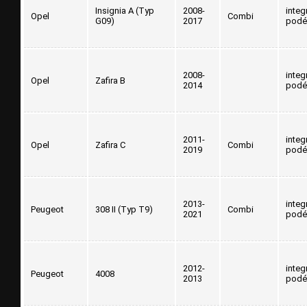
Insignia A (Typ
2008-
integ
Opel
Combi
G09)
2017
podé
2008-
integ
Opel
Zafira B
2014
podé
2011-
integ
Opel
Zafira C
Combi
2019
podé
2013-
integ
Peugeot
308 II (Typ T9)
Combi
2021
podé
2012-
integ
Peugeot
4008
2013
podé