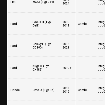
Fiat
500 X (Typ 334)
2024
podé
Focus III (Typ
2010-
integ
Ford
Combi
DYB)
2018
podé
Galaxy III (Typ
2015-
integ
Ford
CD390)
2023
podé
Kuga III (Typ
integ
Ford
2019->
CX482)
podé
2013-
integ
Honda
Civic IX (Typ FK)
Combi
2015
podé