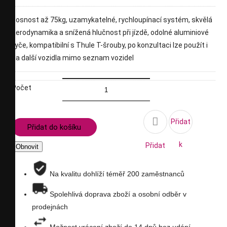
nosnost až 75kg, uzamykatelné, rychloupínací systém, skvělá
aerodynamika a snížená hlučnost při jízdě, odolné aluminiové
tyče, kompatibilní s Thule T-šrouby, po konzultaci lze použít i
na další vozidla mimo seznam vozidel
Počet

Přidat
Přidat do košíku
k
Přidat
porovnání
na
Na kvalitu dohlíží téměř 200 zaměstnanců
seznam
Spolehlivá doprava zboží a osobní odběr v
prodejnách
přání