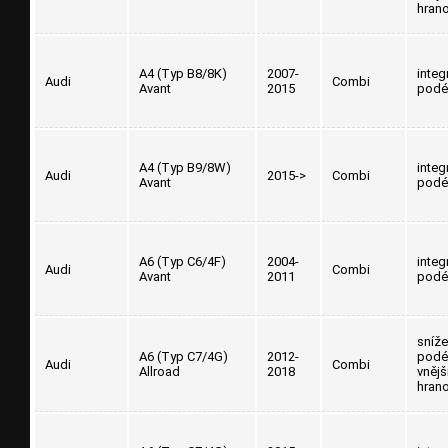
hran
A4 (Typ B8/8K)
2007-
integ
Audi
Combi
Avant
2015
podé
A4 (Typ B9/8W)
integ
Audi
2015->
Combi
Avant
podé
A6 (Typ C6/4F)
2004-
integ
Audi
Combi
Avant
2011
podé
sníž
A6 (Typ C7/4G)
2012-
podél
Audi
Combi
Allroad
2018
vnějš
hran