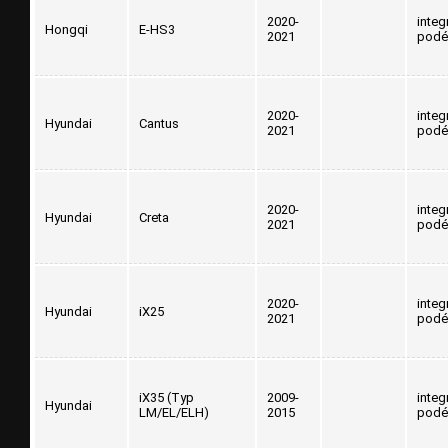
2020-
integ
Hongqi
E-HS3
2021
podé
2020-
integ
Hyundai
Cantus
2021
podé
2020-
integ
Hyundai
Creta
2021
podé
2020-
integ
Hyundai
iX25
2021
podé
iX35 (Typ
2009-
integ
Hyundai
LM/EL/ELH)
2015
podé