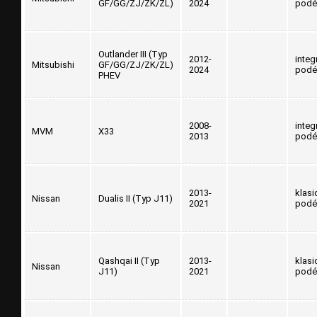
GF/GG/ZJ/ZK/ZL)
2024
podé
Outlander III (Typ
2012-
integ
Mitsubishi
GF/GG/ZJ/ZK/ZL)
2024
podé
PHEV
2008-
integ
MVM
X33
2013
podé
2013-
klasi
Nissan
Dualis II (Typ J11)
2021
podé
Qashqai II (Typ
2013-
klasi
Nissan
J11)
2021
podé