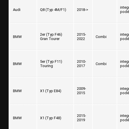
integ
Audi
Q8 (Typ 4M/F1)
2018->
podé
2er (Typ F46)
2015-
integ
BMW
Combi
Gran Tourer
2022
podé
5er (Typ F11)
2010-
integ
BMW
Combi
Touring
2017
podé
2009-
integ
BMW
X1 (Typ E84)
2015
podé
2015-
integ
BMW
X1 (Typ F48)
2019
podé