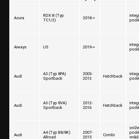
RDX III (Typ
integ
Acura
2018->
TC1/2)
podé
integ
Aiways
U5
2019->
podé
A3 (Typ 8PA)
2003-
integ
Audi
Hatchback
Sportback
2013
podé
A3 (Typ 8VA)
2012-
integ
Audi
Hatchback
Sportback
2016
podé
sníž
A4 (Typ B8/8K)
2007-
podél
Audi
Combi
Allroad
2015
vnějš