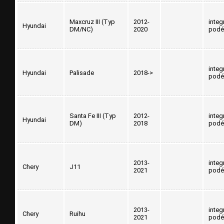
Maxcruz III (Typ
2012-
integ
Hyundai
DM/NC)
2020
podé
integ
Hyundai
Palisade
2018->
podé
Santa Fe III (Typ
2012-
integ
Hyundai
DM)
2018
podé
2013-
integ
Chery
J11
2021
podé
2013-
integ
Chery
Ruihu
2021
podé