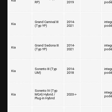
Kia
RP)
2019
podé
Grand Carnival III
2014-
integ
Kia
(Typ YP)
2021
podé
Grand Sedona III
2014-
integ
Kia
(Typ YP)
2021
podé
Sorento III (Typ
2014-
integ
Kia
UM)
2018
podé
Sorento IV (Typ
integ
Kia
MQ4) Hybrid /
2020->
podé
Plug-in Hybrid