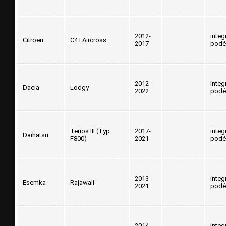
2012-
integ
Citroën
C4 I Aircross
2017
podé
2012-
integ
Dacia
Lodgy
2022
podé
Terios III (Typ
2017-
integ
Daihatsu
F800)
2021
podé
2013-
integ
Esemka
Rajawali
2021
podé
2014-
integ