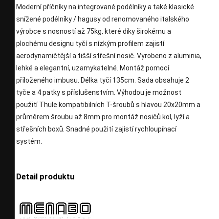
Moderní příčníky na integrované podélníky a také klasické
snížené podélníky / hagusy od renomovaného italského
výrobce s nosností až 75kg, které díky širokému a
plochému designu tyčí s nízkým profilem zajistí
aerodynamičtější a tišší střešní nosič. Vyrobeno z aluminia,
lehké a elegantní, uzamykatelné. Montáž pomocí
přiloženého imbusu. Délka tyčí 135cm. Sada obsahuje 2
tyče a 4 patky s příslušenstvím. Výhodou je možnost
použití Thule kompatibilních T-šroubů s hlavou 20x20mm a
průměrem šroubu až 8mm pro montáž nosičů kol, lyží a
střešních boxů. Snadné použití zajistí rychloupínací
systém.
Detail produktu