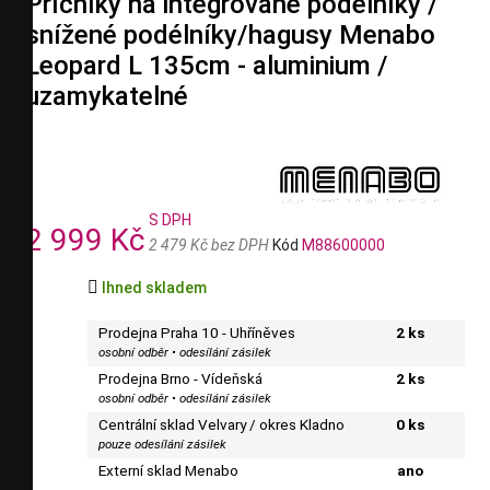
Příčníky na integrované podélníky /
snížené podélníky/hagusy Menabo
Leopard L 135cm - aluminium /
uzamykatelné
S DPH
2 999 Kč
2 479 Kč bez DPH
Kód
M88600000

Ihned skladem
Prodejna Praha 10 - Uhříněves
2 ks
osobní odběr • odesílání zásilek
Prodejna Brno - Vídeňská
2 ks
osobní odběr • odesílání zásilek
Centrální sklad Velvary / okres Kladno
0 ks
pouze odesílání zásilek
Externí sklad Menabo
ano