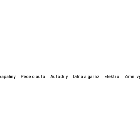
kapaliny
Péče o auto
Autodíly
Dílna a garáž
Elektro
Zimní v