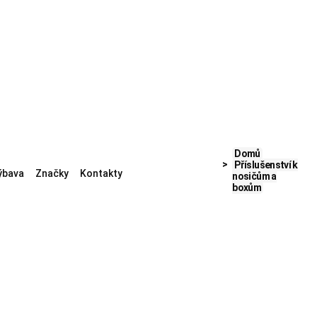
Domů
Příslušenství k
ýbava
Značky
Kontakty
nosičům a
boxům