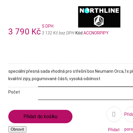
S DPH
3 790 Kč
3 132 Kč bez DPH
Kód
ACCNORPIPY
speciální přesná sada vhodná pro střešní box Neumann Orca,1x pře
kvalitní zipy, pogumované části, vysoká odolnost
Počet

Přid
Přidat do košíku
poro
Přidat