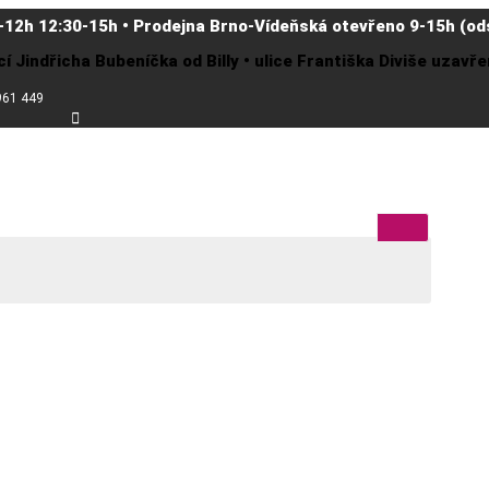
-12h 12:30-15h • Prodejna Brno-Vídeňská otevřeno 9-15h (ods
cí Jindřicha Bubeníčka od Billy • ulice Františka Diviše uzav
961 449
