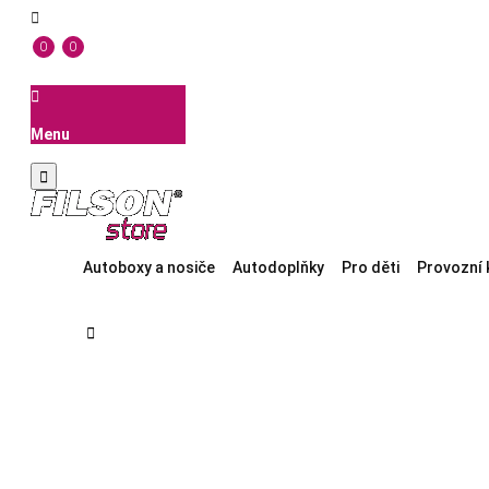

0
0

Menu

Autoboxy a nosiče
Autodoplňky
Pro děti
Provozní 
