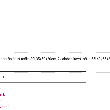
dní špičatá taška 30l 35x50x20cm, 2x obdélníková taška 65l 40x65x28c
at k
vnání