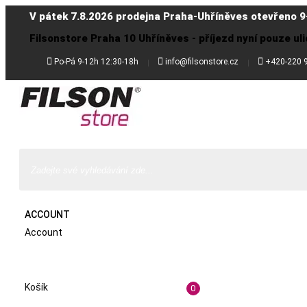
V pátek 7.8.2026 prodejna Praha-Uhříněves otevřeno 9
Filsonstore Praha 10 Uhříněves - příjezd nyní pouze uli



Po-Pá 9-12h 12:30-18h
info@filsonstore.cz
+420-220 
ACCOUNT
Account
Košík
0