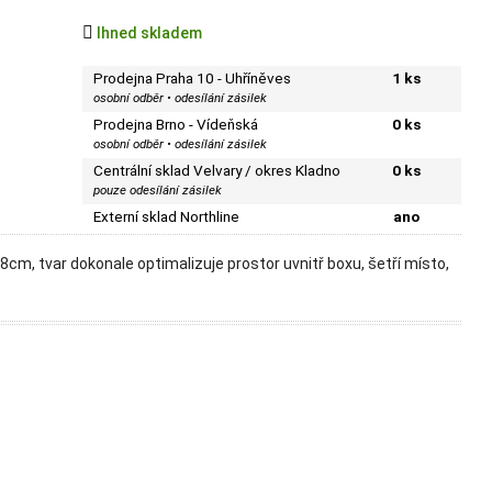

Ihned skladem
Prodejna Praha 10 - Uhříněves
1 ks
osobní odběr • odesílání zásilek
Prodejna Brno - Vídeňská
0 ks
osobní odběr • odesílání zásilek
Centrální sklad Velvary / okres Kladno
0 ks
pouze odesílání zásilek
Externí sklad Northline
ano
m, tvar dokonale optimalizuje prostor uvnitř boxu, šetří místo,