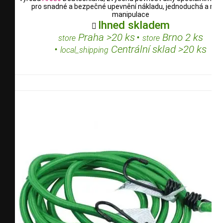
pro snadné a bezpečné upevnění nákladu, jednoduchá a rych
manipulace
Ihned skladem

Praha >20 ks
•
Brno 2 ks
store
store
•
Centrální sklad >20 ks
local_shipping