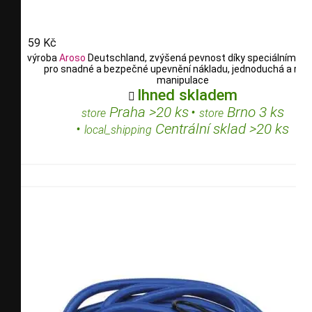
59 Kč
výroba
Aroso
Deutschland, zvýšená pevnost díky speciálním vl
pro snadné a bezpečné upevnění nákladu, jednoduchá a rych
manipulace
Ihned skladem

Praha >20 ks
•
Brno 3 ks
store
store
•
Centrální sklad >20 ks
local_shipping