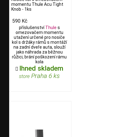
momentu Thule Acu Tight
Knob - 1ks
590 Kč
příslušenství
Thule
s
omezovačem momentu
utažení určené pro nosiče
kol s držáky rámů s montáží
na zadní dveře auta, slouží
jako náhrada za běžnou
růžici, brání poškození rámu
kola
Ihned skladem

Praha 6 ks
store