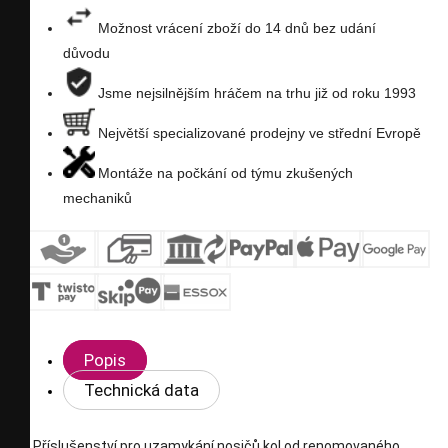
přání
Možnost vrácení zboží do 14 dnů bez udání
důvodu
Jsme nejsilnějším hráčem na trhu již od roku 1993
Největší specializované prodejny ve střední Evropě
Montáže na počkání od týmu zkušených
mechaniků
Popis
Technická data
Příslušenství pro uzamykání nosičů kol od renomovaného