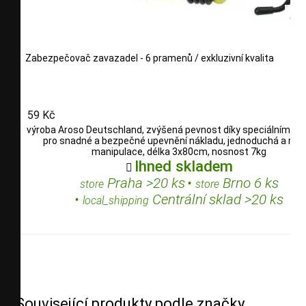
Zabezpečovač zavazadel - 6 pramenů / exkluzivní kvalita
59 Kč
výroba Aroso Deutschland, zvýšená pevnost díky speciálním vl
pro snadné a bezpečné upevnění nákladu, jednoduchá a rych
manipulace, délka 3x80cm, nosnost 7kg
Ihned skladem

Praha >20 ks
•
Brno 6 ks
store
store
•
Centrální sklad >20 ks
local_shipping
Související produkty podle značky