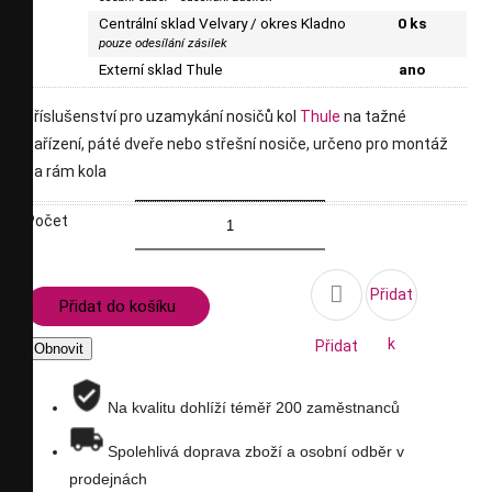
Centrální sklad Velvary / okres Kladno
0 ks
pouze odesílání zásilek
Externí sklad Thule
ano
příslušenství pro uzamykání nosičů kol
Thule
na tažné
zařízení, páté dveře nebo střešní nosiče, určeno pro montáž
za rám kola
Počet

Přidat
Přidat do košíku
k
Přidat
porovnání
na
Na kvalitu dohlíží téměř 200 zaměstnanců
seznam
Spolehlivá doprava zboží a osobní odběr v
prodejnách