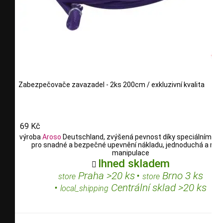
Zabezpečovače zavazadel - 2ks 200cm / exkluzivní kvalita
69 Kč
výroba
Aroso
Deutschland, zvýšená pevnost díky speciálním vl
pro snadné a bezpečné upevnění nákladu, jednoduchá a rych
manipulace
Ihned skladem

Praha >20 ks
•
Brno 3 ks
store
store
•
Centrální sklad >20 ks
local_shipping