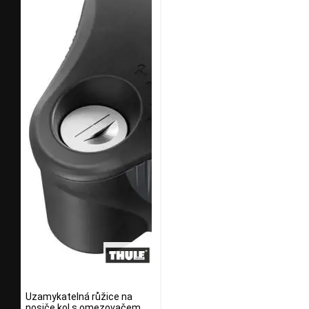
Uzamykatelná růžice na
nosiče kol s omezovačem