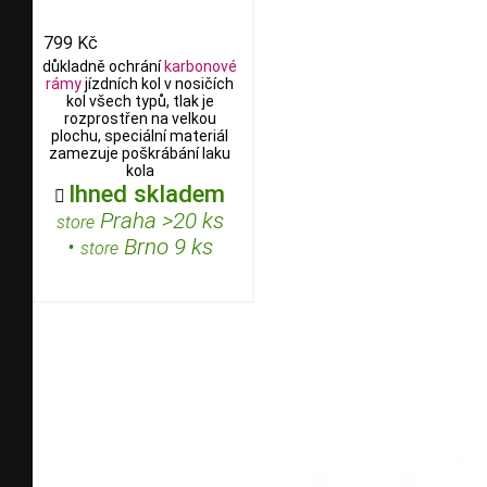
799 Kč
důkladně ochrání
karbonové
rámy
jízdních kol v nosičích
kol všech typů, tlak je
rozprostřen na velkou
plochu, speciální materiál
zamezuje poškrábání laku
kola
Ihned skladem

Praha >20 ks
store
•
Brno 9 ks
store