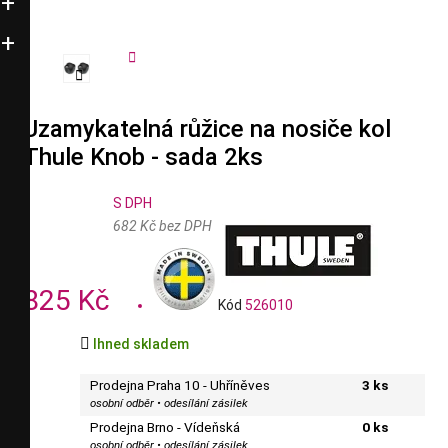


Uzamykatelná růžice na nosiče kol
Thule Knob - sada 2ks
S DPH
682 Kč bez DPH
825 Kč
Kód
526010

Ihned skladem
Prodejna Praha 10 - Uhříněves
3 ks
osobní odběr • odesílání zásilek
Prodejna Brno - Vídeňská
0 ks
osobní odběr • odesílání zásilek