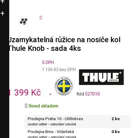


Uzamykatelná růžice na nosiče kol
Thule Knob - sada 4ks
S DPH
1 156 Kč bez DPH
1 399 Kč
Kód
527010

Ihned skladem
Prodejna Praha 10 - Uhříněves
2 ks
osobní odběr • odesílání zásilek
Prodejna Brno - Vídeňská
0 ks
osobní odběr • odesílání zásilek