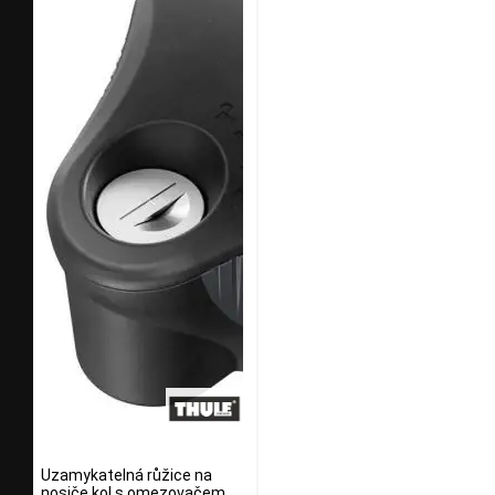
Uzamykatelná růžice na
nosiče kol s omezovačem