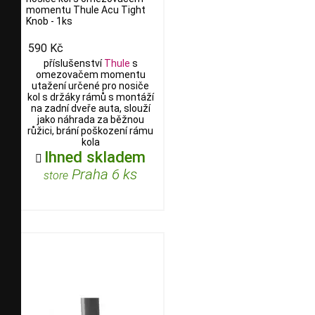
momentu Thule Acu Tight
Knob - 1ks
590 Kč
příslušenství
Thule
s
omezovačem momentu
utažení určené pro nosiče
kol s držáky rámů s montáží
na zadní dveře auta, slouží
jako náhrada za běžnou
růžici, brání poškození rámu
kola
Ihned skladem

Praha 6 ks
store