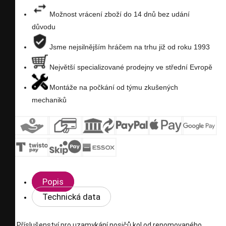
přání
Možnost vrácení zboží do 14 dnů bez udání
důvodu
Jsme nejsilnějším hráčem na trhu již od roku 1993
Největší specializované prodejny ve střední Evropě
Montáže na počkání od týmu zkušených
mechaniků
Popis
Technická data
Příslušenství pro uzamykání nosičů kol od renomovaného