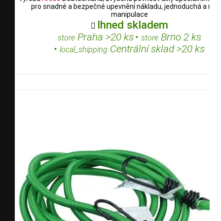
pro snadné a bezpečné upevnění nákladu, jednoduchá a rych
manipulace
Ihned skladem

Praha >20 ks
•
Brno 2 ks
store
store
•
Centrální sklad >20 ks
local_shipping