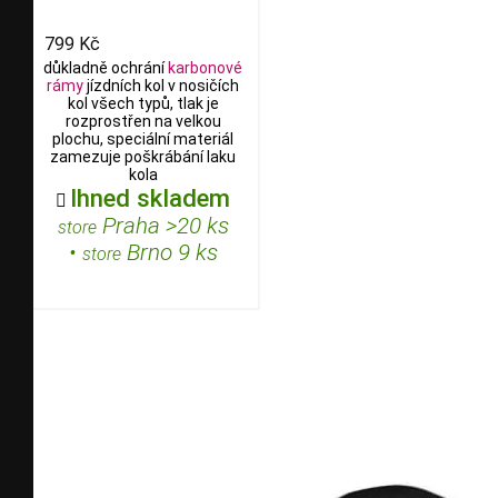
799 Kč
důkladně ochrání
karbonové
rámy
jízdních kol v nosičích
kol všech typů, tlak je
rozprostřen na velkou
plochu, speciální materiál
zamezuje poškrábání laku
kola
Ihned skladem

Praha >20 ks
store
•
Brno 9 ks
store