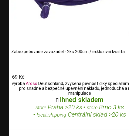
Zabezpečovače zavazadel - 2ks 200cm / exkluzivní kvalita
69 Kč
výroba
Aroso
Deutschland, zvýšená pevnost díky speciálním vl
pro snadné a bezpečné upevnění nákladu, jednoduchá a rych
manipulace
Ihned skladem

Praha >20 ks
•
Brno 3 ks
store
store
•
Centrální sklad >20 ks
local_shipping