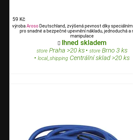
59 Kč
výroba
Aroso
Deutschland, zvýšená pevnost díky speciálním vl
pro snadné a bezpečné upevnění nákladu, jednoduchá a rych
manipulace
Ihned skladem

Praha >20 ks
•
Brno 3 ks
store
store
•
Centrální sklad >20 ks
local_shipping