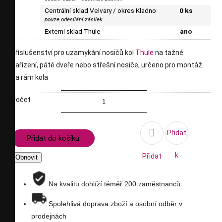
Centrální sklad Velvary / okres Kladno
0 ks
pouze odesílání zásilek
Externí sklad Thule
ano
příslušenství pro uzamykání nosičů kol
Thule
na tažné
zařízení, páté dveře nebo střešní nosiče, určeno pro montáž
za rám kola
Počet

Přidat
Přidat do košíku
k
Přidat
porovnání
na
Na kvalitu dohlíží téměř 200 zaměstnanců
seznam
Spolehlivá doprava zboží a osobní odběr v
prodejnách