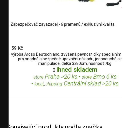
Zabezpečovač zavazadel - 6 pramenů / exkluzivní kvalita
59 Kč
výroba Aroso Deutschland, zvýšená pevnost díky speciálním vl
pro snadné a bezpečné upevnění nákladu, jednoduchá a rych
manipulace, délka 3x80cm, nosnost 7kg
Ihned skladem

Praha >20 ks
•
Brno 6 ks
store
store
•
Centrální sklad >20 ks
local_shipping
Související produkty podle značky