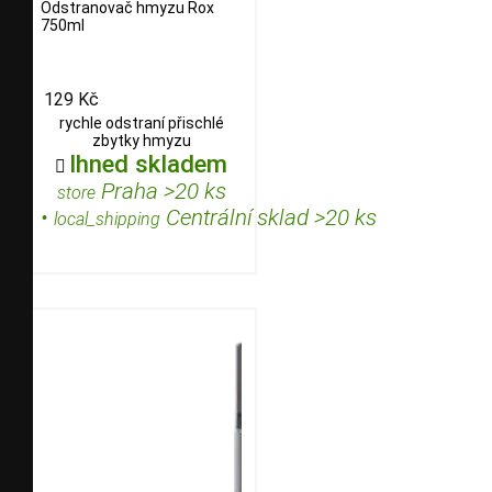
Odstranovač hmyzu Rox
750ml
129 Kč
rychle odstraní přischlé
zbytky hmyzu
Ihned skladem

Praha >20 ks
store
•
Centrální sklad >20 ks
local_shipping