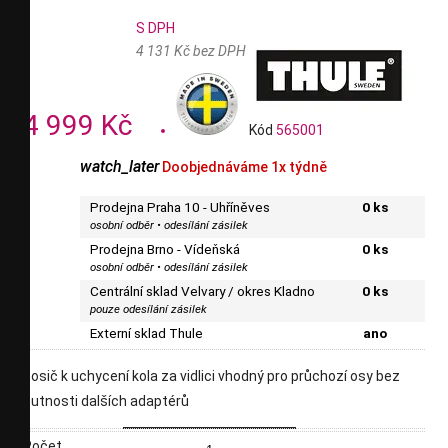
S DPH
4 131 Kč bez DPH
4 999 Kč
Kód
565001
watch_later
Doobjednáváme 1x týdně
Prodejna Praha 10 - Uhříněves
0 ks
osobní odběr • odesílání zásilek
Prodejna Brno - Vídeňská
0 ks
osobní odběr • odesílání zásilek
Centrální sklad Velvary / okres Kladno
0 ks
pouze odesílání zásilek
Externí sklad Thule
ano
nosič k uchycení kola za vidlici vhodný pro průchozí osy bez
nutnosti dalších adaptérů
Počet