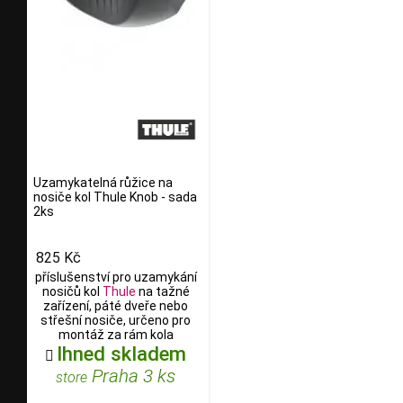
Uzamykatelná růžice na
nosiče kol Thule Knob - sada
2ks
825 Kč
příslušenství pro uzamykání
nosičů kol
Thule
na tažné
zařízení, páté dveře nebo
střešní nosiče, určeno pro
montáž za rám kola
Ihned skladem

Praha 3 ks
store