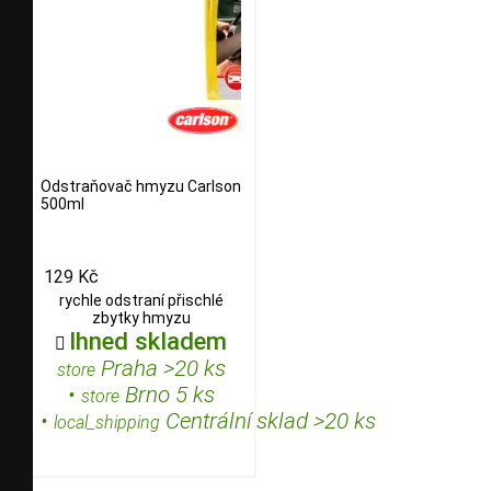
Odstraňovač hmyzu Carlson
500ml
129 Kč
rychle odstraní přischlé
zbytky hmyzu
Ihned skladem

Praha >20 ks
store
•
Brno 5 ks
store
•
Centrální sklad >20 ks
local_shipping