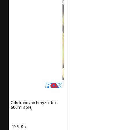
Odstraňovač hmyzu Rox
600ml sprej
129 Kč