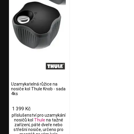
Uzamykatelná růžice na
nosiče kol Thule Knob - sada
4ks
1 399 Kč
příslušenství pro uzamykání
nosičů kol
Thule
na tažné
zařízení, páté dveře nebo
střešní nosiče, určeno pro