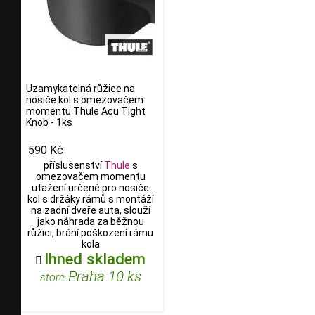
Uzamykatelná růžice na
nosiče kol s omezovačem
momentu Thule Acu Tight
Knob - 1ks
590 Kč
příslušenství
Thule
s
omezovačem momentu
utažení určené pro nosiče
kol s držáky rámů s montáží
na zadní dveře auta, slouží
jako náhrada za běžnou
růžici, brání poškození rámu
kola
Ihned skladem

Praha 10 ks
store