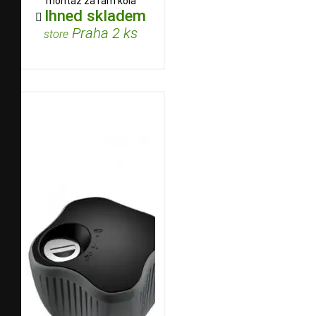
montáž za rám kola
Ihned skladem

Praha 2 ks
store