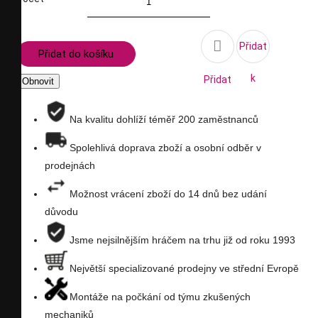

Přidat
Přidat do košíku
k
Přidat
porovnání
na
Na kvalitu dohlíží téměř 200 zaměstnanců
seznam
Spolehlivá doprava zboží a osobní odběr v
prodejnách
přání
Možnost vrácení zboží do 14 dnů bez udání
důvodu
Jsme nejsilnějším hráčem na trhu již od roku 1993
Největší specializované prodejny ve střední Evropě
Montáže na počkání od týmu zkušených
mechaniků