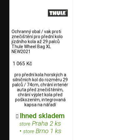
Ochranný obal / vak proti
znečištění pro přední kolo
jízdního kola až 29 palců
Thule Wheel Bag XL
NEW2021
1 065 Kč
pro přední kola horských a
silničních kol do rozměru 29
palců / 74cm, chrání interiér
auta před znečištěním,
chrání výplet kola před
poškozením, integrovaná
kapsa na nářadí
Ihned skladem

Praha 2 ks
store
•
Brno 1 ks
store