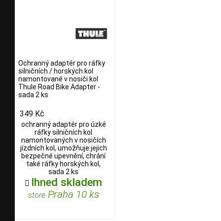
Ochranný adaptér pro ráfky
silničních / horských kol
namontované v nosiči kol
Thule Road Bike Adapter -
sada 2 ks
349 Kč
ochranný adaptér pro úzké
ráfky silničních kol
namontovaných v nosičích
jízdních kol, umožňuje jejich
bezpečné upevnění, chrání
také ráfky horských kol,
sada 2 ks
Ihned skladem

Praha 10 ks
store