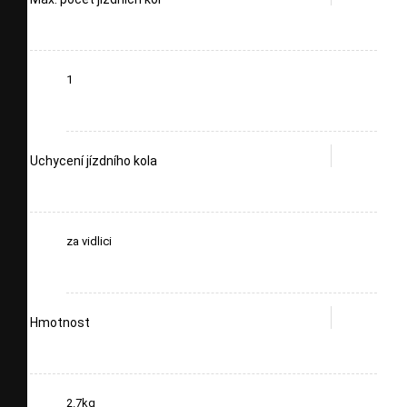
1
Uchycení jízdního kola
za vidlici
Hmotnost
2.7kg