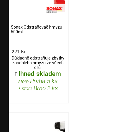
Sonax Odstraňovač hmyzu
500ml
271 Kč
Důkladně odstraňuje zbytky
zaschlého hmyzu ze všech
dílů.
Ihned skladem

Praha 5 ks
store
•
Brno 2 ks
store