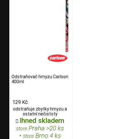
Odstraňovač hmyzu Carlson
400ml
129 Kč
odstraňuje zbytky hmyzu a
ostatní nečistoty
Ihned skladem

Praha >20 ks
store
•
Brno 4 ks
store