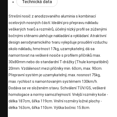
Technická data
Strešní nosič z anodizovaného aluminia s kombinací
ocelových nosných částí. Ideální pro přepravu nákladu
veškerých tvarů a rozměrů, účelný nízký profil se zúženými
bočnými stěnami ulehčuje nakladání a vykládaní. Atraktivní
design aerodynamického tvaru vylepšuje proudění vzduchu
okolo nákladu, hmotnost 17kg, uzamykatelný, dá sa
namontovat na veškeré nosiče s profilem příčníků max.
30x80mm nebo do standardní T-drážky (Thule kompatibilní)
20mm. Vzdálenost mezi příčníky min. 60cm, max. 90cm.
Přepravní systém je uzamykatelný, max. nosnost 75kg,
max. rychlost s namontovaným systémem 130km/h.
Dodáva se ve složeném stavu. Schválení TÜV/GS, veškeré
homologace a normy samozřejmostí. Vnější rozměry koše -
délka 187cm, šířka 119cm. Vniřní rozměry ložné plochy -
délka 163cm, šířka 110cm. Výška bočnic 15.8cm.