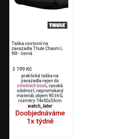
Taška cestovní na
zavazadla Thule Chasm L
90l - černá
3 199 Kč
praktická taška na
zavazadla nejen do
střešních boxů
, vysoká
odolnost, nepromokavý
materiál, objem 90 litrů,
rozměry 74x42x33cm
watch_later
Doobjednáváme
1x týdně