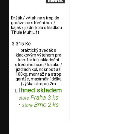
Držák / výtah na strop do
garáže na střešní box /
kajak / jízdní kola s kladkou
Thule MultiLift
3 315 Kč
praktický zvedák s
kladkovým výtahem pro
komfortní uskladnění
střešního boxu / kajaku /
jízdních kol, nosnost až
100kg, montáž na strop
garáže, maximální délka
(výška stropu) 2m
Ihned skladem

Praha 3 ks
store
•
Brno 2 ks
store