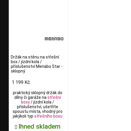
Držák na stěnu na střešní
box / jízdní kola /
příslušenství Menabo Star -
sklopný
1 199 Kč
praktický sklopný držák do
dílny či garáže na
střešní
boxy
/ jízdní kola /
příslušenství, ušetříte
spoustu místa, vhodný pro
jakýkoli typ
střešního boxu
Ihned skladem
