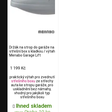
Držák na strop do garáže na
střešní box s kladkou / výtah
Menabo Garage Lift
1 199 Kč
praktický výtah pro zvednutí
střešního boxu
ze střechy
auta ke stropu garáže, pro
uskladnění bez námahy,
vhodný pro jakýkoli typ
střešního boxu
Ihned skladem

Praha 19 ks