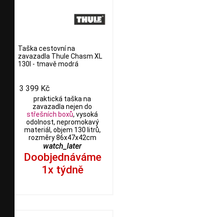
Taška cestovní na
zavazadla Thule Chasm XL
130l - tmavě modrá
3 399 Kč
praktická taška na
zavazadla nejen do
střešních boxů
, vysoká
odolnost, nepromokavý
materiál, objem 130 litrů,
rozměry 86x47x42cm
watch_later
Doobjednáváme
1x týdně