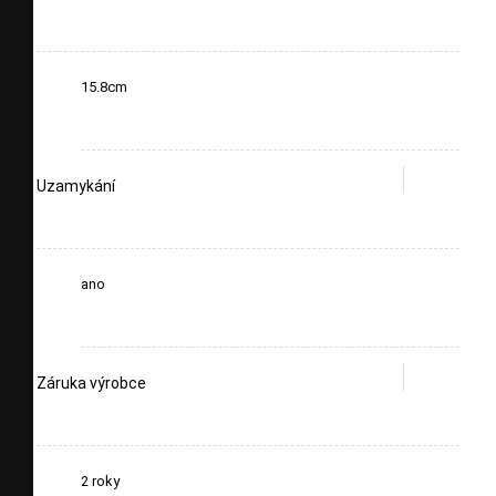
15.8cm
Uzamykání
ano
Záruka výrobce
2 roky