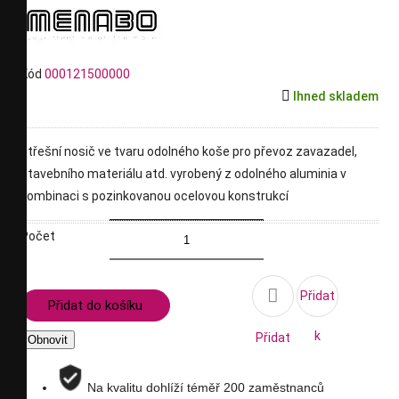
Kód
000121500000

Ihned skladem
střešní nosič ve tvaru odolného koše pro převoz zavazadel,
stavebního materiálu atd. vyrobený z odolného aluminia v
kombinaci s pozinkovanou ocelovou konstrukcí
Počet

Přidat
Přidat do košíku
k
Přidat
porovnání
na
Na kvalitu dohlíží téměř 200 zaměstnanců