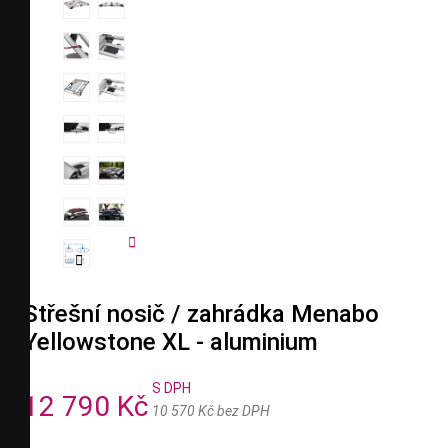


Střešní nosič / zahrádka Menabo
Yellowstone XL - aluminium
S DPH
12 790 Kč
10 570 Kč bez DPH