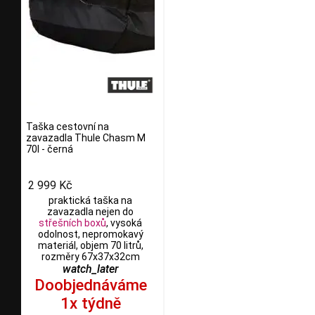
Taška cestovní na
zavazadla Thule Chasm M
70l - černá
2 999 Kč
praktická taška na
zavazadla nejen do
střešních boxů
, vysoká
odolnost, nepromokavý
materiál, objem 70 litrů,
rozměry 67x37x32cm
watch_later
Doobjednáváme
1x týdně