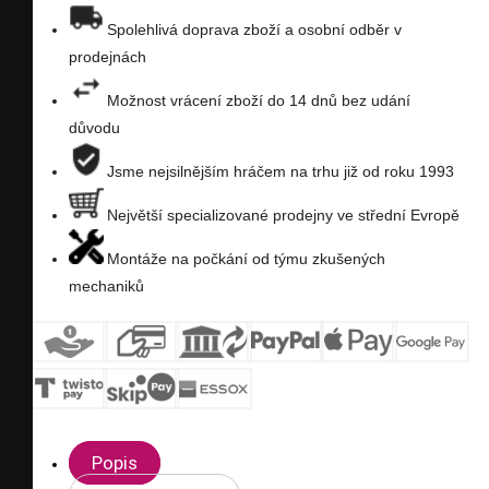
seznam
Spolehlivá doprava zboží a osobní odběr v
prodejnách
přání
Možnost vrácení zboží do 14 dnů bez udání
důvodu
Jsme nejsilnějším hráčem na trhu již od roku 1993
Největší specializované prodejny ve střední Evropě
Montáže na počkání od týmu zkušených
mechaniků
Popis