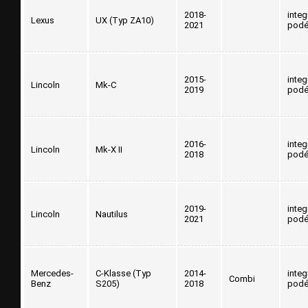
2018-
inte
Lexus
UX (Typ ZA10)
2021
podé
2015-
inte
Lincoln
Mk-C
2019
podé
2016-
inte
Lincoln
Mk-X II
2018
podé
2019-
inte
Lincoln
Nautilus
2021
podé
Mercedes-
C-Klasse (Typ
2014-
inte
Combi
Benz
S205)
2018
podé