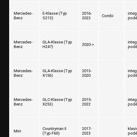
Mercedes-
E-Klasse (Typ
2016-
inte
Combi
Benz
S213)
2023
podé
Mercedes-
GLA-Klasse (Typ
inte
2020->
Benz
H247)
podé
Mercedes-
GLA-Klasse (Typ
2013-
inte
Benz
X156)
2020
podé
Mercedes-
GLC-Klasse (Typ
2015-
inte
Benz
X253)
2022
podé
Countryman II
2017-
klasi
Mini
(Typ F60)
2023
podé