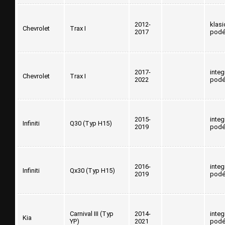
2012-
klasi
Chevrolet
Trax I
2017
podé
2017-
inte
Chevrolet
Trax I
2022
podé
2015-
inte
Infiniti
Q30 (Typ H15)
2019
podé
2016-
inte
Infiniti
Qx30 (Typ H15)
2019
podé
Carnival III (Typ
2014-
inte
Kia
YP)
2021
podé