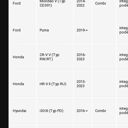
Mondeo V (Typ
2014-
inte
Ford
Combi
CD391)
2022
podé
inte
Ford
Puma
2019->
podé
CR-V V (Typ
2016-
inte
Honda
RW/RT)
2023
podé
2013-
inte
Honda
HR-V II (Typ RU)
2023
podé
inte
Hyundai
i30 III (Typ PD)
2016->
Combi
podé