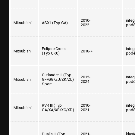
2010-
inte
Mitsubishi
ASX I (Typ GA)
2022
podé
Eclipse Cross
inte
Mitsubishi
2018->
(Typ GK0)
podé
Outlander III (Typ
2012-
inte
Mitsubishi
GF/GG/ZJ/ZK/ZL)
2024
podé
Sport
RVR III (Typ
2010-
inte
Mitsubishi
GA/XA/XB/XC/XD)
2021
podé
Dualis III (Typ
2021-
klasi