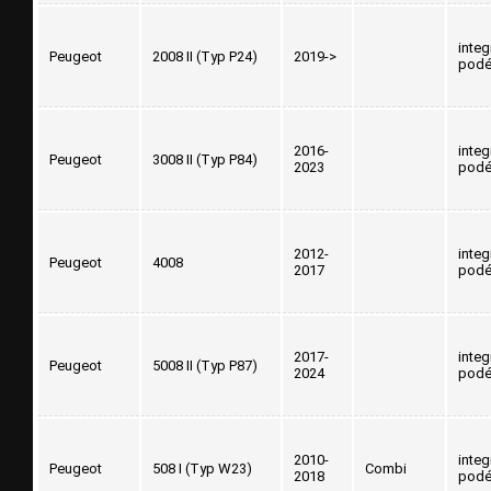
inte
Peugeot
2008 II (Typ P24)
2019->
podé
2016-
inte
Peugeot
3008 II (Typ P84)
2023
podé
2012-
inte
Peugeot
4008
2017
podé
2017-
inte
Peugeot
5008 II (Typ P87)
2024
podé
2010-
inte
Peugeot
508 I (Typ W23)
Combi
2018
podé