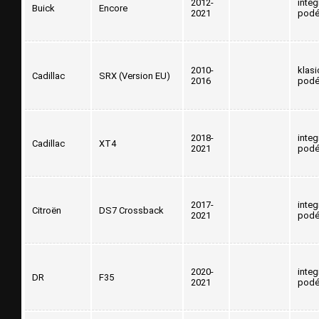
2012-
inte
Buick
Encore
2021
podé
2010-
klasi
Cadillac
SRX (Version EU)
2016
podé
2018-
inte
Cadillac
XT4
2021
podé
2017-
inte
Citroën
DS7 Crossback
2021
podé
2020-
inte
DR
F35
2021
podé