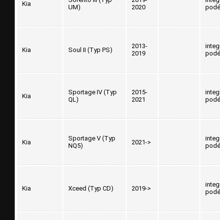
Kia
UM)
2020
podé
2013-
inte
Kia
Soul II (Typ PS)
2019
podé
Sportage IV (Typ
2015-
inte
Kia
QL)
2021
podé
Sportage V (Typ
inte
Kia
2021->
NQ5)
podé
inte
Kia
Xceed (Typ CD)
2019->
podé