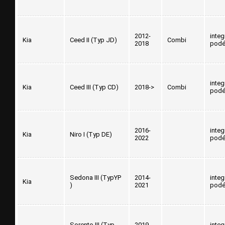
2012-
inte
Kia
Ceed II (Typ JD)
Combi
2018
podé
inte
Kia
Ceed III (Typ CD)
2018->
Combi
podé
2016-
inte
Kia
Niro I (Typ DE)
2022
podé
Sedona III (TypYP
2014-
inte
Kia
)
2021
podé
Sorento III (Typ
2019-
inte