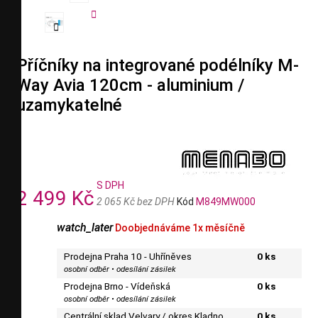


Příčníky na integrované podélníky M-
Way Avia 120cm - aluminium /
uzamykatelné
S DPH
2 499 Kč
2 065 Kč bez DPH
Kód
M849MW000
watch_later
Doobjednáváme 1x měsíčně
Prodejna Praha 10 - Uhříněves
0 ks
osobní odběr • odesílání zásilek
Prodejna Brno - Vídeňská
0 ks
osobní odběr • odesílání zásilek
Centrální sklad Velvary / okres Kladno
0 ks