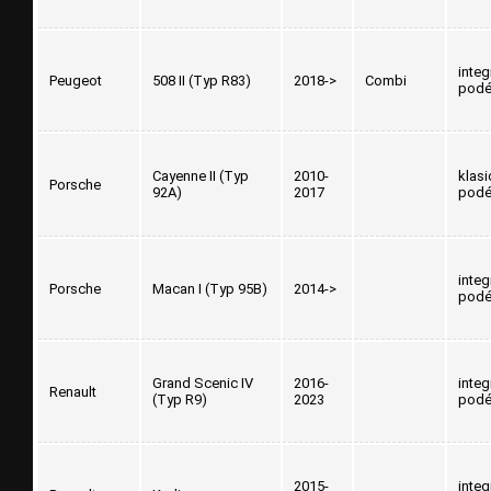
inte
Peugeot
508 II (Typ R83)
2018->
Combi
podé
Cayenne II (Typ
2010-
klasi
Porsche
92A)
2017
podé
inte
Porsche
Macan I (Typ 95B)
2014->
podé
Grand Scenic IV
2016-
inte
Renault
(Typ R9)
2023
podé
2015-
inte