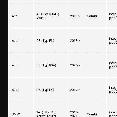
A6 (Typ C8/4K)
inte
Audi
2018->
Combi
Avant
podé
inte
Audi
Q3 (Typ F3)
2018->
podé
inte
Audi
Q5 (Typ 80A)
2024->
podé
inte
Audi
Q5 (Typ FY)
2017->
podé
2er (Typ F45)
2014-
inte
BMW
Combi
Active Tourer
2021
podé