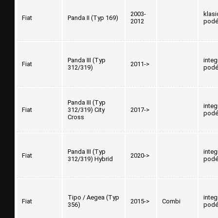
2003-
klasi
Fiat
Panda II (Typ 169)
2012
podé
Panda III (Typ
inte
Fiat
2011->
312/319)
podé
Panda III (Typ
inte
Fiat
312/319) City
2017->
podé
Cross
Panda III (Typ
inte
Fiat
2020->
312/319) Hybrid
podé
Tipo / Aegea (Typ
inte
Fiat
2015->
Combi
356)
podé