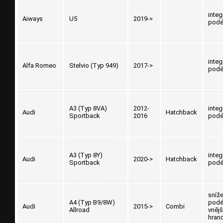
inte
Aiways
U5
2019->
podé
inte
Alfa Romeo
Stelvio (Typ 949)
2017->
podé
A3 (Typ 8VA)
2012-
inte
Audi
Hatchback
Sportback
2016
podé
A3 (Typ 8Y)
inte
Audi
2020->
Hatchback
Sportback
podé
sníž
A4 (Typ B9/8W)
podé
Audi
2015->
Combi
Allroad
vnějš
hran