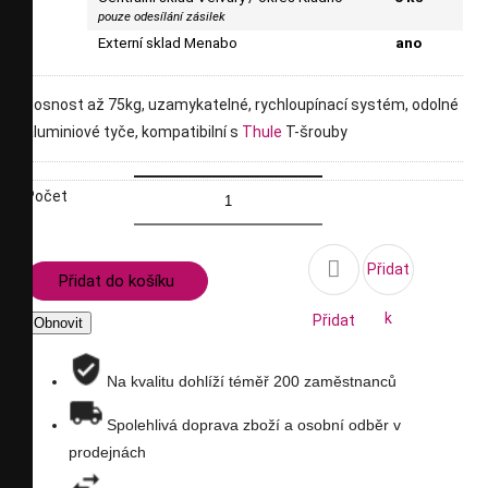
pouze odesílání zásilek
Externí sklad Menabo
ano
nosnost až 75kg, uzamykatelné, rychloupínací systém, odolné
aluminiové tyče, kompatibilní s
Thule
T-šrouby
Počet

Přidat
Přidat do košíku
k
Přidat
porovnání
na
Na kvalitu dohlíží téměř 200 zaměstnanců
seznam
Spolehlivá doprava zboží a osobní odběr v
prodejnách
přání