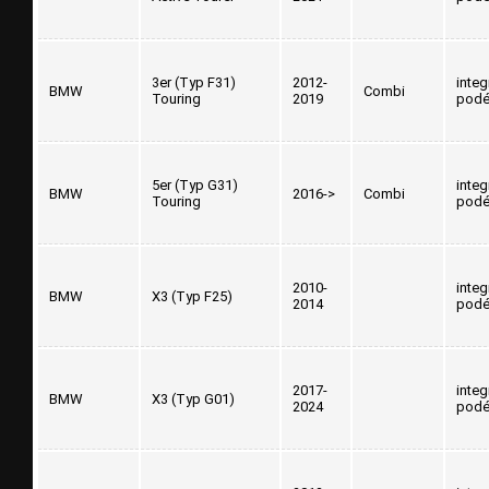
3er (Typ F31)
2012-
inte
BMW
Combi
Touring
2019
podé
5er (Typ G31)
inte
BMW
2016->
Combi
Touring
podé
2010-
inte
BMW
X3 (Typ F25)
2014
podé
2017-
inte
BMW
X3 (Typ G01)
2024
podé