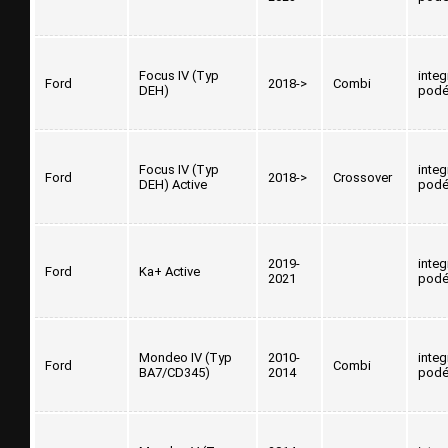
Focus IV (Typ
inte
Ford
2018->
Combi
DEH)
podé
Focus IV (Typ
inte
Ford
2018->
Crossover
DEH) Active
podé
2019-
inte
Ford
Ka+ Active
2021
podé
Mondeo IV (Typ
2010-
inte
Ford
Combi
BA7/CD345)
2014
podé