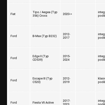
Tipo / Aegea (Typ
inte
Fiat
2020->
356) Cross
podé
2012-
inte
Ford
B-Max (Typ B232)
2017
podé
Edge II (Typ
2015-
inte
Ford
CD539)
2024
podé
Escape III (Typ
2012-
klasi
Ford
C520)
2019
podé
2017-
inte
Ford
Fiesta VII Active
2023
podé