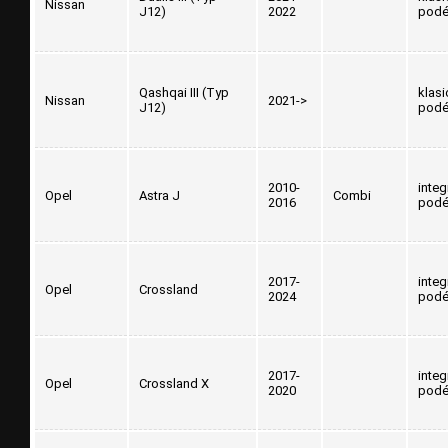
Nissan
J12)
2022
podé
Qashqai III (Typ
klasi
Nissan
2021->
J12)
podé
2010-
inte
Opel
Astra J
Combi
2016
podé
2017-
inte
Opel
Crossland
2024
podé
2017-
inte
Opel
Crossland X
2020
podé